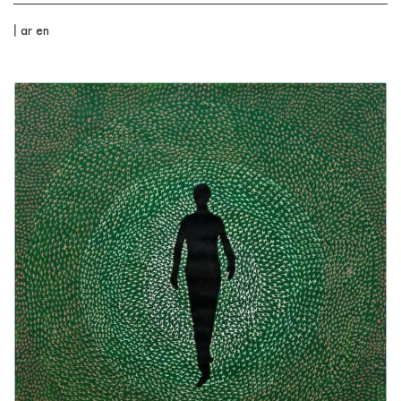
|
ar
en