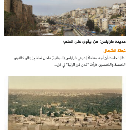
مدينة طرابلس: من يقوى على الحلم؟
نهلة الشهال
لطالما حلمتُ أن أجد معادلاً لمدينتي طرابلس (اللبنانية) داخل نماذج إيتالو كالفينو
الخمسة والخمسين. قرأتُ "المدن غير المرئية" في كل...