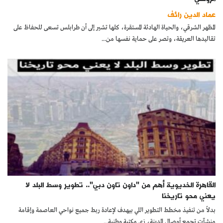
كتّابنا
عماد الدين رائف
المظهر الشرقي، والحياة الهادئة المستقرة، كلها تشير إلى أن طرابلس تسعى للحفاظ على
الأرشيف
تقاليدها العريقة، وتصر على حماية نفسها من...
القاهرة الخديوية أهم من "داون تاون دبي".. تطوير وسط البلد لا
يعني محو تاريخنا
بدلاً من تنفيذ مخطط التطوير اللي بيهدف لإعادة ربط جميع نواحي العاصمة وإقامة
منشآت تجمع أوصال المدينة، زي مكتبة وطنية...