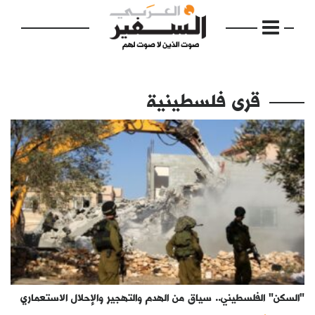
قرى فلسطينية
الرئيسية
مواضيع
إفتتاحية
فكرة
دفاتر
"السكن" الفلسطيني.. سياق من الهدم والتهجير والإحلال الاستعماري
بالصورة