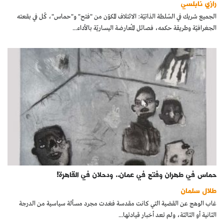
رازي نابلسي
كتّابنا
الجميع شريك في السُلطة الذاتيّة: الائتلاف المكوّن من "فتح" و"حماس"، كُل في بقعته
الجغرافيّة وطريقة حكمه، فصائل المُعارضة اليساريّة بالأداء...
الأرشيف
حماس في طهران وفتح في عمان.. ودحلان في القاهرة!
طلال سلمان
غاب الوهج عن القضية التي كانت مقدسة فغدت مجرد مسألة سياسية من الدرجة
الثانية أو الثالثة، ولم تعد أخبار قيادتها...