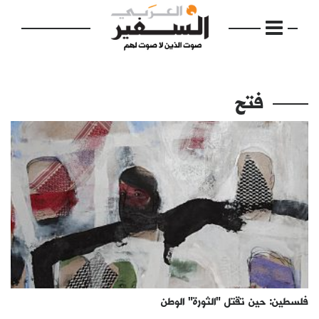
فتح
الرئيسية
مواضيع
إفتتاحية
فكرة
دفاتر
فلسطين: حين تقتل "الثورة" الوطن
بالصورة