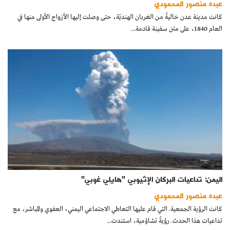
عبده منصور المحمودي
كتّابنا
كانت مدينة عدن خاليةً من الغربان الهنديّة، حتى وصلت إليها الأزواج الأولى منها في
العام 1840، على متن سفينة قادمة...
الأرشيف
اليمن: تداعيات البركان الإثيوبي "هايلي غوبي"
عبده منصور المحمودي
كانت الرؤية الجمعية ــ التي قام عليها التعاطي الاجتماعي اليمني، العفوي والمباشر، مع
تداعيات هذا الحدث ــ رؤيةً تشاؤمية، استندت...