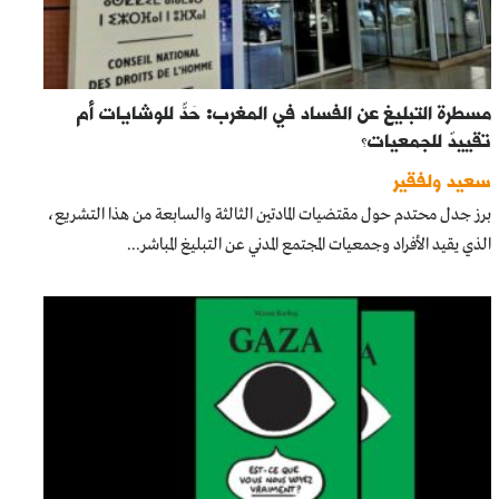
مسطرة التبليغ عن الفساد في المغرب: حَدٌّ للوشايات أم
تقييدٌ للجمعيات؟
سعيد ولفقير
برز جدل محتدم حول مقتضيات المادتين الثالثة والسابعة من هذا التشريع،
الذي يقيد الأفراد وجمعيات المجتمع المدني عن التبليغ المباشر...