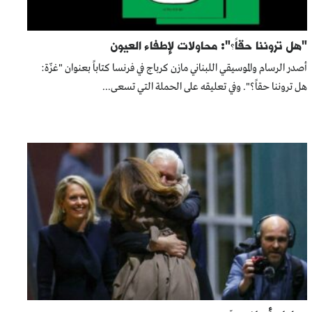
"هل تروننا حقاً؟": محاولات لإطفاء العيون
أصدر الرسام والموسيقي اللبناني مازن كرباج في فرنسا كتاباً بعنوان "غزّة:
هل تروننا حقاً؟". وفي تعليقه على الحملة التي تسعى...