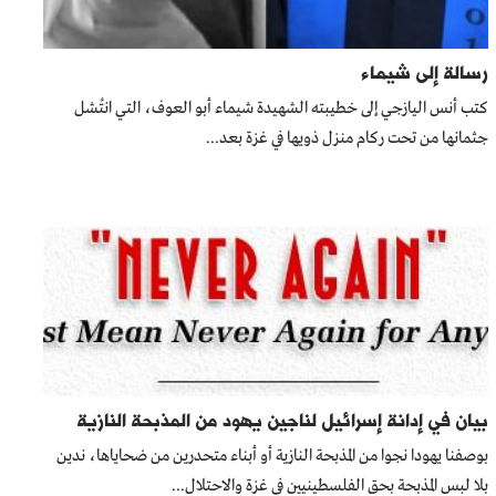
رسالة إلى شيماء
كتب أنس اليازجي إلى خطيبته الشهيدة شيماء أبو العوف، التي انتُشل
جثمانها من تحت ركام منزل ذويها في غزة بعد...
بيان في إدانة إسرائيل لناجين يهود من المذبحة النازية
بوصفنا يهودا نجوا من المذبحة النازية أو أبناء متحدرين من ضحاياها، ندين
بلا لبس المذبحة بحق الفلسطينيين في غزة والاحتلال...