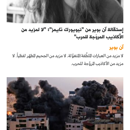
إستقالة آن بوير من "نيويورك تايمز": "لا لمزيد من
الأكاذيب المروِّجة للحرب"
آن بوير
لا مزيد من العبارات الملطَّفة/المتغوِّلة. لا مزيد من الجحيم المطهّر لفظياً. لا
مزيد من الأكاذيب المروِّجة للحرب.