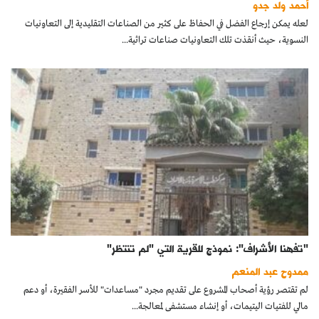
أحمد ولد جدو
كتّابنا
لعله يمكن إرجاع الفضل في الحفاظ على كثير من الصناعات التقليدية إلى التعاونيات
النسوية، حيث أنقذت تلك التعاونيات صناعات تراثية...
الأرشيف
"تفهنا الأشراف": نموذج للقرية التي "لم تنتظر"
ممدوح عبد المنعم
لم تقتصر رؤية أصحاب المشروع على تقديم مجرد "مساعدات" للأسر الفقيرة، أو دعم
مالي للفتيات اليتيمات، أو إنشاء مستشفى لمعالجة...