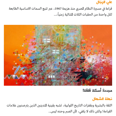
علي الرجّال
كتّابنا
قراءة في مسيرة النظام المصري منذ هزيمة 1967، عبر تتبع السمات الاساسية الطابعة
لكل واحدة من الحقبات الثلاث المتتالية زمنياً،...
الأرشيف
مجدداً: أسئلة قلقة!
نهلة الشهال
الثقة بالبشرية وبقفزات التاريخ اللولبية، تشبه يقينية المتدينين الذين يترصدون علامات
القيامة! ولكن ذلك لا يكفي، لأن الصبر وحده ليس...