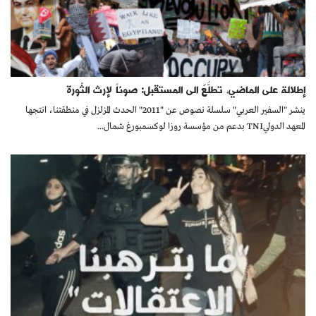
إطلالة على الماضي، تطلُّعٌ الى المستقبل: صوناً لإرث الثّورة
ينشر "السفير العربي" سلسلة نصوص عن "2011" الحدث المزلزل في منطقتنا، انتجها
المعهد الدوليTNI بدعم من مؤسسة روزا لوكسمبورغ شمال...