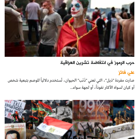
حرب الرموز في انتفاضة تشرين العراقية
علي فائز
صارت مفردة "ذيل"، التي تعني "ذَنَب" الحيوان، تُستخدم دلالياً للوصم بتبعية شخص
أو كيان لسواه الأكثر نفوذاً، أو لجهة سواء...