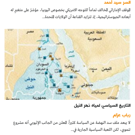
السر سيد أحمد
كتّابنا
الموقف الإماراتي المخالف تماماً للتوجه الامريكي بخصوص اثيوبيا، مؤشرٌ على متغيرٍ له
أبعاده الجيوستراتيجية، إذ تتزايد القناعة أن الولايات المتحدة...
الأرشيف
التاريخ السياسي لمياه نهر النيل
رباب عزام
لا يبعد ملف سد النهضة عن السياسة كثيراً. المعلن من الجانب الإثيوبي أنه مشروع
تنموي، لكن اللعبة السياسية الجارية في...