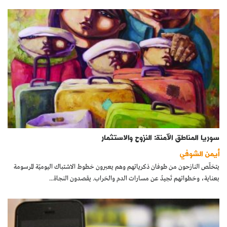
سوريا المناطق الآمنة: النزوح والاستثمار
أيمن الشوفي
يتخلّص النازحون من طوفان ذكرياتهم وهم يعبرون خطوط الاشتباك اليوميّة المرسومة
بعناية، وخطواتهم تَحِيدُ عن مسارات الدم والخراب. يقصدون النجاة...