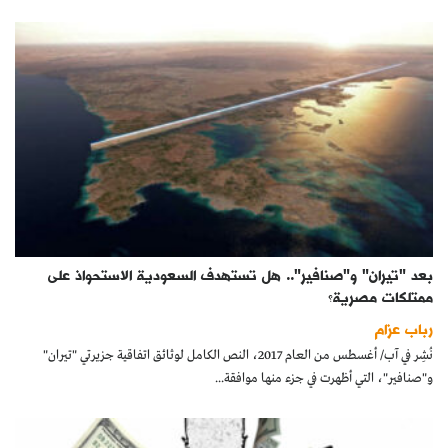
بعد "تيران" و"صنافير".. هل تستهدف السعودية الاستحواذ على
ممتلكات مصرية؟
رباب عزام
نُشِر في آب/ أغسطس من العام 2017، النص الكامل لوثائق اتفاقية جزيرتي "تيران"
و"صنافير"، التي أظهرت في جزء منها موافقة...