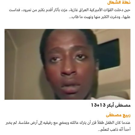
نهلة الشهال
كتّابنا
حين دخلت القوّات الأميركية العراق غازية، مرّت بآثار أقدم بكثير من نمرود، فداست
عليها، ودمّرت الكثير منها ونهبت ما طاب...
الأرشيف
مصطفى أبكر 13+13
ربيع مصطفى
عندما كان الطفل طفلاً قرّر أن يترك عائلته ويمضي مع رفيقيه إلى أرض مقدّسة. لم يخبر
أحداً أنّه ذاهب لتعلّم...