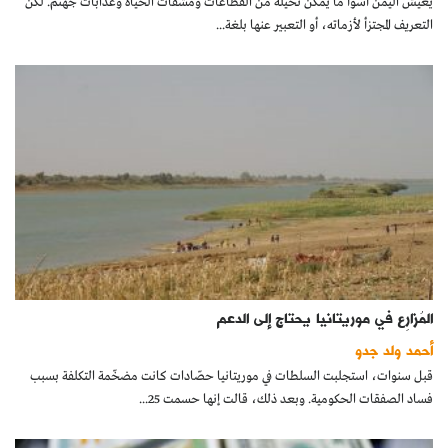
يعيش اليمن أسوأ ما يمكن تخيله من الفظاعات ومشقات الحياة وعذابات جهنم. لكن
التعريف المجتزأ لأزماته، أو التعبير عنها بلغة...
المُزارِع في موريتانيا يحتاج إلى الدعم
أحمد ولد جدو
قبل سنوات، استجلبت السلطات في موريتانيا حصّادات كانت مضخّمة التكلفة بسبب
فساد الصفقات الحكومية. وبعد ذلك، قالت إنها حسمت 25...