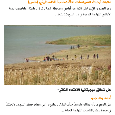
معهد أبحاث السياسات الاقتصادية الفلسطيني (ماس)
كتّابنا
دمر العدوان الإسرائيلي 79% من أراضي محافظة شمال غزة الزراعيّة، وارتفعت نسبة
الأراضي الزراعية المُدمرة في دير البلح 10 نقاط...
الأرشيف
هل تحقق موريتانيا الاكتفاء الذاتي؟
أحمد ولد جدو
على الرغم من أن هناك ملامحاً بدأت تتشكل لواقع زراعي مغاير بعض الشيء، وتحسّناً
في جودة بعض المنتجات الزراعية المحلية،...