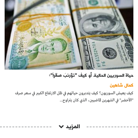
حياة السوريين الحالية، أو كيف "تؤرنبُ صقراً"؟
كمال شاهين
كيف يعيش السوريون؟ كيف يتدبرون حياتهم في ظل الارتفاع الكبير في سعر صرف
"اﻷخضر" في الشهرين الماضيين، الذي كان يتراوح...
المزيد