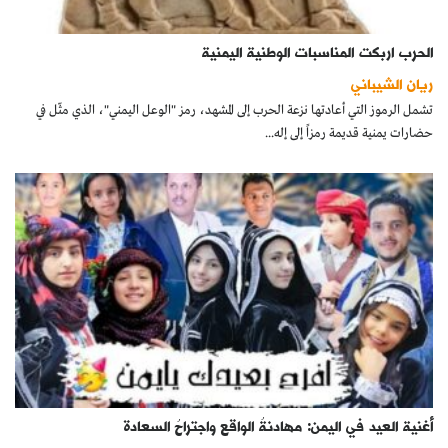
الحرب اربكت المناسبات الوطنية اليمنية
ريان الشيباني
تشمل الرموز التي أعادتها نزعة الحرب إلى المشهد، رمز "الوعل اليمني"، الذي مثّل في
حضارات يمنية قديمة رمزاً إلى إله...
أغنية العيد في اليمن: مهادنةُ الواقع واجتراحُ السعادة