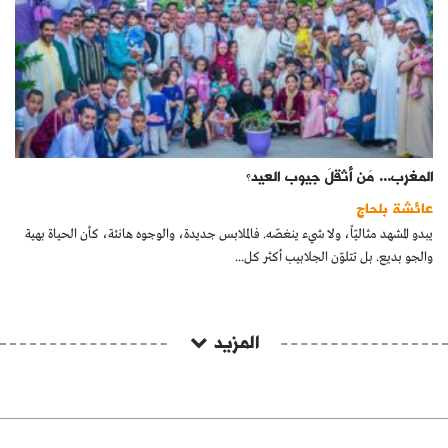
المغرب... مَن أثقلَ جيوب العيد؟
عائشة بلحاج
يبدو المشهد مثاليّاً، ولا شيء ينغصّه. فالملابس جديدة، والوجوه هانئة، كأن الحياة بهية
والجو بديع. بل تتلوّن الجلابيب أكثر كل...
المزيد