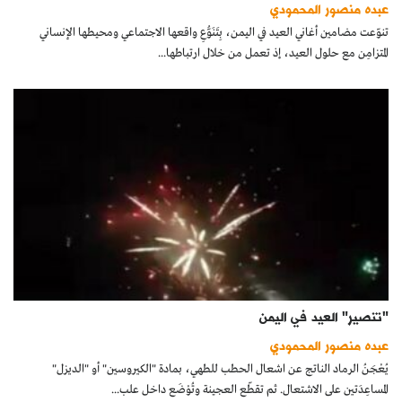
عبده منصور المحمودي
تنوّعت مضامين أغاني العيد في اليمن، بِتَنَوُّعِ واقعها الاجتماعي ومحيطها الإنساني
المتزامِن مع حلول العيد، إذ تعمل من خلال ارتباطها...
"تنصير" العيد في اليمن
عبده منصور المحمودي
يُعْجَنُ الرماد الناتج عن اشعال الحطب للطهي، بمادة "الكيروسين" أو "الديزل"
المساعِدَتين على الاشتعال. ثم تقطّع العجينة وتُوْضَع داخل علب...