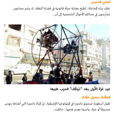
أماني الحسن
كتّابنا
خلف رداء المحاماة، تُطبَخ بعناية حيلة قانونية في قضايا النفقة، إذ يشير محامون
ممارِسون في محاكم الأحوال الشخصية إلى أن...
الأرشيف
عيد غزة الأول بعد "توقّف" الحرب عليها
المقداد جميل مقداد
تقول أسطورة صندوق باندورا في الميثولوجيا الإغريقية، إنّ المرأة باندورا التي أهداها زيوس
صندوقاً أو جرّة، وأمرها بعدم فتحها، خالفت...