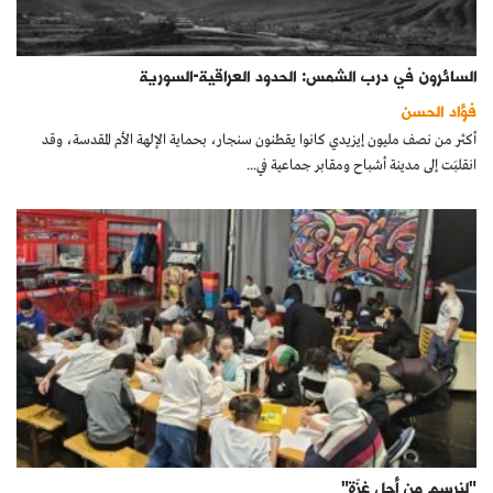
السائرون في درب الشمس: الحدود العراقية-السورية
فؤاد الحسن
أكثر من نصف مليون إيزيدي كانوا يقطنون سنجار، بحماية الإلهة الأم المقدسة، وقد
انقلبَت إلى مدينة أشباح ومقابر جماعية في...
"لنرسم من أجل غزّة"