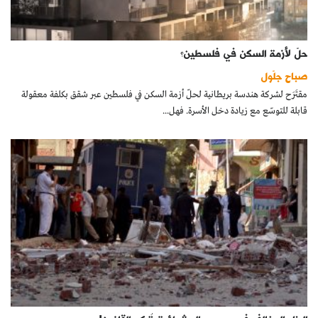
حلّ لأزمة السكن في فلسطين؟
صباح جلّول
مقتَرَح لشركة هندسة بريطانية لحلّ أزمة السكن في فلسطين عبر شقق بكلفة معقولة
قابلة للتوسّع مع زيادة دخل الأسرة. فهل...