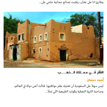
وطارئ انا على عمّان،رفضت نصائح مجانية حثتني على...
الفقر فــــي مـمـــلكة الــــذهــــــــب
أحمد دحمان
ليس سهلاً على السعودية أن تعترف بفقر مواطنيها. فثالث أغنى دولة في العالم،
وصاحبة الثروة النفطية والموارد الطبيعية التّي تملأ...