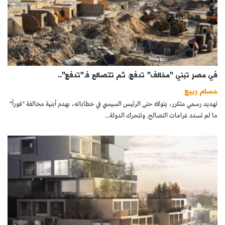
في مصر تبني "مخالف" تدفع، ثم تتصالح فـ"تدفع"..
حسام ربيع
تهديد رسمي متكرر، يتولاه حتى الرئيس السيسي في خطاباته، بهدم أبنية مخالفة "فوراً"
ما لم تسدد غرامات التصالح. وتتحرك الدولة...