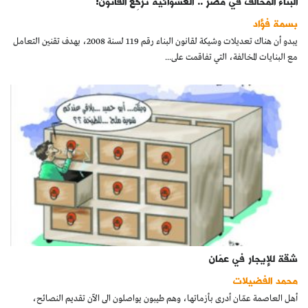
البناء المخالف في مصر .. العشوائية تُركِع القانون!
بسمة فؤاد
يبدو أن هناك تعديلات وشيكة لقانون البناء رقم 119 لسنة 2008، بهدف تقنين التعامل
مع البنايات المخالفة، التي تفاقمت على...
شقة للإيجار في عمّان
محمد الفضيلات
أهل العاصمة عمّان أدرى بأزماتها، وهم طيبون يواصلون الى الآن تقديم النصائح،