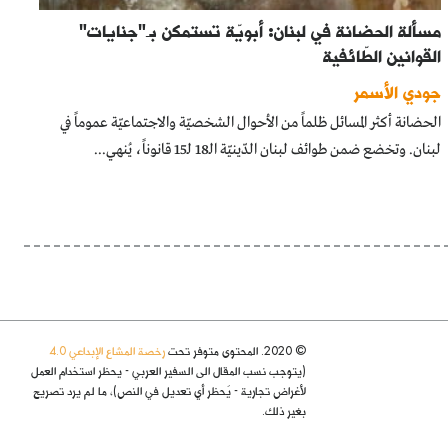
مسألة الحضانة في لبنان: أبويّة تستمكن بـ"جنايات"
القوانين الطّائفية
جودي الأسمر
الحضانة أكثر المسائل ظلماً من الأحوال الشخصيّة والاجتماعيّة عموماً في
لبنان. وتخضع ضمن طوائف لبنان الدّينيّة الـ18 لـ15 قانوناً، يُنهي...
© 2020. المحتوى متوفر تحت
رخصة المشاع الإبداعي 4.0
(يتوجب نسب المقال الى السفير العربي - يحظر استخدام العمل
لأغراض تجارية - يُحظر أي تعديل في النص)، ما لم يرد تصريح
بغير ذلك.