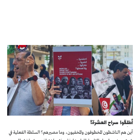
أطلِقوا سراح العَشرة!
أين هم الناشطون المخطوفون والمخفيون، وما مصيرهم؟ السلطة الفعلية في