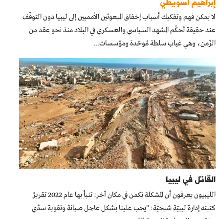
إبراهيم اسويطي
لا يمكن فهم وتفكيك أسباب إخفاق المبعوثين الأمميين إلى ليبيا دون التوقّف
عند حقيقة تَحكُم المشهد السياسي والعسكري في البلاد منذ نحو عقد من
الزّمن، وهي غياب سلطة مُوحّدة ومؤسسات...
القاتل في ليبيا
الليبيون يعرفون أن المشكلة تكمن في مكان آخر: تنبأ بها عام 2022 تقريرٌ
كتبته إدارة ليبيّة شبحيّة: "يجب علينا بشكل عاجل صيانة وتقوية سدَّي