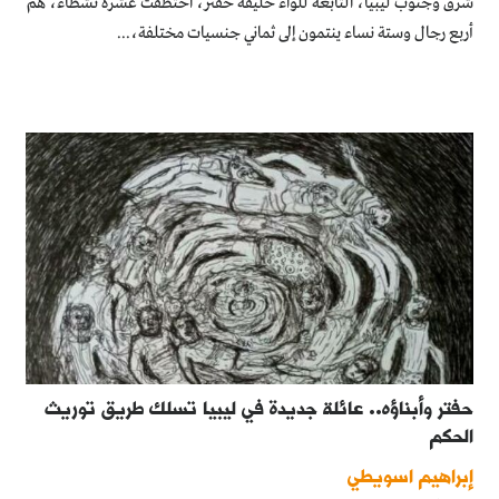
شرق وجنوب ليبيا، التابعة للواء خليفة حفتر، اختطفت عشرة نشطاء، هم
أربع رجال وستة نساء ينتمون إلى ثماني جنسيات مختلفة،...
حفتر وأبناؤه.. عائلة جديدة في ليبيا تسلك طريق توريث
الحكم
إبراهيم اسويطي