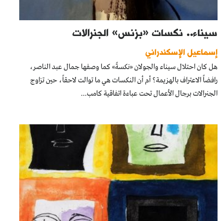
سيناء.. نكسات «بزنس» الجنرالات
إسماعيل الإسكندراني
هل كان احتلال سيناء والجولان «نكسةً» كما وصفها جمال عبد الناصر،
رافضاً الاعتراف بالهزيمة؟ أم أن النكسات هي ما توالت لاحقاً، حين تزاوج
الجنرالات برجال الأعمال تحت عباءة اتفاقية كامب...