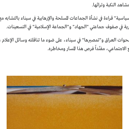
شاهد النكبة وتراثها.
هل أتاك حديث السجون السياسية" قراءة في نشأة الجماعات المسلحة والإرهابية في سينا
فكرية في صفوف جماعتي "الجهاد" و"الجماعة الإسلامية" في التسعينات.
ناريو استنساخ تجربة صحوات العراق و"تمصيرها" في سيناء، على ضوء ما تناقلته وسائل
 الاجتماعي، مفنّداً فرص هذا المسار ومخاطره.