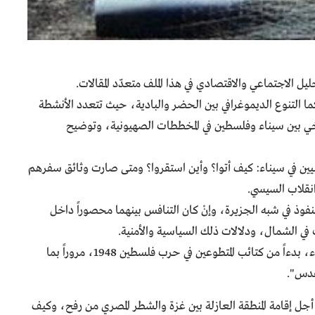
يل الاجتماعي والاقتصادي في هذا الملف متعدّد المقالات.
خ الصراع عليها، كما التنوع الديموغرافي بين الحضر والبادية، حيث تتعدد الأنشطة
تاريخي بين سيناء وفلسطين في المخططات الصهيونية، وتوضيح
ين الفلسطينيين في سيناء: كيف أتوا؟ وأين استقروا؟ ومتى صارت وثائق سفرهم
انقلاب السيسي.
ن على النفوذ في شبه الجزيرة، وإنْ كان التنافس بينهما محصوراً داخل
 الشمال، ودلالات ذلك السياسية والأمنية.
أما المقال الرابع (9-07-2014) عن "أطياف الجهاد في سيناء من الصوفية إلى حلفاء داعش"، ففيه مقدمة لتاريخ الاجتماع الديني المسلح في سيناء، بدءاً من كتائب المتطوعين في حرب فلسطين 1948، مروراً بما
مقدس".
مصري من أجل إقامة المنطقة العازلة بين غزة والشطر المصري من رفح، وكيف