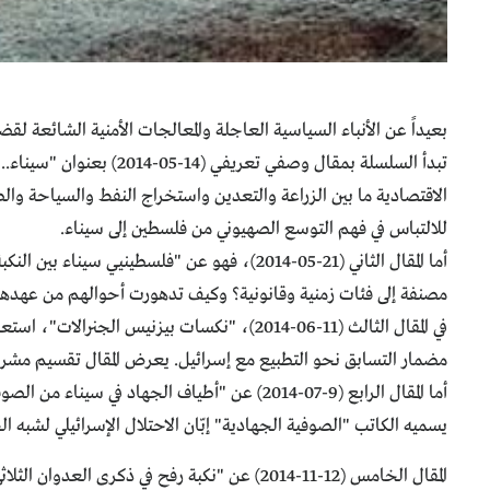
بعيداً عن الأنباء السياسية العاجلة والمعالجات الأمنية الشائعة لقض
تبدأ السلسلة بمقال وص
الاقتصادية ما بين الزراعة والتعدين واستخراج النفط والسياحة والص
للالتباس في فهم التوسع الصهيوني من فلسطين إلى سيناء.
أما المقال الثاني (21-05-2014)، فهو عن "ف
مصنفة إلى فئات زمنية وقانونية؟ وكيف تدهورت أحوالهم من عهدهم ا
في المقال الثالث (11-06-2014)، "نكسات بيز
مضمار التسابق نحو التطبيع مع إسرائيل. يعرض المقال تقسيم مشر
يسميه الكاتب "الصوفية الجهادية" إبّان الاحتلال الإسرائيلي لشبه ا
المقال الخامس (12-11-2014) عن "نكبة رفح ف