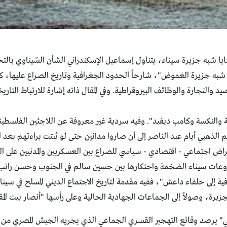
ايا شبه جزيرة سيناء، يتناول إسماعيل الإسكندراني الشأن السّيناوي بالتحل
في تعريفي (14-05-2014) بعنوان "سيناء.. شبه جزيرة الغموض"، شارحاً الحدود الجغرافية وتاري
يد والتجارة والوظائف البيروقراطية. وفي المقال ذاته إشارة للارتباط ال
لسطينيي سيناء بين النكبة والنكسة وكامب ديفيد". وفيه سردية غير معروفة عن اللاجئ
لذهبي أيام عبد الناصر إلى أن صاروا مدانين حتى لو ثبتت براءتهم بعد 
نيس الجنرالات"، استعراض اجتماعي - اقتصادي - سياسي للصراع بين العسكريين والمدنيي
وعات سيناء الضخمة واحتكارها بين حسين سالم في الجنوب وحسن راتب في
لجزيرة، وصولاً إلى الجماعات الجهادية الحالية وعلى رأسها "أنصار بيت ال
ي ذكرى العدوان الثلاثي" يرصد وقائع التهجير القسري الجماعي الذي يجريه الجيش ال