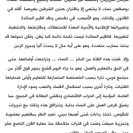
بوصفهن نساء، لا ينتهي إلا باقتران هذين الشرطين بغيرهما. أقله في
القانون، وكذلك، وهو الأصعب، في تفحص ونقد القيم السائدة
وتعبيراتها الإعلامية والأدبية المعدّة للاستهلاك، ومقارعتها، والتخطيط
لتغييرها. فالقيم السائدة ليست ثابتة دائمة كما يُظن، ولكن تحولها قد
يتخذ مسارب متعددة، وهو على أية حال لا يحدث آلياً وبمرور الزمن.
وإلا، غُلبت هذه الفئة من البشر ــــ النساء ــــ وتراجعت أوضاعها، حتى
في الحق بالتعليم والعمل. وهو ما نراه اليوم كشبح يحوم فوق أكثر من
مجتمع عربي، تارة بسبب الخصخصة المتسارعة للتعليم وأولى ضحاياها
الفتيات، وتارة أخرى بسبب استفحال الفساد والنهب وسوء الإدارة
العامة، المؤدية إلى الخراب الاقتصادي وتفشي البطالة في الجميع، مما
يضيّق فرص العمل على النساء بداية. وتترافق هذه وتلك مع تبريرات
للنكوص، تتخذ رداءات شتى أهمها ديني، تعيد النظر بمفاهيم نهضوية
وتحررية صيغتْ وعمّت في فترات متلاحقة منذ نهاية القرن التاسع عشر
وحتى حقب الصعود الوطني والقومي.