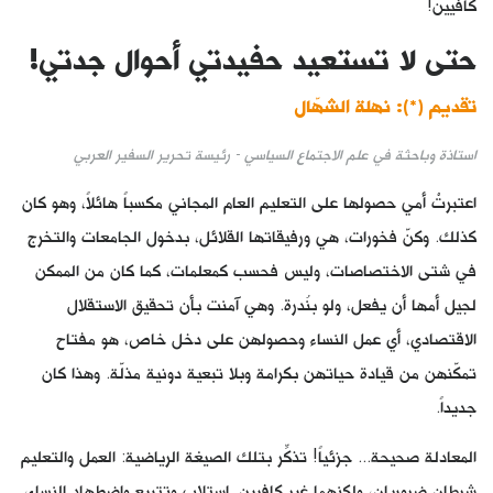
كافيين!
حتى لا تستعيد حفيدتي أحوال جدتي!
تقديم (*):
نهلة الشهّال
استاذة وباحثة في علم الاجتماع السياسي - رئيسة تحرير السفير العربي
اعتبرتْ أمي حصولها على التعليم العام المجاني مكسباً هائلاً، وهو كان
كذلك. وكنّ فخورات، هي ورفيقاتها القلائل، بدخول الجامعات والتخرج
في شتى الاختصاصات، وليس فحسب كمعلمات، كما كان من الممكن
لجيل أمها أن يفعل، ولو بنُدرة. وهي آمنت بأن تحقيق الاستقلال
الاقتصادي، أي عمل النساء وحصولهن على دخل خاص، هو مفتاح
تمكّنهن من قيادة حياتهن بكرامة وبلا تبعية دونية مذلّة. وهذا كان
جديداً.
المعادلة صحيحة... جزئياً! تذكِّر بتلك الصيغة الرياضية: العمل والتعليم
شرطان ضروريان، ولكنهما غير كافيين. استلاب وتتبيع واضطهاد النساء،