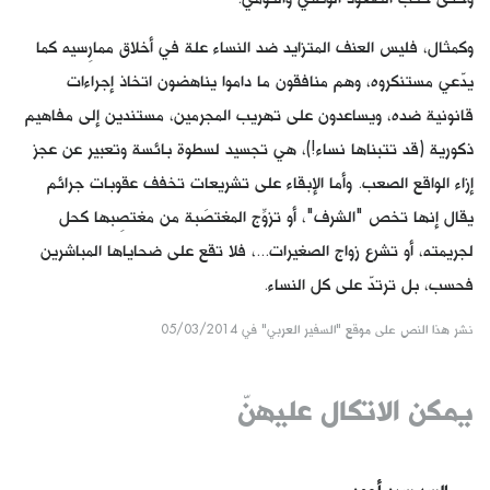
وكمثال، فليس العنف المتزايد ضد النساء علة في أخلاق ممارِسيه كما
يدّعي مستنكروه، وهم منافقون ما داموا يناهضون اتخاذ إجراءات
قانونية ضده، ويساعدون على تهريب المجرمين، مستندين إلى مفاهيم
ذكورية (قد تتبناها نساء!)، هي تجسيد لسطوة بائسة وتعبير عن عجز
إزاء الواقع الصعب. وأما الإبقاء على تشريعات تخفف عقوبات جرائم
يقال إنها تخص "الشرف"، أو تزوِّج المغتصَبة من مغتصِبها كحل
لجريمته، أو تشرع زواج الصغيرات...، فلا تقع على ضحاياها المباشرين
فحسب، بل ترتدّ على كل النساء.
نشر هذا النص على موقع "السفير العربي" في 05/03/2014
يمكن الاتكال عليهنّ
السر سيد أحمد