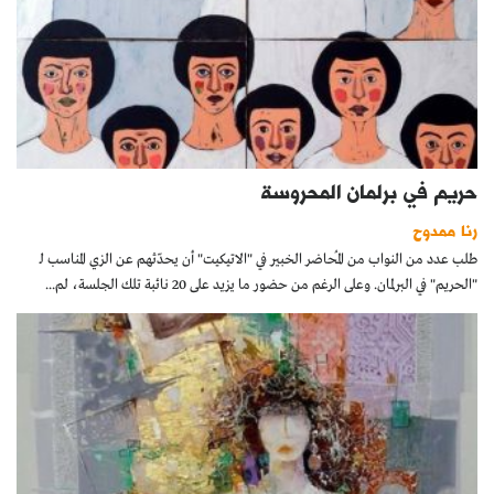
حريم في برلمان المحروسة
رنا ممدوح
طلب عدد من النواب من المُحاضر الخبير في "الاتيكيت" أن يحدّثهم عن الزي المناسب لـ
"الحريم" في البرلمان. وعلى الرغم من حضور ما يزيد على 20 نائبة تلك الجلسة، لم...