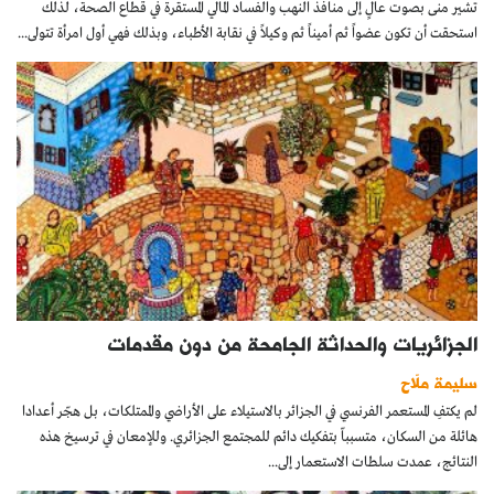
تشير منى بصوت عالٍ إلى منافذ النهب والفساد المالي المستقرة في قطاع الصحة، لذلك
استحقت أن تكون عضواً ثم أميناً ثم وكيلاً في نقابة الأطباء، وبذلك فهي أول امرأة تتولى...
الجزائريات والحداثة الجامحة من دون مقدمات
سليمة ملّاح
لم يكتفِ المستعمر الفرنسي في الجزائر بالاستيلاء على الأراضي والممتلكات، بل هجّر أعدادا
هائلة من السكان، متسبباّ بتفكيك دائم للمجتمع الجزائري. وللإمعان في ترسيخ هذه
النتائج، عمدت سلطات الاستعمار إلى...