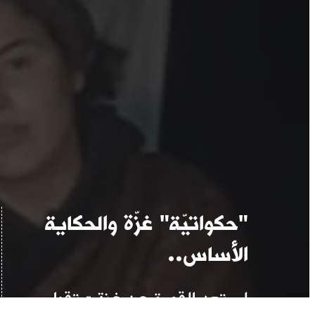
"حكواتيّة" غزّة والحكاية
الأساس..
لم تعد القصة عن غزة - تقول