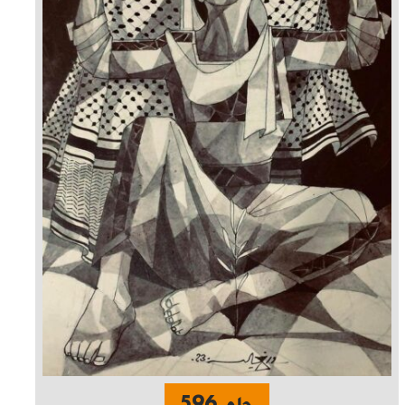
حلم 596