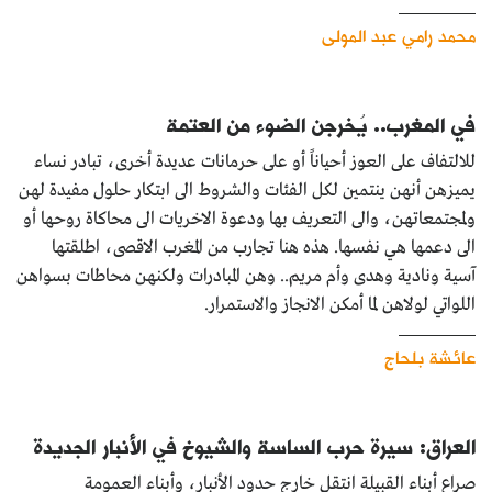
محمد رامي عبد المولى
في المغرب.. يُخرجن الضوء من العتمة
للالتفاف على العوز أحياناً أو على حرمانات عديدة أخرى، تبادر نساء
يميزهن أنهن ينتمين لكل الفئات والشروط الى ابتكار حلول مفيدة لهن
ولمجتمعاتهن، والى التعريف بها ودعوة الاخريات الى محاكاة روحها أو
الى دعمها هي نفسها. هذه هنا تجارب من المغرب الاقصى، اطلقتها
آسية ونادية وهدى وأم مريم.. وهن المبادرات ولكنهن محاطات بسواهن
اللواتي لولاهن لما أمكن الانجاز والاستمرار.
عائشة بلحاج
العراق: سيرة حرب الساسة والشيوخ في الأنبار الجديدة
صراع أبناء القبيلة انتقل خارج حدود الأنبار، وأبناء العمومة