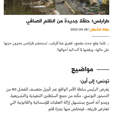
كتّابنا
الأرشيف
طرابلس: حلقة جديدة من الظلم الصافي
نهلة الشهال
| 28-04-2022
... كلما وقع حدث مفجع، كغرق هذا المركب، تستحضر طرابلس مخزون حزنها
على حالها، ورفضها لما آلت اليه أحوالها!
مواضيع
تونس: إلى أين؟
يفرض الرئيس سلطة الأمر الواقع عبر تأويل متعسف للفصل 80 من
الدستور التونسي، مكّنه من جمع السلطتين التنفيذية والتشريعية.
ويبدو أنه أصبح يستسهل إزالة العقبات المؤسساتية والقانونية التي
تعترض طريقه، فيتخلص منها بجرّة قلم.