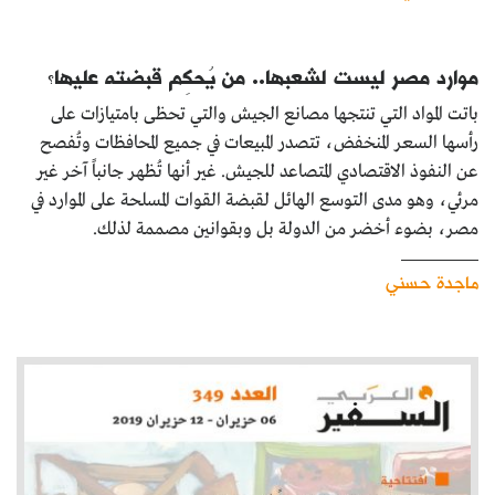
موارد مصر ليست لشعبها.. من يُحكِم قبضته عليها؟
باتت المواد التي تنتجها مصانع الجيش والتي تحظى بامتيازات على
رأسها السعر المنخفض، تتصدر المبيعات في جميع المحافظات وتُفصح
عن النفوذ الاقتصادي المتصاعد للجيش. غير أنها تُظهر جانباً آخر غير
مرئي، وهو مدى التوسع الهائل لقبضة القوات المسلحة على الموارد في
مصر، بضوء أخضر من الدولة بل وبقوانين مصممة لذلك.
ماجدة حسني