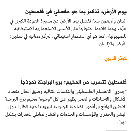
يوم الأرض: تذكيرٌ بما هو مفصلي في فلسطين
اثنتان وأربعون سنة تفصل يوم الأرض عن مسيرة العودة الكبرى في
غزّة، وهما كلاهما احتجاجاً على الأسس الاستعمارية الاستيطانية
للصهيونية، كما هو أي استعمارٍ استيطاني، تتركّز معانيه في بعدَين:
الأرض والإنسان.
كوثر قديري
فلسطين تتسرب من المخيم: برج البراجنة نموذجاً
"جدري" الانقسام الفلسطيني والنكسات المتتالية وضيق الحال متعدد
الأشكال والاحباطات والعجز يظهر على كل "وجوه" مخيم برج البراجنة
للاجئين الواقع في أقصى الضاحية الجنوبية لبيروت لجهة المطار الدولي:
البشر والجدران والمؤسسات والخدمات وانتشار تعاطي المخدرات بشكل
مهول..