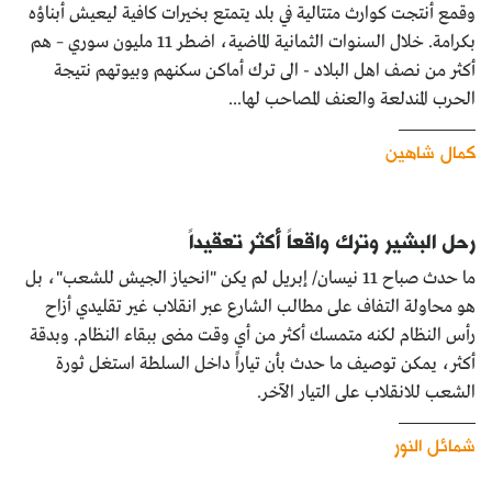
وقمع أنتجت كوارث متتالية في بلد يتمتع بخيرات كافية ليعيش أبناؤه
بكرامة. خلال السنوات الثمانية الماضية، اضطر 11 مليون سوري – هم
أكثر من نصف اهل البلاد - الى ترك أماكن سكنهم وبيوتهم نتيجة
الحرب المندلعة والعنف المصاحب لها...
كمال شاهين
رحل البشير وترك واقعاً أكثر تعقيداً
ما حدث صباح 11 نيسان/ إبريل لم يكن "انحياز الجيش للشعب"، بل
هو محاولة التفاف على مطالب الشارع عبر انقلاب غير تقليدي أزاح
رأس النظام لكنه متمسك أكثر من أي وقت مضى ببقاء النظام. وبدقة
أكثر، يمكن توصيف ما حدث بأن تياراً داخل السلطة استغل ثورة
الشعب للانقلاب على التيار الآخر.
شمائل النور