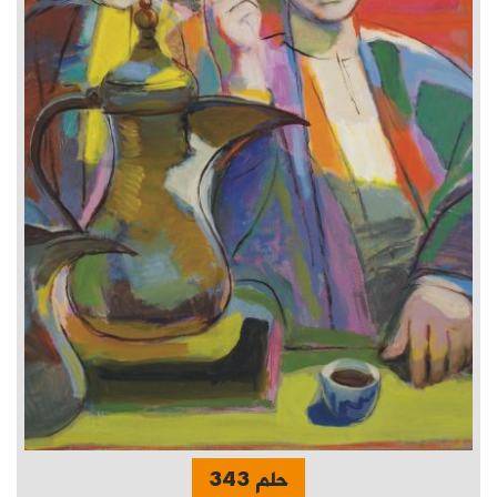
حلم 343