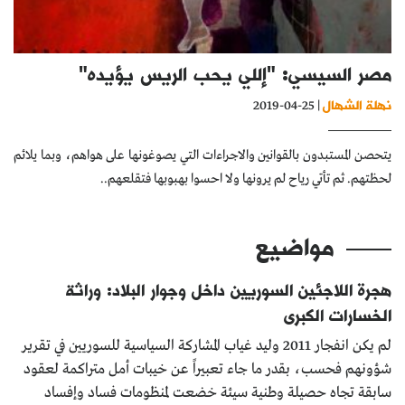
كتّابنا
الأرشيف
مصر السيسي: "إللي يحب الريس يؤيده"
نهلة الشهال
| 25-04-2019
يتحصن المستبدون بالقوانين والاجراءات التي يصوغونها على هواهم، وبما يلائم
لحظتهم. ثم تأتي رياح لم يرونها ولا احسوا بهبوبها فتقلعهم..
مواضيع
هجرة اللاجئين السوريين داخل وجوار البلاد: وراثة
الخسارات الكبرى
لم يكن انفجار 2011 وليد غياب المشاركة السياسية للسوريين في تقرير
شؤونهم فحسب، بقدر ما جاء تعبيراً عن خيبات أمل متراكمة لعقود
سابقة تجاه حصيلة وطنية سيئة خضعت لمنظومات فساد وإفساد