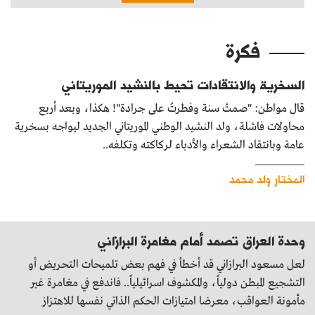
فكرة
السخرية والانتقادات تحيط بالنشيد الموريتاني
قال مواطن: "صمتُ سنة وفطرتُ على جرادة"! هكذا، وبعد أربع
محاولات فاشلة، ولد النشيد الوطني الموريتاني الجديد ليواجه بسخرية
عامة وبانتقاد الشعراء والأدباء لركاكته وتكلفه..
المختار ولد محمد
وحدة العراق تصمد أمام مغامرة البرازاني
لعل مسعود البرازاني قد أخطأ في فهم بعض تلميحات التحريض أو
التشجيع المبطن دولياً، والمكشوف اسرائيلياً.. فاندفع في مغامرة غير
مأمونة العواقب، معرضا امتيازات الحكم الذاتي نفسها للاهتزاز