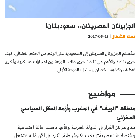
كتّابنا
الأرشيف
الجزيرتان المصريتان.. سعوديتان!
نهلة الشهال
| 15-06-2017
ستُسلم الجزيرتان المصريتان إلى السعودية على الرغم من الحكم القضائي: كيف
جرى ذلك؟ والأهم هي "لماذا" جرى ذلك، الموزعة بين اعتبارات عسكرية وأخرى
نفطية، وكلاهما يخصان إسرائيل بالدرجة الأولى.
مواضيع
منطقة "الريف" في المغرب وأزمة العقل السياسي
المخزني
تبدو مراكز القرار في الدولة المغربية وكأنها تجسد حالة اجتماعية
واقتصادية "عصرية": نخب تكنوقراطية. لكنها في الآن ذاته تشتغل