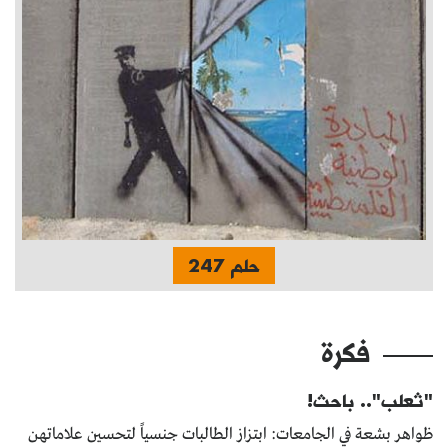
حلم 247
فكرة
"ثعلب".. باحث!
ظواهر بشعة في الجامعات: ابتزاز الطالبات جنسياً لتحسين علاماتهن