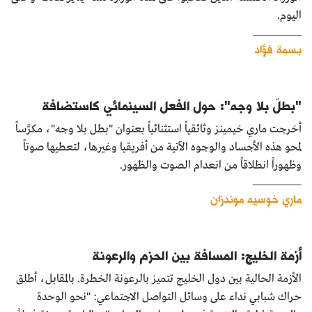
اليوم.
بسمة فؤاد
"بطلٌ بلا وجه": حول الفعل السينمائي كاستضافة
أخرجت ماري خيمينز وثائقياً استثنائياً بعنوان "بطل بلا وجه"، مكرَّساً
لمحو هذه الأجساد والوجوه الآتية من أفريقيا وغيرها، لتعطيها صوتاً
وظهوراً انطلاقاً من انعدام الصوت والظهور.
ماري خوسيه موندزان
أزمة الخليج: المسافة بين الحزم والرعونة
الأزمة الحالية بين دول الخليج تتميز بالرعونة الخطرة. بالمقابل، أطلق
حراك شبابي نداء على وسائل التواصل الاجتماعي: "نحو الوحدة