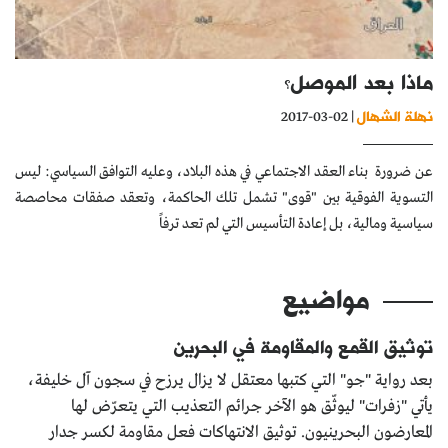
كتّابنا
الأرشيف
ماذا بعد الموصل؟
نهلة الشهال
| 02-03-2017
عن ضرورة بناء العقد الاجتماعي في هذه البلاد، وعليه التوافق السياسي: ليس
التسوية الفوقية بين "قوى" تشمل تلك الحاكمة، وتعقد صفقات محاصصة
سياسية ومالية، بل إعادة التأسيس التي لم تعد ترفاً
مواضيع
توثيق القمع والمقاومة في البحرين
بعد رواية "جو" التي كتبها معتقل لا يزال يرزح في سجون آل خليفة،
يأتي "زفرات" ليوثّق هو الآخر جرائم التعذيب التي يتعرّض لها
المعارضون البحرينيون. توثيق الانتهاكات فعل مقاومة لكسر جدار