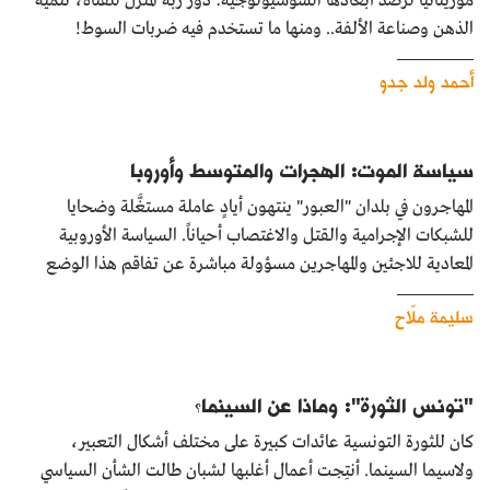
موريتانيا لرصد أبعادها السوسيولوجية: دور ربة المنزل للفتاة، تنمية
الذهن وصناعة الألفة.. ومنها ما تستخدم فيه ضربات السوط!
أحمد ولد جدو
سياسة الموت: الهجرات والمتوسط وأوروبا
المهاجرون في بلدان "العبور" ينتهون أيادٍ عاملة مستغَّلة وضحايا
للشبكات الإجرامية والقتل والاغتصاب أحياناً. السياسة الأوروبية
المعادية للاجئين والمهاجرين مسؤولة مباشرة عن تفاقم هذا الوضع
سليمة ملّاح
"تونس الثورة": وماذا عن السينما؟
كان للثورة التونسية عائدات كبيرة على مختلف أشكال التعبير،
ولاسيما السينما. أنتِجت أعمال أغلبها لشبان طالت الشأن السياسي