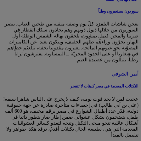
سوريون يستعيرون وطناً
تعجن شاشات التلفزة كلّ يوم وصفة متقنة من طحين الغياب. يبصر
السوريون من خلالها ذبول ذويهم وهم يحاذون سكك القطار في
صربيا والمجر. كنملٍ يمشون، يلحقون بهالة الشمس الوطئة أول
النهار، يجرّون وراءهم ظلّهم الخفيف، ويبكون بعيداً عن الكاميرات
المصوّبة نحو عيونهم المالحة. يعبرون مقدونيا بخفة، تتلعثم خطاهم
في هنغاريا أو على الحدود المجريّة ــ النمساوية. يفترشون تراباً
رطباً، يتبللون من عصيدة الغيم
أيمن الشوفي
التكتلات المعدمة في مصر كبيئات لا تنفجر
عجبت لمن لا يجد قوت يومه، كيف لا يخرج على الناس شاهرا سيفه!
(علي بن أبي طالب) في إحصاءات متأخرة صادرة عن جهة حقوقية
دولية، قدّر عدد أطفال الشوارع في مصر برقم مخيف، هو 600 ألف
طفل، يتضخمون بشكل عشوائي ضمن إطار صار يتطور ذاتيا في
أشكال عائلية تنحو منحى التكتل وتتجه لتغدو كسائر العشوائيات
المعدمة التي هي، بطبيعة الحال تكتلات أقدمُ، ترفد هكذا ظواهر ولا
تنفصل بالمبدأ