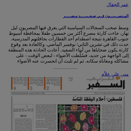
عمر الجفال
المـنســـيـــون فــي صـعــيـــــد مـصـــــر
وسط صخب السجالات السياسية التي يغرق فيها المصريون ليل
نهار، جاءت كارثة مصرع أكثر من خمسين طفلا بمحافظة أسيوط
جنوب القاهرة نتيجة اصطدام أحد القطارات بحافلتهم المدرسية.
حدث ذلك في تشرين الثاني/ نوفمبر الماضي. وكالعادة بعد وقوع
كارثة يكون ضحاياها من أبناء الصعيد، أعادت الحادثة هذه المنطقة
إلى الواجهة من جديد، فسُلِّطت الأضواء - لبعض الوقت - على
مشاكله ومعاناة سكانه. ثم لم تلبث أن انحسرت عنه الأضواء
منى علي علاّم