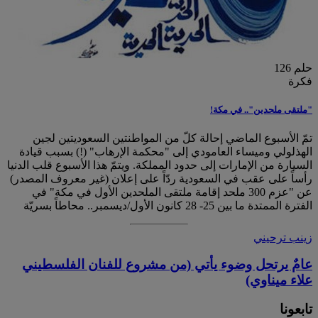
حلم 126
فكرة
"ملتقى ملحدين".. في مكة!
تمّ الأسبوع الماضي إحالة كلّ من المواطنتين السعوديتين لجين
الهذلولي وميساء العامودي إلى "محكمة الإرهاب" (!) بسبب قيادة
السيارة من الإمارات إلى حدود المملكة. ويتمّ هذا الأسبوع قلب الدنيا
رأساً على عقب في السعودية ردّاً على إعلان (غير معروف المصدر)
عن "عزم 300 ملحد إقامة ملتقى الملحدين الأول في مكة" في
الفترة الممتدة ما بين 25- 28 كانون الأول/ديسمبر.. محاطاً بسريّة
زينب ترحيني
عامٌ يرتحل وضوء يأتي (من مشروع للفنان الفلسطيني
علاء ميناوي)
تابعونا