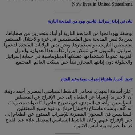
Now lives in United StatesIrena
بيان في إدانة إسرائيل لناجين يهود من المذبحة النازية
بوصفنا يهودا نجوا من المذبحة النازية أو أبناء متحدرين من ضحاياها،
ندين بلا لبس المذبحة بحق الفلسطينيين في غزة والاحتلال المستمر
لفلسطين التاريخية واستعمارها. ونحن ندين الولايات المتحدة لدعمها
إسرائيل بالتمويل حتى تتمكن من ارتكاب هذا العدوان، والدول
الغربية عموماً لاستخدامها عضلاتها الديبلوماسية في حماية إسرائيل
والحيلولة دون إدانتها.المجازر تبدأ حين يسكت العالم. المجتمع
#جبنا_آخرنا، هاشتاغ إضراب دومة وعبد الفتاح
أعلن أسامة المهدي، محامي الناشط السياسي المصري أحمد دومة،
أن الأخير بدأ إضراباً عن الطعام إلى حين الإفراج عن المعتقلين
السياسيين. وأضاف المهدي، في تصريح خاص لـ"أصوات مصرية"،
أنه كُلّف بإنشاء هاشتاغ (#جبنا_آخرنا)، ودعوة جميع المعتقلين
السياسيين في السجون المصرية للإضراب المفتوح عن الطعام إلى
حين الإفراج عنهم. وكان الناشط السياسي المعتقل علاء عبد الفتاح
قد بدأ إضرابه يوم أمس الاثنين،