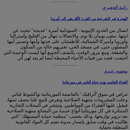
رانية الجعبري
الهجرة غير الشرعية من القرن الأفريقي إلى أوروبا
اتصال من الحدود الإثيوبية - السودانية أسرة "خديجة" تبحث عن
ابنتها، مضى يومان بلا نوم، والاتصالات تنهال من الخليج وأستراليا
وأوروبا وأميركا الشمالية، للاطمئنان على جدتها وأمها وتصبير أبيها.
المصلون حتى، في مسجد الحي، تعتريهم حالة من السكون
والشفقة. ومع مرور الوقت، يكتشف الجميع أنها ليست الوحيدة التي
اختفت، فعدد من فتيات الأحياء المحيطة أيضا لم يعد لهن أثر.
محمود عبدي
الغذاء الفاسد يهدد حياة الناس في موريتانيا
تتراص في سوق"أترافيك" بالعاصمة الموريتانية نواكشوط قناني
وعلب المشروبات منتهية الصلاحية وتعرض للبيع علنا بنصف ثمنها،
فيقبل عليها الفقراء من المواطنين. وتنتشر في المحلات التجارية
المتناثرة في كل موريتانيا أنواع عديدة من البضائع منتهية الصلاحية
بعد تزوير تواريخها، وذلك بحسب "منظمة حماية المستهلك" التي
طالبت في وقت سابق بإصدار مدونة تضم كل المواد القانونية
المتعلقة بحماية