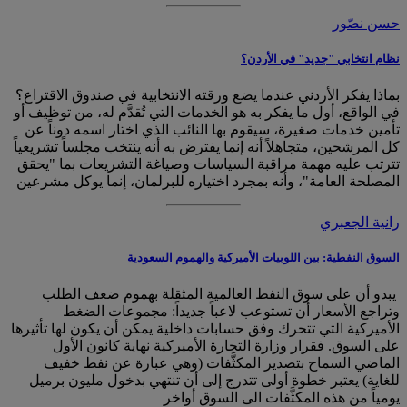
حسن نصّور
نظام انتخابي "جديد" في الأردن؟
بماذا يفكر الأردني عندما يضع ورقته الانتخابية في صندوق الاقتراع؟
في الواقع، أول ما يفكر به هو الخدمات التي تُقدَّم له، من توظيف أو
تأمين خدمات صغيرة، سيقوم بها النائب الذي اختار اسمه دوناً عن
كل المرشحين، متجاهلاً أنه إنما يفترض به أنه ينتخب مجلساً تشريعياً
تترتب عليه مهمة مراقبة السياسات وصياغة التشريعات بما "يحقق
المصلحة العامة"، وأنه بمجرد اختياره للبرلمان، إنما يوكل مشرعين
رانية الجعبري
السوق النفطية: بين اللوبيات الأميركية والهموم السعودية
يبدو أن على سوق النفط العالمية المثقلة بهموم ضعف الطلب
وتراجع الأسعار أن تستوعب لاعباً جديداً: مجموعات الضغط
الأميركية التي تتحرك وفق حسابات داخلية يمكن أن يكون لها تأثيرها
على السوق. فقرار وزارة التجارة الأميركية نهاية كانون الأول
الماضي السماح بتصدير المكثَّفات (وهي عبارة عن نفط خفيف
للغاية) يعتبر خطوة أولى تتدرج إلى أن تنتهي بدخول مليون برميل
يومياً من هذه المكثَّفات الى السوق أواخر