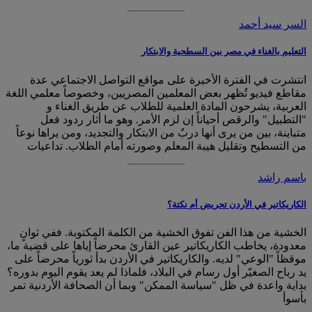
السر سيد أحمد
التعليم بالغناء في مصر بين السطحية والابتكار
انتشرت في الفترة الأخيرة على مواقع التواصل الاجتماعي عدة
مقاطع فيديو تُظهر بعض المعلمين المصريين، وخصوصاً معلمي اللغة
العربية، يشرحون المادة العلمية للطلاب عن طريق الغناء و
"التطبيل" والرقص أحياناً إن لزم الأمر. وهو ما أثار ردود فعل
متباينة، بين من يرى أنها دربٌ من الابتكار والتجديد، ومن يراها نوعاً
من التسطيح وتقليل هيبة المعلم وصورته أمام الطلاب. تداعيات
باسم راشد
الكاريكاتير في الأردن تحريض أم نكتة؟
الخشية من هذا الفن تفوق الخشية من الكلمة المكتوبة. ففي ثوانٍ
معدودة، يخاطب الكاريكاتير عين القارئ محرضاً إياها على قضية ما،
موقظاً "الوعي" لديه. والكاريكاتير في الأردن بدأ ثورياً محرضاً على
يد رباح الصغيّر أول رسام في البلاد، فلماذا لم يعد يقوم اليوم بدوره؟
بداية واعدة في ظل "سياسة الممكن" وبما أن الصحافة الأردنية تمر
بأسوأ