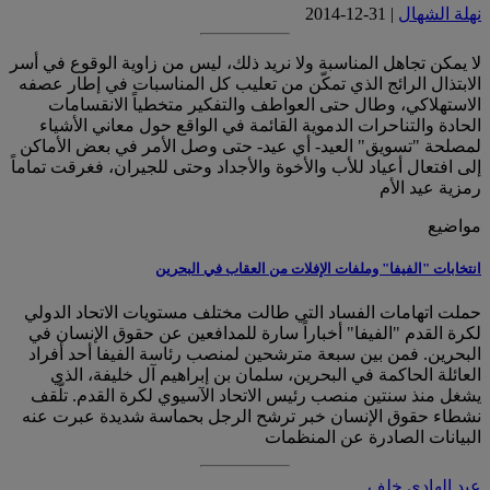
نهلة الشهال
| 31-12-2014
لا يمكن تجاهل المناسبة ولا نريد ذلك، ليس من زاوية الوقوع في أسر
الابتذال الرائج الذي تمكّن من تعليب كل المناسبات في إطار عصفه
الاستهلاكي، وطال حتى العواطف والتفكير متخطياً الانقسامات
الحادة والتناحرات الدموية القائمة في الواقع حول معاني الأشياء
لمصلحة "تسويق" العيد- أي عيد- حتى وصل الأمر في بعض الأماكن
إلى افتعال أعياد للأب والأخوة والأجداد وحتى للجيران، فغرقت تماماً
رمزية عيد الأم
مواضيع
انتخابات "الفيفا" وملفات الإفلات من العقاب في البحرين
حملت اتهامات الفساد التي طالت مختلف مستويات الاتحاد الدولي
لكرة القدم "الفيفا" أخباراً سارة للمدافعين عن حقوق الإنسان في
البحرين. فمن بين سبعة مترشحين لمنصب رئاسة الفيفا أحد أفراد
العائلة الحاكمة في البحرين، سلمان بن إبراهيم آل خليفة، الذي
يشغل منذ سنتين منصب رئيس الاتحاد الآسيوي لكرة القدم. تلّقف
نشطاء حقوق الإنسان خبر ترشح الرجل بحماسة شديدة عبرت عنه
البيانات الصادرة عن المنظمات
عبد الهادي خلف