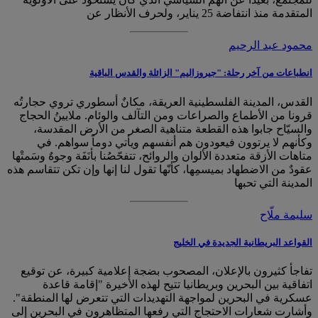
المتقدمة منذ انتفاضة 25 يناير، ولحرف الأنظار عن
محمود عبد الرحيم
انطباعات من آخر رحلة: "جيروزاليم" الزائلة والقدس الباقية
القدس، المدينة الفلسطينية العريقة، مكانٌ أسطوري تروي حجارتُه
قرونا من الأطماع والصراعات ومن التآلف والوئام. ملايينُ الحجاج
والسيّاح جابوا هذه القطعة متناهية الصغر من الأرض المقدسة،
وكأنهم لا يرتوون فيعودون هم أنفسهم ويأتي دوماً سواهم. في
متاهات الأزقة متعددة الألوان والروائح، تتفحّصُنا بأنَفَة وجوهٌ وسَمتْها
عقودٌ من الاضطهاد بميسمِها، كأنّها تقول لنا إنها وإن تكن تتقاسم هذه
المدينة التي تحبها
سليمة ملّاح
القواعد البريطانية الجديدة في الخليج
تفاجأ كثيرون بالإعلان، المصحوب بضجة إعلامية كبيرة، عن توقيع
اتفاقية بين البحرين وبريطانيا تتيح لهذه الأخيرة "إقامة قاعدة
عسكرية في البحرين لمواجهة التهديدات التي تتعرض لها المنطقة".
وأشارت شعارات الاحتجاج التي رفعها المتظاهرون في البحرين إلى