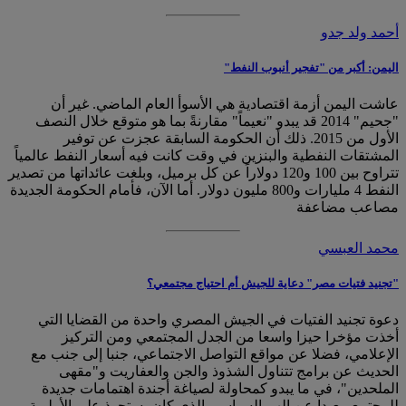
أحمد ولد جدو
اليمن: أكبر من "تفجير أنبوب النفط"
عاشت اليمن أزمة اقتصادية هي الأسوأ العام الماضي. غير أن
"جحيم" 2014 قد يبدو "نعيماً" مقارنةً بما هو متوقع خلال النصف
الأول من 2015. ذلك أن الحكومة السابقة عجزت عن توفير
المشتقات النفطية والبنزين في وقت كانت فيه أسعار النفط عالمياً
تتراوح بين 100 و120 دولاراً عن كل برميل، وبلغت عائداتها من تصدير
النفط 4 مليارات و800 مليون دولار. أما الآن، فأمام الحكومة الجديدة
مصاعب مضاعفة
محمد العبسي
"تجنيد فتيات مصر" دعاية للجيش أم احتياج مجتمعي؟
دعوة تجنيد الفتيات في الجيش المصري واحدة من القضايا التي
أخذت مؤخرا حيزا واسعا من الجدل المجتمعي ومن التركيز
الإعلامي، فضلا عن مواقع التواصل الاجتماعي، جنبا إلى جنب مع
الحديث عن برامج تتناول الشذوذ والجن والعفاريت و"مقهى
الملحدين"، في ما يبدو كمحاولة لصياغة أجندة اهتمامات جديدة
للمجتمع، بعيدا عن الهم السياسي الذي كان يستحوذ على الأولوية