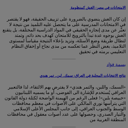
الامتحانات في مصر: الغش كمنظومة
إن كان الغش ينضوي بالضرورة على تزييف الحقيقة، فهو لا يقتصر
في الامتحانات المدرسية على ما يتحصل عليه التلميذ من نتيجة لا
تعبِّر عن مدى إنجازه الحقيقي في المواد الدراسية المختلفة، بل يتقنع
الغش بوجوه عدة تبدأ بالترويج للامتحان كهدف بحد ذاته، وتمتد
لتطال طريقة وضع الأسئلة، وتزيد بإعلاء النتيجة مقياساً لمستوى
التلاميذ، بغض النظر عما تعكسه من مدى نجاح أو إخفاق النظام
التعليمي برمته في تحقيق
بسمة فؤاد
نتائج الانتخابات المحلية في العراق: سمك.. لبن.. تمر هندي
«السمك، واللبن، والتمر هندي» لا يفترض بهم الالتقاء، لذا فالتعبير
العراقي يُستخدم للإشارة الى الفوضى، أو ما يسميه اللبنانيون
«خبيصة بلبن»! فعلى الرغم من الهيمنة الواضحة لكتلة دولة القانون
التي يترأسها نوري المالكي على الأصوات في معظم محافظات
الوسط والجنوب العراقي، إلى جانب المجلس الأعلى الإسلامي
والتيار الصدري، وحصولها على عدد أصوات معقول في محافظات
المنطقة الغربية من