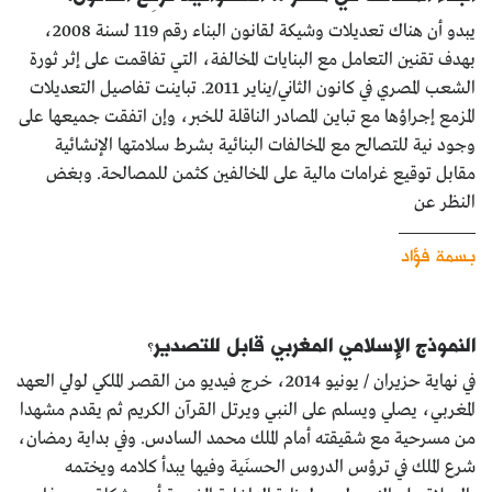
يبدو أن هناك تعديلات وشيكة لقانون البناء رقم 119 لسنة 2008،
بهدف تقنين التعامل مع البنايات المخالفة، التي تفاقمت على إثر ثورة
الشعب المصري في كانون الثاني/يناير 2011. تباينت تفاصيل التعديلات
المزمع إجراؤها مع تباين المصادر الناقلة للخبر، وإن اتفقت جميعها على
وجود نية للتصالح مع المخالفات البنائية بشرط سلامتها الإنشائية
مقابل توقيع غرامات مالية على المخالفين كثمن للمصالحة. وبغض
النظر عن
بسمة فؤاد
النموذج الإسلامي المغربي قابل للتصدير؟
في نهاية حزيران / يونيو 2014، خرج فيديو من القصر الملكي لولي العهد
المغربي، يصلي ويسلم على النبي ويرتل القرآن الكريم ثم يقدم مشهدا
من مسرحية مع شقيقته أمام الملك محمد السادس. وفي بداية رمضان،
شرع الملك في ترؤس الدروس الحسنَية وفيها يبدأ كلامه ويختمه