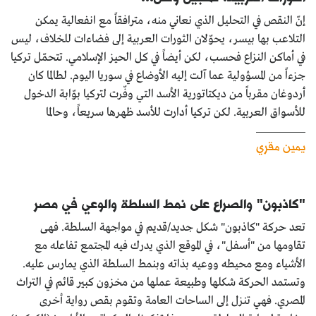
إنّ النقص في التحليل الذي نعاني منه، مترافقاً مع انفعالية يمكن
التلاعب بها بيسر، يحوّلان الثورات العربية إلى فضاءات للخلاف، ليس
في أماكن النزاع فحسب، لكن أيضاً في كل الحيز الإسلامي. تتحمّل تركيا
جزءاً من المسؤولية عما آلت إليه الأوضاع في سوريا اليوم. لطالما كان
أردوغان مقرباً من ديكتاتورية الأسد التي وفّرت لتركيا بوّابة الدخول
للأسواق العربية. لكن تركيا أدارت للأسد ظهرها سريعاً، وحالما
يمين مقري
"كاذبون" والصراع على نمط السلطة والوعي في مصر
تعد حركة "كاذبون" شكل جديد/قديم في مواجهة السلطة. فهى
تقاومها من "أسفل"، في الموقع الذي يدرك فيه المجتمع تفاعله مع
الأشياء ومع محيطه ووعيه بذاته وبنمط السلطة الذي يمارس عليه.
وتستمد الحركة شكلها وطبيعة عملها من مخزون كبير قائم في التراث
المصري. فهي تنزل إلى الساحات العامة وتقوم بقص رواية أخرى