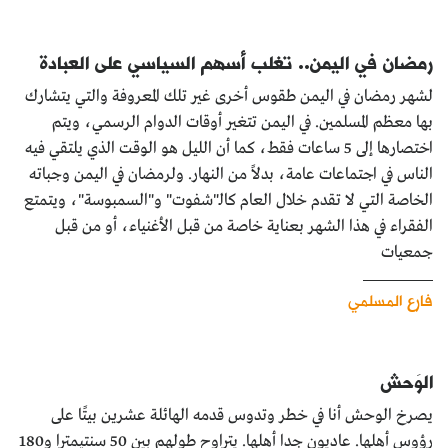
رمضان في اليمن.. تغلب أسهم السياسي على العبادة
لشهر رمضان في اليمن طقوس أخرى غير تلك المعروفة والتي يتشارك
بها معظم المسلمين. في اليمن تتغير أوقات الدوام الرسمي، ويتم
اختصارها إلى 5 ساعات فقط، كما أن الليل هو الوقت الذي يلتقي فيه
الناس في اجتماعات عامة، بدلاً من النهار. ولرمضان في اليمن وجباته
الخاصة التي لا تقدم خلال العام كالـ"شفوت" و"السمبوسة"، ويتمتع
الفقراء في هذا الشهر بعناية خاصة من قبل الأغنياء، أو من قبل
جمعيات
فارع المسلمي
الوَحش
يصرخ الوحش أنا في خطر وتدوس قدمه الهائلة عشرين بيتًا على
رؤوس أهلها. عاديون جدا أهلها. يتراوح طولهم بين 50 سنتيمترا و180