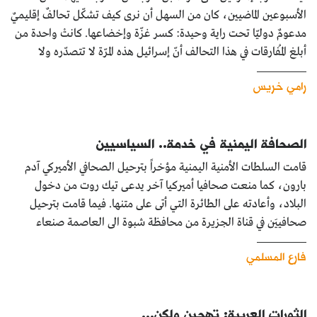
الأسبوعين الماضيين، كان من السهل أن نرى كيف تشكّل تحالفٌ إقليميٌ
مدعومٌ دوليّا تحت راية وحيدة: كسر غزّة وإخضاعها. كانتْ واحدة من
أبلغ المُفارقات في هذا التحالف أنّ إسرائيل هذه المرّة لا تتصدّره ولا
رامي خريس
الصحافة اليمنية في خدمة.. السياسيين
قامت السلطات الأمنية اليمنية مؤخراً بترحيل الصحافي الأميركي آدم
بارون، كما منعت صحافيا أميركيا آخر يدعى تيك روت من دخول
البلاد، وأعادته على الطائرة التي أتى على متنها. فيما قامت بترحيل
صحافييَن في قناة الجزيرة من محافظة شبوة الى العاصمة صنعاء
فارع المسلمي
الثورات العربية: تهجين ولكن...