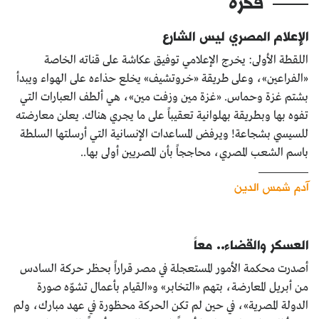
فكرة
الإعلام المصري ليس الشارع
اللقطة الأولى: يخرج الإعلامي توفيق عكاشة على قناته الخاصة
«الفراعين»، وعلى طريقة «خروتشيف» يخلع حذاءه على الهواء ويبدأ
بشتم غزة وحماس. «غزة مين وزفت مين»، هي ألطف العبارات التي
تفوه بها وبطريقة بهلوانية تعقيباً على ما يجري هناك. يعلن معارضته
للسيسي بشجاعة! ويرفض المساعدات الإنسانية التي أرسلتها السلطة
باسم الشعب المصري، محاججاً بأن المصريين أولى بها..
آدم شمس الدين
العسكر والقضاء.. معاً
أصدرت محكمة الأمور المستعجلة في مصر قراراً بحظر حركة السادس
من أبريل المعارضة، بتهم «التخابر» و«القيام بأعمال تشوّه صورة
الدولة المصرية»، في حين لم تكن الحركة محظورة في عهد مبارك، ولم