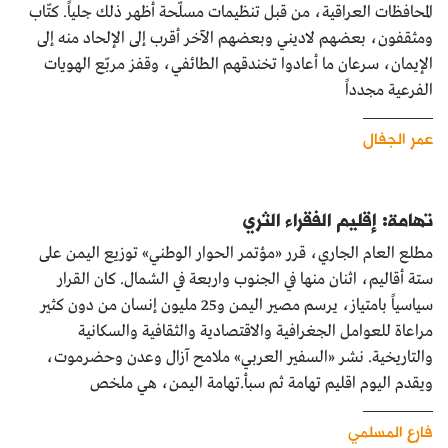
المحافظات العراقية، من قبل تنظيمات مسلّحة أظهر ذلك جلياً. كتّاب
ومثقفون، بعضهم لاديني وبعضهم الآخر أقرب إلى الإلحاد منه إلى
الإيمان، سرعان ما أعادوا تخندقهم الطائفي، وقفز مربّع الهويات
الفرعية مجدداً
عمر الجفال
تهامة: إقليم الفقراء الثري
مطلع العام الجاري، قرر «مؤتمر الحوار الوطني» توزيع اليمن على
ستة أقاليم، اثنان منها في الجنوب واربعة في الشمال. كان القرار
سياسياً بامتياز، يرسم مصير اليمن و25 مليون إنسان من دون كثير
مراعاة للعوامل الجغرافية والاقتصادية والثقافية والسكانية
والتاريخية. نشر «السفير العربي» ملامح آزال وعدن وحضرموت،
ويقدم اليوم اقليم تهامة ثم سبأ.تهامة اليمن، هي ملخص
فارع المسلمي