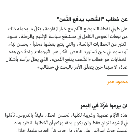
عن خطاب "الشّعب يدفع الثّمن"
على طرفي نقطة التموضع التّام مع خيار المقاومة، بكلّ ما يحمله ذلك
من تبعات الغوص الكامل في مستنقع سياسة الإقليم والمرحلة، تسود
الكثير من الخطابات البائسة، والتي ينتج بعضها محلياً - بحسن نيّة،
أو بسوء ـ في حين يُستورد البعض الآخر عبر التّرجمات. واحدٌ من هذه
الخطابات هو خطاب «الشّعب يدفع الثّمن»، الذي يطلّ برأسه بأشكال
عدة، لا سيّما حين يتعلّق الأمر بالبحث في «مطالب»
محمود عمر
لن يرموا غزّة في البحر
هذه الأيّام عصيبة وغريبة لكنّها، لحسن الحظ، مليئةٌ بالدروس. تأمّلوا
في المشهد لثوانٍ فقط ولن يكون بمقدوركم أن تُخطئوا النظر: هذه
ليستْ حربُ إسرائيل على غزّة، بل حرب كلّ العرب عليها. خلال