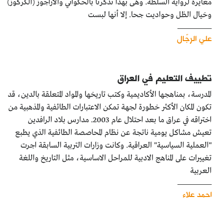
مغايرة لرواية السلطة. وهى بهذا تذكرنا بالحكواتي والأراجوز (الكركوز)
وخيال الظل وحواديت جحا. إلا أنها لبست
علي الرجّال
تطييف التعليم في العراق
المدرسة، بمناهجها الأكاديمية وكتب تاريخها والمواد المتعلقة بالدين، قد
تكون المكان الأكثر خطورة لجهة تمكن الاعتبارات الطائفية والمذهبية من
اختراقه في عراق ما بعد احتلال عام 2003. مدارس بلاد الرافدين
تعيش مشاكل يومية ناتجة عن نظام المحاصصة الطائفية الذي يطبع
"العملية السياسية" العراقية. وكانت وزارات التربية السابقة اجرت
تغييرات على المناهج الادبية للمراحل الاساسية، مثل التاريخ واللغة
العربية
احمد علاء