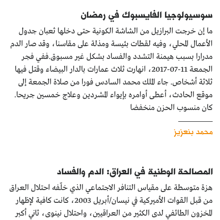
سوسيولوجيا الفايسبوك في رمضان
ما إن خرجت البرازيل من الشاشة الكونية حتى دخلها ثعبان جدول
الأعمال المحلي، وفيه لقطات بئيسة ومذلة على مقاسنا، وقد صار الدم
مدرارا بسبب هيمنة التشدد والفساد بشكل غير مسبوق.ففي فجر
الجمعة 11-07-2017، انهارت ثلاث عمارات بالدار البيضاء وقتل فيها
ثلاثة أشخاص. جاء الملك محمد السادس فورا من صلاة الجمعة إلى
موقع الحادث، أعطى أوامره بإيواء المشردين وعلاج خمسين جريحا.
كان منسوب الحزن منخفضا
محمد بنعزيز
المصالحة الوطنية في العراق: الدم والفساد
هزة متوسطة على مقياس التنافر الاجتماعي الذي خلّفه احتلال العراق
من قبل القوات الأميركية في نيسان/أبريل 2003، كانت كافية لإظهار
المخزون الطائفي لدى الكثير من العراقيين، واحتلال نينوى، ثاني أكبر