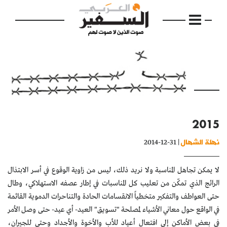
الرئيسية
2015
مواضيع
نهلة الشهال
| 31-12-2014
إفتتاحية
لا يمكن تجاهل المناسبة ولا نريد ذلك، ليس من زاوية الوقوع في أسر الابتذال
فكرة
الرائج الذي تمكّن من تعليب كل المناسبات في إطار عصفه الاستهلاكي، وطال
دفاتر
حتى العواطف والتفكير متخطياً الانقسامات الحادة والتناحرات الدموية القائمة
في الواقع حول معاني الأشياء لمصلحة "تسويق" العيد- أي عيد- حتى وصل الأمر
بالصورة
في بعض الأماكن إلى افتعال أعياد للأب والأخوة والأجداد وحتى للجيران،