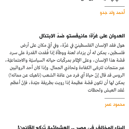
أحمد ولد جدو
العدوان على غزّة: مانيفستو ضدّ الابتذال
هول فقد الإنسان الفلسطينيّ في غزّة، وفي أيّ مكان على أرض
فلسطين، يمكن له أن يزداد لعنة ووطأة إذا فُقدت القدرة على سرد
قصّة هذا الإنسان، وعلى الإلمام بمركّبات حياته السياسيّة والاجتماعيّة،
عبر منتجات تترجّى الكفاءة وتحاذي الجمال. وإذا كان أحد الروائيين
الروس قد قال إنّ حياة أي فرد من عامّة الشعب (ناهيك عن مماته!)
يمكن لها أن تكون قصّة عظيمة إذا رويت بطريقة جيّدة، فإنّ أعظم
عُقد العيش ولحظات
محمود عمر
البناء المخالف في مصر .. العشوائية تُركِع القانون!