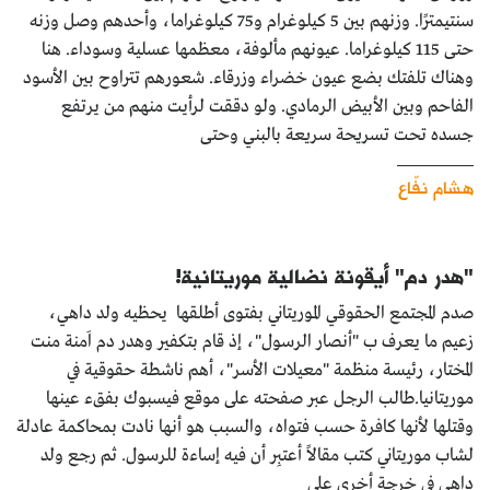
سنتيمترًا. وزنهم بين 5 كيلوغرام و75 كيلوغراما، وأحدهم وصل وزنه
حتى 115 كيلوغراما. عيونهم مألوفة، معظمها عسلية وسوداء. هنا
وهناك تلفتك بضع عيون خضراء وزرقاء. شعورهم تتراوح بين الأسود
الفاحم وبين الأبيض الرمادي. ولو دققت لرأيت منهم من يرتفع
جسده تحت تسريحة سريعة بالبني وحتى
هشام نفّاع
"هدر دم" أيقونة نضالية موريتانية!
صدم المجتمع الحقوقي الموريتاني بفتوى أطلقها يحظيه ولد داهي،
زعيم ما يعرف ب "أنصار الرسول"، إذ قام بتكفير وهدر دم اَمنة منت
المختار، رئيسة منظمة "معيلات الأسر"، أهم ناشطة حقوقية في
موريتانيا.طالب الرجل عبر صفحته على موقع فيسبوك بفقء عينها
وقتلها لأنها كافرة حسب فتواه، والسبب هو أنها نادت بمحاكمة عادلة
لشاب موريتاني كتب مقالاً أعتبِر أن فيه إساءة للرسول. ثم رجع ولد
داهي في خرجة أخرى على