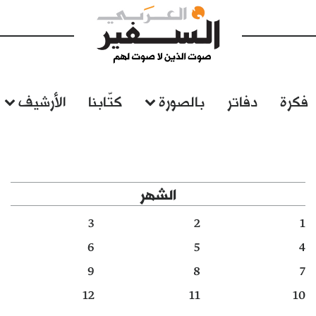
فكرة
دفاتر
بالصورة
كتّابنا
الأرشيف
الشهر
3
2
1
6
5
4
9
8
7
12
11
10