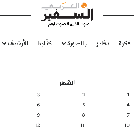
فكرة
دفاتر
بالصورة
كتّابنا
الأرشيف
الشهر
3
2
1
6
5
4
9
8
7
12
11
10