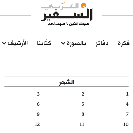
فكرة
دفاتر
بالصورة
كتّابنا
الأرشيف
الشهر
3
2
1
6
5
4
9
8
7
12
11
10