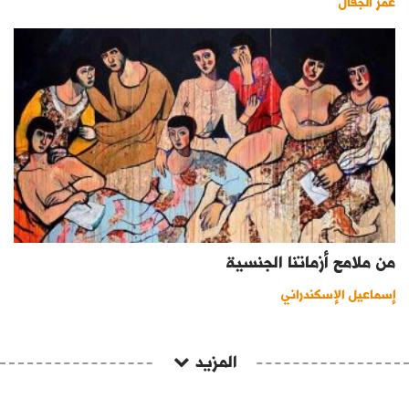
عمر الجفال
من ملامح أزماتنا الجنسية
إسماعيل الإسكندراني
المزيد