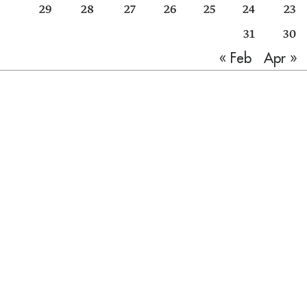
29
28
27
26
25
24
23
31
30
Apr »
« Feb