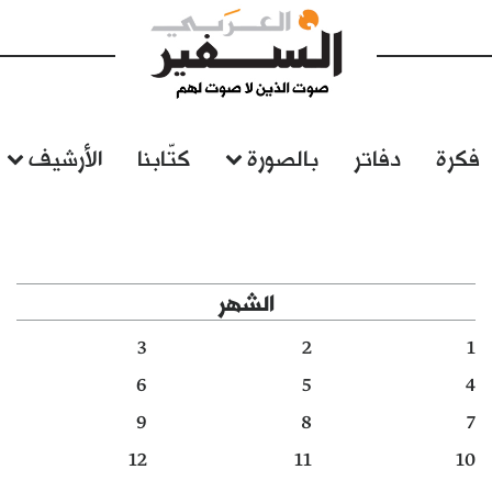
فكرة
دفاتر
بالصورة
كتّابنا
الأرشيف
الشهر
3
2
1
6
5
4
9
8
7
12
11
10