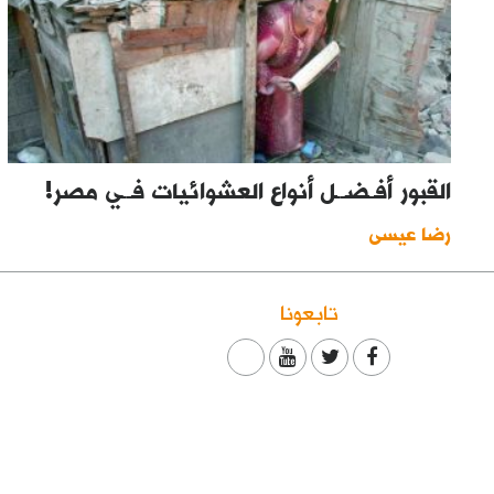
القبور أفـضــل أنواع العشوائيات فــي مصر!
رضا عيسى
تابعونا