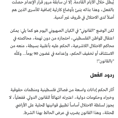
يُبطَل خلال الأيام القادمة. إلّا أن سابقة مرور قرار الإعدام حصلت
بالفعل، وهذا بذاته ينبئ بأوضاع كارثية إضافية للأسرى الذين هم
أصلاً لدى الاحتلال في ظروف غير آدمية.
لكن الوضع "القانوني" في الكيان الصهيوني اليوم هو كما يلي: يمكن
اعتقال المواطن الفلسطيني، احتجازه من دون تهمة، محاكمته في
محاكم الاحتلال اللاشرعية، الحكم عليه بأغلبية بسيطة، منعه من
الاستئناف أو تخفيف الحكم، وإعدامه في غضون 90 يوماً… وكلّه
"بالقانون"!
ردود الفعل
أثار الحكم إدانات واسعة من فصائل فلسطينية ومنظمات حقوقية
وخبراء وحكومات دولية، اعتبرته انتهاكاً للقانون الدولي. ففعلياً، لا
يجوز لسلطة الاحتلال أساساً تطبيق قوانينها المحلية على الأراضي
المحتلة، وهذا القانون يضرب في عرض الحائط بهذا الشرط.