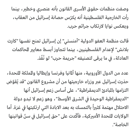
وصفت منظمات حقوق الأسرى القانون بأنه عنصري وخطير، بينما
رأت الخارجية الفلسطينية أنه يكرّس حصانة إسرائيل من العقاب،
ويعكس نوايا لارتكاب جرائم حرب.
قالت منظمة العفو الدولية "آمنستي" إن إسرائيل تمنح نفسها "كارت
بلانش" لإعدام الفلسطينيين، بينما تتجاوز أبسط معايير المحاكمات
العادلة، في ما يرقى لتصنيفه "جريمة حرب" لو نُفّذ.
عدد من الدول الأوروبية، منها ألمانيا وفرنسا وإيطاليا والمملكة المتحدة،
حذرت إسرائيل عبر وزراء خارجيتها من أن مشروع القانون "قد يُقوّض
التزامها بالمبادئ الديمقراطية"، على أساس زعم إسرائيل أنها
"الديمقراطية الوحيدة في الشرق الأوسط"، وهو زعم لا تبدو دولة
الاحتلال مهتمة كثيراً بالتمسك به بعد الابادة التي ارتكبتها في غزة. أما
الولايات المتحدة الأميركية، فأكّدت على "حق إسرائيل في سنّ قوانينها
الخاصة".