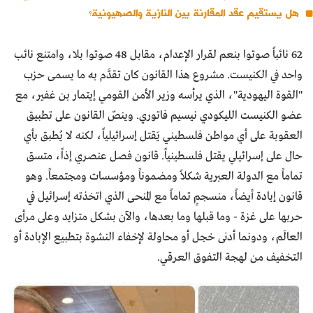
هل يستقيم عقد المقارنة بين النازية والصهيونية؟
62 نائباً صوتوا بنعم لقرار الإعدام، مقابل 48 صوتوا بلا، وامتنع نائب
واحد في الكنيست. مشروع هذا القانون كان تقدَّم به ما يسمى حزب
"القوة اليهودية"، الذي يرأسه وزير الأمن القومي إيتمار بن غفير، مع
عضو الكنيست الليكودي نيسيم فاتوري. وينصّ القانون على تطبيق
العقوبة على أي مواطن فلسطيني يَقتل إسرائيلياً، لكنه لا يُطبق بأي
حال على إسرائيلي يقتل فلسطينياً. قانون فصل عنصري إذاً، متسق
تماماً مع الدولة العبرية شكلاً ومضموناً ومؤسسات ومجتمعاً. وهو
قانون إبادة أيضاً، منسجمٍ تماماً مع المنحى الذي اتخذته إسرائيل في
حربها على غزة - وما قبلها وما بعدها، والآن بشكل متزايد وعلى مرأى
العالَم، ودونما أدنى خجل أو محاولة لإخفاء النشوة بتطبيع الإبادة أو
التخفيف من لهجة التفوق العرقي.