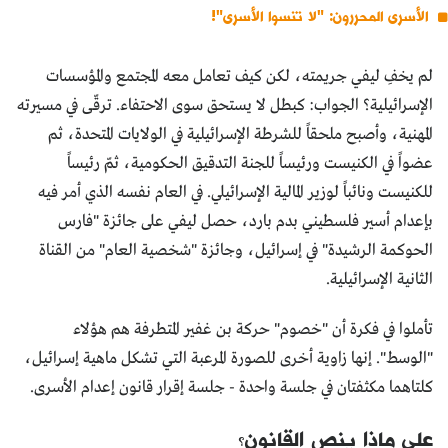
الأسرى المحررون: "لا تنسوا الأسرى"!
لم يخفِ ليفي جريمته، لكن كيف تعامل معه المجتمع والمؤسسات
الإسرائيلية؟ الجواب: كبطل لا يستحق سوى الاحتفاء. ترقّى في مسيرته
المهنية، وأصبح ملحقاً للشرطة الإسرائيلية في الولايات المتحدة، ثم
عضواً في الكنيست ورئيساً للجنة التدقيق الحكومية، ثمّ رئيساً
للكنيست ونائباً لوزير المالية الإسرائيلي. في العام نفسه الذي أمر فيه
بإعدام أسير فلسطيني بدم بارد، حصل ليفي على جائزة "فارس
الحوكمة الرشيدة" في إسرائيل، وجائزة "شخصية العام" من القناة
الثانية الإسرائيلية.
تأملوا في فكرة أن "خصوم" حركة بن غفير المتطرفة هم هؤلاء
"الوسط". إنها زاوية أخرى للصورة المرعبة التي تشكل ماهية إسرائيل،
كلتاهما مكثفتان في جلسة واحدة - جلسة إقرار قانون إعدام الأسرى.
على ماذا ينص القانون؟