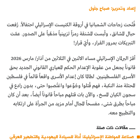
إعداد وتحرير: صباح جلّول
فُتّحت زجاجات الشمبانيا في أروقة الكنيست الإسرائيلي احتفالاً. رُفعت
حبال المشانق، ولُبست المشنقة رمزاً تزيينياً مذهّباً على الصدور. عمّت
التبريكات بمرور القرار، وأيّ قرار!
أقرّ البرلمان الإسرائيلي مساء الاثنين في الثلاثين من آذار/ مارس 2026
قانوناً يجعل من عقوبة الإعدام الحكم المعياري القانوني الجديد بحق
الأسرى الفلسطينيين. لطالما كان إعدام الأسرى واقعاً قائماً في فلسطين
المحتلة منذ النكبة، فهم قُتلوا وجُوِّعوا واغتُصبوا حتى، بدون رادع في
سجون الكيان المسخ، والآن بات قتلهم مباحاً قانوناً أيضاً، بعد أن كان
مباحاً بطرق شتى، مفسحاً المجال أمام مزيد من الجرأة على ارتكابه
والتطبيع معه.
مقالات ذات صلة
صناعة المواطنة الإسرائيلية: أداة للسيادة اليهودية والتطهير العرقي