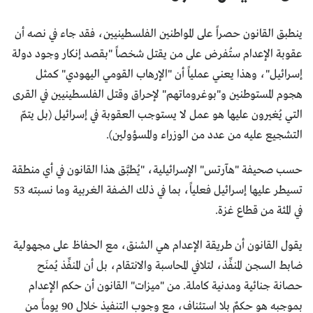
ينطبق القانون حصراً على المواطنين الفلسطينيين، فقد جاء في نصه أن
عقوبة الإعدام ستُفرض على من يقتل شخصاً "بقصد إنكار وجود دولة
إسرائيل"، وهذا يعني عملياً أن "الإرهاب القومي اليهودي" كمثل
هجوم المستوطنين و"بوغروماتهم" لإحراق وقتل الفلسطينيين في القرى
التي يُغيرون عليها هو عمل لا يستوجب العقوبة في إسرائيل (بل يتمّ
التشجيع عليه من عدد من الوزراء والمسؤولين).
حسب صحيفة "هآرتس" الإسرائيلية، "يُطبَّق هذا القانون في أي منطقة
تسيطر عليها إسرائيل فعلياً، بما في ذلك الضفة الغربية وما نسبته 53
في المئة من قطاع غزة.
يقول القانون أن طريقة الإعدام هي الشنق، مع الحفاظ على مجهولية
ضابط السجن المنفِّذ، لتلافي المحاسبة والانتقام، بل أن المنفِّذ يُمنَح
حصانة جنائية ومدنية كاملة. من "ميزات" القانون أن حكم الإعدام
بموجبه هو حكمٌ بلا استئناف، مع وجوب التنفيذ خلال 90 يوماً من