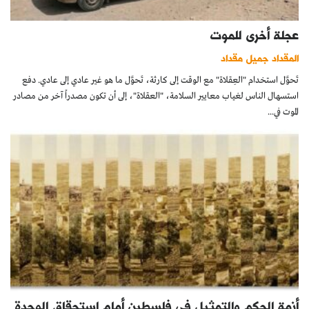
عجلة أخرى للموت
المقداد جميل مقداد
تَحوَّل استخدام "العِقلاة" مع الوقت إلى كارثة، تَحوَّل ما هو غير عادي إلى عادي. دفع
استسهال الناس لغياب معايير السلامة، "العقلاة"، إلى أن تكون مصدراً آخر من مصادر
الموت في...
أزمة الحكم والتمثيل في فلسطين أمام استحقاق الوحدة