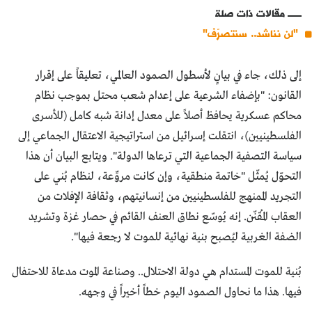
مقالات ذات صلة
"لن نناشد.. سنتصرّف"
إلى ذلك، جاء في بيانٍ لأسطول الصمود العالمي، تعليقاً على إقرار
القانون: "بإضفاء الشرعية على إعدام شعب محتل بموجب نظام
محاكم عسكرية يحافظ أصلاً على معدل إدانة شبه كامل (للأسرى
الفلسطينيين)، انتقلت إسرائيل من استراتيجية الاعتقال الجماعي إلى
سياسة التصفية الجماعية التي ترعاها الدولة". ويتابع البيان أن هذا
التحوّل يُمثّل "خاتمة منطقية، وإن كانت مروِّعة، لنظام بُني على
التجريد الممنهج للفلسطينيين من إنسانيتهم، ​​وثقافة الإفلات من
العقاب المُقنّن. إنه يُوسّع نطاق العنف القائم في حصار غزة وتشريد
الضفة الغربية ليُصبح بنية نهائية للموت لا رجعة فيها".
بُنية للموت المستدام هي دولة الاحتلال.. وصناعة الموت مدعاة للاحتفال
فيها. هذا ما نحاول الصمود اليوم خطاً أخيراً في وجهه.