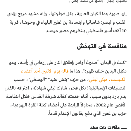
باعتباره "إنجازاً". (الصور عن منصة "إكس")
إنها صورة هذا الكيان العارية، بكل فجاجتها، وإنه مشهد مريع يؤذي
القلب والبصر: شامبانيا وابتسامة بن غفير البلهاء في وجوهنا، قرابة
10 آلاف أسير فلسطيني ينتظرهم مصير مرعب.
منافسة في التوحّش
"كنتُ في الميدان. أصدرتُ أوامر بإطلاق النار على إرهابي في رأسه، وهو
مكبّل اليدين خلف ظهره". هذا ما
قاله يوم الاثنين أحد أعضاء
الكنيست، ميكي ليفي
، من حزب "يتش عتيد" "الوسطي"، حسب
التصنيفات الإسرائيلية! بكل فخر، شارك ليفي شهادته، اعترافه بالقتل
بدم بارد بدون سبب، أثناء خدمته كقائد شرطة القدس خلال انتفاضة
الأقصى عام 2002، محاولاً المزايدة على أعضاء كتلة القوة اليهودية،
حزب بن غفير الذي دفع بقانون الإعدام قدماً.
مقالات ذات صلة