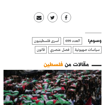
وسوم:
العدد 699
أسرى فلسطينيون
سياسات صهيونية
فصل عنصري
قانون
مقالات من
فلسطين