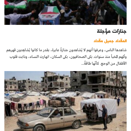
جنازات مؤجلة
المقداد جميل مقداد
شاهدها الناس، وعرفوا أنهم لا يُشاهدون جنازةً عابرة، بقدر ما كانوا يُشاهِدون قهرهم
وألمهم المخبأ منذ سنوات. بكى الصحافيون، بكى السكان، انهارت النساء، وذابت قلوب
الأطفال من الوجع. كأنّها طاقةٌ...