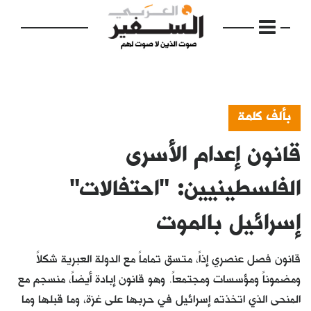
بألف كلمة
قانون إعدام الأسرى
الرئيسية
مواضيع
الفلسطينيين: "احتفالات"
إفتتاحية
إسرائيل بالموت
فكرة
قانون فصل عنصري إذاً، متسق تماماً مع الدولة العبرية شكلاً
دفاتر
ومضموناً ومؤسسات ومجتمعاً. وهو قانون إبادة أيضاً، منسجم مع
بالصورة
المنحى الذي اتخذته إسرائيل في حربها على غزة، وما قبلها وما