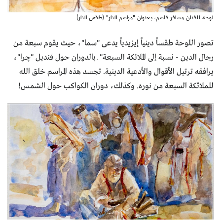
لوحة للفنان مسافر قاسم، بعنوان "مراسم النار" (طقس النار).
تصور اللوحة طقساً دينياً إيزيدياً يدعى "سما"، حيث يقوم سبعة من
رجال الدين - نسبة إلى الملائكة السبعة" ــ بالدوران حول قنديل "چرا"،
يرافقه ترتيل الأقوال والأدعية الدينية. تجسد هذه المراسم خلق الله
للملائكة السبعة من نوره. وكذلك، دوران الكواكب حول الشمس!