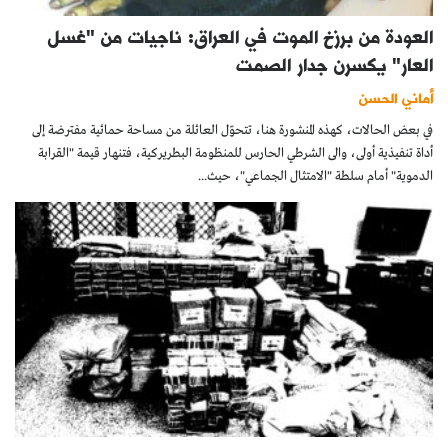
العودة من برزخ الموت في العراق: ناجيات من "غسل
العار" يكسرن جدار الصمت
أماني الحسن
في بعض الحالات، كهذه المنشورة هنا، تتحوّل العائلة من مساحة حمائية مفترضة إلى
أداة تنفيذية أولى، والى الشرطي الحارس للمنظومة البطريركية، فتنهار قيمة "القرابة
الدموية" أمام سلطة "الامتثال الجماعي"، حيث...