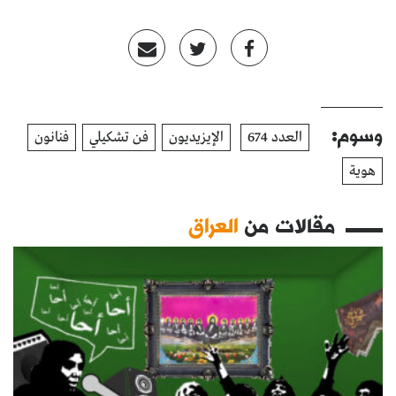
وسوم:
العدد 674
الإيزيديون
فن تشكيلي
فنانون
هوية
مقالات من
العراق