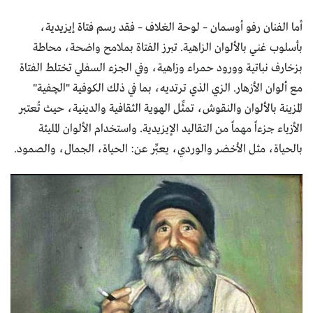
أما الفنان رفو أوسمان – لوحة الغلاف – فقد رسم فتاة إيزيدية،
بأسلوب غني بالألوان الزاهية. تبرز الفتاة بملامح واضحة، محاطة
بزخارف نباتية وورود حمراء وزاهية، وفي الجزء السفلي تختلط الفتاة
مع ألوان الأزهار. الزي الذي ترتديه، بما في ذلك الكوفية "الچفية"
المزينة بالألوان والنقوش، تمثِّل الهوية الثقافية والدينية، حيث تُعتبر
الأزياء جزءاً مهماً من التقاليد الإيزيدية. واستخدام الألوان المليئة
بالحياة، مثل الأخضر والوردي، يعبِّر عن: الحياة، الجمال، والصمود.