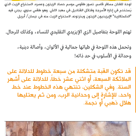
لوحة للفنان مسافر قاسم، تصور طقوس موسم حصاد الزيتون وعصره، لاستخراج الزيت الذي
يُستخدم في إنارة الأسرجة وفتائل القناديل في معبد لالش. وهو طقس سنوي، يجني فيه
"الخلمتكارية" الإيزيديون الزيتون ويخزنونه، لاستخراج الزيت منه في نيسان/ أبريل.
تهتم اللوحة بتفاصيل الزي الإيزيدي التقليدي للنساء، وكذلك للرجال.
وتحمل هذه اللوحة في طياتها جمالية في الألوان، وأصالة دينية،
وحداثة في الأسلوب في حد ذاته!
قد تكون القبة متشكلة من سبعة خطوط للدلالة على
الملائكة السبعة، أو اثني عشر خطاً، للدلالة على أشهر
السنة. وفي الشكلين، تنتهي هذه الخطوط عند خط
واحد، للإشارة إلى وحدانية الرب، ومن ثم يعتليها
هلال ذهبي أو نجمة.