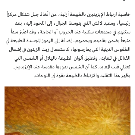
خاصية ارتباط الإيزيديين بالطبيعة أزلية، من اتِّخاذ جبل شنكال مركزاً
رئيسياً، ومعبد لالش الذي يتوسط الجبال، إلى اللجوء إليه، بعد
سكنهم في مجمعات سكنية عند الحروب أو الحاجة، وقد اعتُبِرَ سداً
منيعاً يضمن بقاءهم ويحميهم، إضافة إلى الرموز المجسدة للطبيعة في
الطقوس الدينية التي يمارسونها، كاستعمال زيت الزيتون في إشعال
الفتائل في المعابد، وتعليق ألوان الطبيعة بالهلال أو الشمس التي
تعتلي قبب المعابد. كما أن الشمس بدورها مقدسة عند الإيزيديين.
يظهر هذا التقليد والارتباط بالطبيعة بقوة في اللوحات.