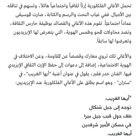
تحمل الأغاني الفلكلورية إرثاً ثقافياً واجتماعياً هائلاً، وتسهم في تناقله
بين الأجيال. ففي غياب النحت والرسم والكتابة، صارت الموسيقى
عماداً اجتماعيّاً. تقوم هذه الأغاني والقصائد بوظيفة حارس الثقافة،
وتصد محاولات المحو وطمس الهوية، التي يتعرض لها الإيزيديون
وتعرضوا لها سابقاً.
والأغاني تلك تروي معارك وقصصاً عن المقاومة، وعن الاختلاف في
الهوية الاجتماعية، إضافة إلى دعوات إلى حفظ الإرث الثقافي الإيزيدي
فيها. الفنان خدر فقير، يقول في عنوان أغنية "أيها الغريب"، في
"ستران" - وهو اسم يطلق على الأغاني الفلكلورية عند الإيزيديين:
"أيها الغريب،
توجه إلى جبل شنكال
طف حول قبب جيل ميرا
في مسكن الأمير شرفدين.
أيها الغريب،