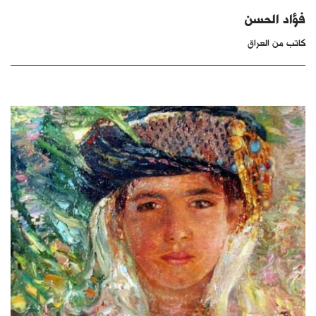
كتّابنا
فؤاد الحسن
كاتب من العراق
الأرشيف