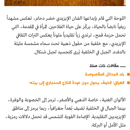
‎اللوحة التي قام بإبداعها الفنان الإيزيدي خضر دحام، تعكس مشهداً
ريفياً نابضاً بالحياة، يركّز على حياة الفلاحين. المرأة في المقدمة، التي
تحمل حزمة قمح، ترتدي زياً تقليدياً ملوناً يعكس التراث الثقافي
الإيزيدي، مع خلفية من حقول ذهبية تحت سماء مشمسة مليئة
بالدفء. الجبل في الخلفية يُرى كتجسيد لجبل شنكال.
مقالات ذات صلة
بلد الجدائل المقصوصة
العراق: الخوف يحول دون عودة النازح السنجاري إلى بيته؟
‎الألوان الغنية، خاصة الذهبي والأصفر، ترمز إلى الخصوبة والوفرة،
بينما الجبال في الخلفية تضيف بُعداً جغرافياً، ربما يرمز إلى مناطق
الإيزيديين التقليدية. الإضاءة القوية للشمس قد تحمل دلالات رمزية،
مثل الأمل أو البركة.