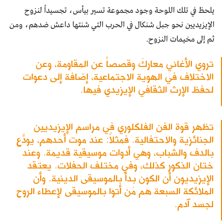
يلحظ في تلك اللوحة وجود مجموعة تسير بيأس، تجسيداً لنزوح
الإيزيديين نحو جبل شنكال في الحرب التي شنتها داعش ضدهم، ومن
ثم إلى مخيمات النزوح.
تروي الأغاني معاركَ وقصصاً عن المقاومة، وعن
الاختلاف في الهوية الاجتماعية، إضافة إلى دعوات
لحفظ الإرث الثقافي الإيزيدي فيها.
تظهر قوة الفن الفلكلوري في مراسم الإيزيديين
الجنائزية والاحتفالية. فمثلاً: عند موت أحدهم، يودَّع
بالدف والشباب، وهي أدوات موسيقية قديمة. وعند
ختان الذكور كذلك، وفي مختلف الحفلات. يعتقد
الإيزيديون أن الكون بدأ بالموسيقى الدينية. وأن
الملائكة السبعة هم مَن أتوا بالموسيقى لإعطاء الروح
لجسد آدم.