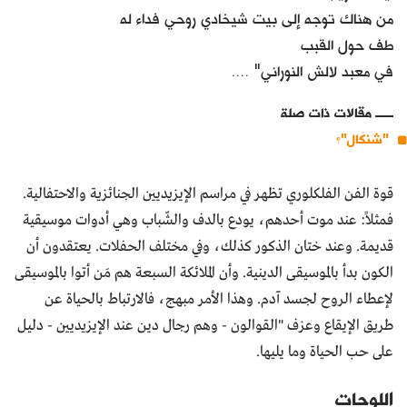
من هناك توجه إلى بيت شيخادي روحي فداء له
طف حول القبب
في معبد لالش النوراني" ....
مقالات ذات صلة
"شنكَال"؟
قوة الفن الفلكلوري تظهر في مراسم الإيزيديين الجنائزية والاحتفالية.
فمثلاً: عند موت أحدهم، يودع بالدف والشّباب وهي أدوات موسيقية
قديمة. وعند ختان الذكور كذلك، وفي مختلف الحفلات. يعتقدون أن
الكون بدأ بالموسيقى الدينية. وأن الملائكة السبعة هم مَن أتوا بالموسيقى
لإعطاء الروح لجسد آدم. وهذا الأمر مبهج، فالارتباط بالحياة عن
طريق الإيقاع وعزف "القوالون - وهم رجال دين عند الإيزيديين - دليل
على حب الحياة وما يليها.
اللوحات