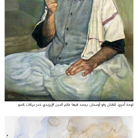
لوحة أخرى، للفنان رفو أوسمان، يجسد فيها عالِم الدين الإيزيدي خدر بركات كسو.