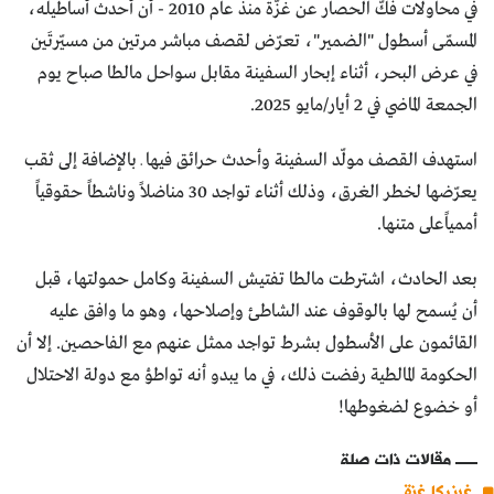
في محاولات فكّ الحصار عن غزّة منذ عام 2010 - أن أحدث أساطيله،
المسمّى أسطول "الضمير"، تعرّض لقصف مباشر مرتين من مسيّرتَين
في عرض البحر، أثناء إبحار السفينة مقابل سواحل مالطا صباح يوم
الجمعة الماضي في 2 أيار/مايو 2025.
استهدف القصف مولّد السفينة وأحدث حرائق فيها ـ بالإضافة إلى ثقب
يعرّضها لخطر الغرق، وذلك أثناء تواجد 30 مناضلاً وناشطاً حقوقياً
أممياًعلى متنها.
بعد الحادث، اشترطت مالطا تفتيش السفينة وكامل حمولتها، قبل
أن يُسمح لها بالوقوف عند الشاطئ وإصلاحها، وهو ما وافق عليه
القائمون على الأسطول بشرط تواجد ممثل عنهم مع الفاحصين. إلا أن
الحكومة المالطية رفضت ذلك، في ما يبدو أنه تواطؤ مع دولة الاحتلال
أو خضوع لضغوطها!
مقالات ذات صلة
غرنيكا غزة