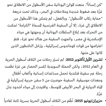
"كن إنساناً". منعت الموانئ اليونانية سفن الأسطول من الانطلاق نحو
غزّة بعد ضغوط شديدة وملاحقات في البحر، وذلك تحت ذريعة
"حماية ركاب الأسطول". وبالفعل، لم يتمكن هذا الأسطول من
الانطلاق إلى غزة، إلا أن السفينة الفرنسية المسماة "الكرامة" تمكنت
من التحرك بعد إبلاغ السلطات اليونانية أن وجهتها هي ميناء
الإسكندرية في مصر، واتجهت السفينة من هناك نحو غزة، فتمّ
اعتراضها من قوات كوماندوس إسرائيلية، ورُحّل الناشطون الذين
كانوا على متنها.
تشرين الأول/أكتوبر 2012
: لم تسيّر رحلات من ائتلاف أسطول الحرية
في العام 2012، ولكن الحملة السويدية لكسر الحصار عن غزة نظمت
رحلة عبر سفينة فنلندية تحمل مساعدات إنسانية وألعاب أطفال
ومعدات موسيقية. السفينة حوصرت من 5 سفن حربية إسرائيلية في
المياه الدولية في البحر الأبيض المتوسط، واقتيدت إلى ميناء أشدود بدل
غزّة.
حزيران/يونيو 2015:
نُظّم من ائتلاف أسطول الحرية بسرية تامة تفادياً