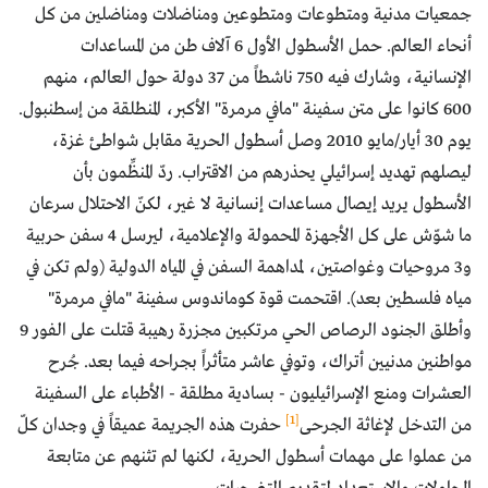
جمعيات مدنية ومتطوعات ومتطوعين ومناضلات ومناضلين من كل
أنحاء العالم. حمل الأسطول الأول 6 آلاف طن من المساعدات
الإنسانية، وشارك فيه 750 ناشطاً من 37 دولة حول العالم، منهم
600 كانوا على متن سفينة "مافي مرمرة" الأكبر، المنطلقة من إسطنبول.
يوم 30 أيار/مايو 2010 وصل أسطول الحرية مقابل شواطئ غزة،
ليصلهم تهديد إسرائيلي يحذرهم من الاقتراب. ردّ المنظِّمون بأن
الأسطول يريد إيصال مساعدات إنسانية لا غير، لكنّ الاحتلال سرعان
ما شوّش على كل الأجهزة المحمولة والإعلامية، ليرسل 4 سفن حربية
و3 مروحيات وغواصتين، لمداهمة السفن في المياه الدولية (ولم تكن في
مياه فلسطين بعد). اقتحمت قوة كوماندوس سفينة "مافي مرمرة"
وأطلق الجنود الرصاص الحي مرتكبين مجزرة رهيبة قتلت على الفور 9
مواطنين مدنيين أتراك، وتوفي عاشر متأثراً بجراحه فيما بعد. جُرح
العشرات ومنع الإسرائيليون - بسادية مطلقة - الأطباء على السفينة
[1]
من التدخل لإغاثة الجرحى
حفرت هذه الجريمة عميقاً في وجدان كلّ
من عملوا على مهمات أسطول الحرية، لكنها لم تثنهم عن متابعة