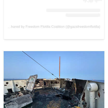
A post shared by Freedom Flotilla Coalition (@gazafreedomflotilla)