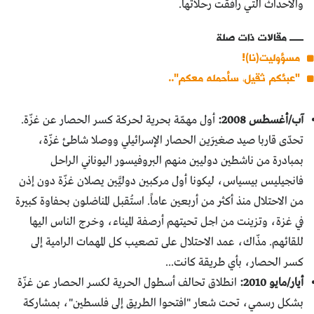
والأحداث التي رافقت رحلاتها.
مقالات ذات صلة
مسؤوليت(نا)!
"عبئكم ثقيل، سأحمله معكم"..
آب/أغسطس 2008:
أول مهمّة بحرية لحركة كسر الحصار عن غزّة.
تحدّى قاربا صيد صغيرَين الحصار الإسرائيلي ووصلا شاطئ غزّة،
بمبادرة من ناشطين دوليين منهم البروفيسور اليوناني الراحل
فانجيليس بيسياس، ليكونا أول مركبين دوليَّين يصلان غزّة دون إذن
من الاحتلال منذ أكثر من أربعين عاماً. استُقبل المناضلون بحفاوة كبيرة
في غزة، وتزينت من اجل تحيتهم أرصفة الميناء، وخرج الناس اليها
للقائهم. مذّاك، عمد الاحتلال على تصعيب كل المهمات الرامية إلى
كسر الحصار، بأي طريقة كانت...
أيار/مايو 2010:
انطلاق تحالف أسطول الحرية لكسر الحصار عن غزّة
بشكل رسمي، تحت شعار "افتحوا الطريق إلى فلسطين"، بمشاركة