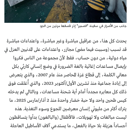
جانب من الأضرار في سفينة "الضمير" إثر قصفها مرتين من الجو.
يحدث كل هذا، من عراقيل مباشرة وغير مباشرة، واعتداءات مباشرة
قد تسبب (وسببت فيما مضى) مجازر، واعتداءات على المدنيين العزل في
مياه دولية، من دون حساب، فقط لأنّ مجموعة من الناس فكروا
بإيصال مساعدات إغاثية بالغة الضرورة في وضع إنساني كارثي بكل
معاني الكلمة، إلى قطاع غزة المحاصر منذ عام 2007، والذي يتعرض
إلى إبادة جماعية منذ تشرين الأول/أكتوبر 2023، والذي أُغلقت فوق
ذلك كل معابره مجدداً أمام أية شحنة مساعدات، وبالتالي لم يدخله
كيس طحين واحد ولا حبة خضار واحدة منذ 2 آذار/مارس 2025، ما
يترك أكثر من مليونَي إنسان معرضين للجوع وسوء التغذية. هذه
ليست مبالغات ولا تهويلات، فالأطفال (والبالغون) بدأوا يتساقطون
أجساداً هزيلة بلا حياة بالفعل، ما يستدعي آلاف الأساطيل العاجلة