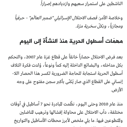
الناشطين على استمرار سعيهم وازديادهم إصراراً.
وخلاصة الأمر
: قصف الاحتلال الإسرائيلي "ضمير العالَم" – حرفياً
ومجازياً، وبكلّ سخرية مرّة.
مهمّات أسطول الحرية منذ النشأة إلى اليوم
بعد فرض الاحتلال حصاراً خانقاً على قطاع غزة عام 2007، والتحكم
بكل مداخله، والبضائع الداخلة إليه كماً ونوعاً، وُلدت فكرة ائتلاف
أسطول الحرية استجابة للحاجة الضرورية لكسر هذا الحصار اللا-
إنساني على القطاع الذي صار يُكنّى بأكبر سجن مفتوح على وجه
الأرض.
منذ عام 2010 وحتى اليوم، نظّمت المبادرة نحو 7 أساطيل في أوقات
مختلفة، دأب الاحتلال على محاولة إفشالها وترهيب المناضلين
والمتطوعين فيها. ما يلي ملخص لأبرز محطات الأساطيل والتواريخ