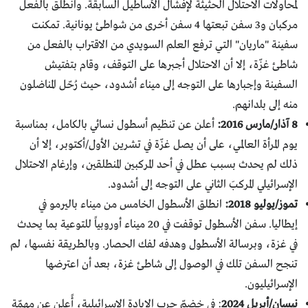
لمحاولات الاحتلال الحثيثة لإفشال الأساطيل السابقة. وانطلق بالفعل
مركبان و3 سفن تبعتها 4 سفن أخرى من شواطئ يونانية. تمكنت
سفينة "ماريان" التي ترفع العلم السويدي من الاقتراب بالفعل من
شاطئ غزّة، إلا أن الاحتلال أجبرها على التوقف، وقام بتفتيش
السفينة وإجبارها على التوجه إلى ميناء أشدود، حيث رُحّل المناضلون
منه إلى بلدانهم.
8 آذار/مارس 2016:
أعلن عن تنظيم أسطول نسائي بالكامل، بمناسبة
يوم المرأة العالمي، على أن يصل غزّة في تشرين الأول/أكتوبر، إلا أن
ذلك لم يحدث بسبب عطل في أحد المركبين المنطلقين، وإرغام الاحتلال
الإسرائيلي المركبَ الثاني على التوجه إلى أشدود.
تموز/يوليو 2018:
انطلق الأسطول الخامس من ميناء باليرمو في
إيطاليا. سفن الأسطول توقفت في 20 ميناء أوروبياً للتوعية بما يحدث
في غزة، وبرسالة الأسطول وهدفه لفك الحصار. وبالطريقة نفسها، لم
تنجح السفن تلك في الوصول إلى شاطئ غزة، بعد أن اعترضها
الإسرائيليون.
نيسان/أبريل 2024
: في خضمّ حرب الإبادة الإسرائيلية، أًعلِن عن مهمّة