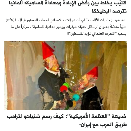
كتيّب يخلط بين رفض الإبادة ومعاداة السامية: ألمانيا
تترصد البطيخة!
بعد تقرير المخابرات الألمانية بأيام، أصدر المكتب الاتحادي لحماية الدستور في ألمانيا (BfV)
كتيّباً مفصّلاً بعنوان "رسائل خفيّة: شيفرات ورموز معادية للسامية"، مُرَكّزاً على ما
يسميه "التطرف العلماني المؤيد لفلسطين"!!
خديعة "العظمة الأمريكية": كيف رسم نتنياهو لترامب
طريق الحرب مع إيران؟