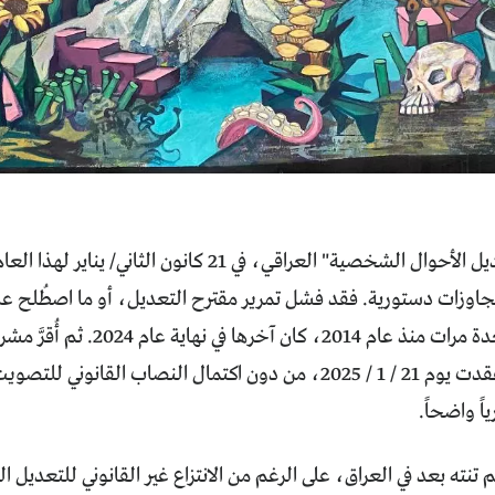
مُرِّر "قانون تعديل الأحوال الشخصية" العراقي، في 21 
اوزات دستورية. فقد فشل تمرير مقترح التعديل، أو ما اصطُلح على
الجعفري"، لعدة مرات منذ عام 014
البرلمان، التي عُقدت يوم 21 / 1 / 2025، من دون اكتمال النصاب الق
ياً واضحاً.
 تنته بعد في العراق، على الرغم من الانتزاع غير القانوني للتعديل ال