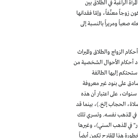
إلى الأب، لتصبح المرأة الراغبة في الطلاق بين
زوجاً معنِّفاً، وإمّا فقدانها
صعباً ومريراً بالنسبة إلى
كام الزواج والطلاق والميراث
بنود أحكام الأحوال الشخصية من
ستحتكم إليها الطائفة
س النواب صادق على بنود غير معروفة
أصلاً. فتدور النقاشات مثلاً حول أن "المذهب الجعفري" يحلل زواج الفتاة في سن 9 سنوات، على اعتبار أن هذه
لاة، الحجاب إلخ.)، بينما قد
ة في المذهب نفسه. وتسري تلك
ار" في المذهب السني)، وغيرها
طورة هذا المقترح تكمن أيضاً