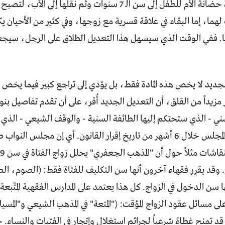
على تقليل فترة حضانة الأم للطفل إلى سن الـ 7 سنوات وثم نقلها 
لهما، إما البقاء في علاقة قسرية مع زوجها، وفي كثير من الأحيان يكون 
. ففي الوقت الذي سيسهل هذا التعديل الطلاق على الرجل، سيجعله 
جديد لا يخص هذه المادة فقط، بل يؤدي إلى تراجع كبير فيما يخص أح
ير مزيداً من القلق، أن التعديل الجديد أُقر، على أن تقدم تفاصيل 
ي - الذي ستحتكم إليها الطائفة السنية - والوقف الشيعي - الذي 
الشيعية - إلى المجلس خلال 6 أشهر من تاريخ إقرار القانون. أي إن مجل
وقد يقرر فقهاء آخرون أنها سن التكليف للفتاة فقط: (الصوم، الص
ا سن الدخول في الزواج. كل هذا يعتمد على المدارس الفقهية المتّبع
على مسائل عقود الزواج المؤقت: ("المتعة" في المذهب الشيعي و"المسي
 قد تمنح غطاءً شرعياً لجرائم استغلال وإتجار في الفتيات والنساء. خ