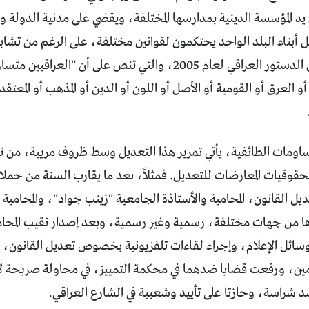
ن يد المؤسسة الدينية بمدارسها المختلفة، ويقضي على مدنية الدولة وا
 أبناء البلد الواحد يحتكمون لقوانين مختلفة، على الرغم من تشاب
مع المادة 14 من الدستور العراقي لعام 2005، والتي تنص على أن
العرق أو القومية أو الأصل أو اللون أو الدين أو المذهب أو المعتقد
مساومات الطائفية، يأتي تمرير هذا التعديل وسط ظروف مريبة، من 
قوقيات المعارضات للتعديل. فمثلاً، بعد ما يقارب السنة من حمل
ديل القانون، المحامية والأستاذة الجامعية "زينب جواد"، والمحامية 
ها من جهات مختلفة، رسمية وغير رسمية، وبعد إصدار نقيب المحامي
سائل الإعلام، وإجراء لقاءات تلفزيونية بخصوص تعديل القانون، ر
مين، ورفعت قضايا ضدهما في محكمة التمييز، في محاولة صريحة لإس
شد شراسة، وحازتا على تأييد وشعبية في الشارع العراقي.