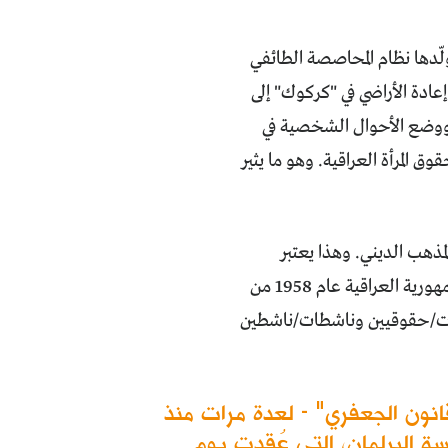
ّدها نظام المحاصصة الطائفي
ون إعادة الأراضي في "كركوك" إلى
ووضع الأحوال الشخصية في
 المرأة العراقية. وهو ما يثير
مذهب الديني. وهذا يعتبر
تراجعاً حقوقياً كبيراً للمكتسبات التي حصلت عليها المرأة العراقية منذ تأسيس الجمهورية العراقية عام 1958 من
لف 188" المشكّل من قبل حقوقيات/حقوقيين وناشطات/ناشطين
نون الجعفري" - لعدة مرات منذ
هذه المرة في جلسة البرلمان، التي عُقدت يوم