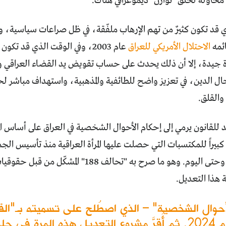
 محاولة لخلق "توازن" ديموغرافي هناك.
 قد تكون كثيرٌ من تهم الإرهاب ملفّقة، في ظل صراعات سياسية، ول
ئمه
الاحتلال الأمريكي للعراق
عام 2003، وفي الوقت الذي قد تك
جيدة، إلا أن ذلك يحدث على حساب تقويض يد القضاء العراقي 
جال الدين، في تعزيز واضح للطائفية والمذهبية، واستهداف مباشر لحقوق
 والقلق.
 للقانون يرمي إلى إحكام الأحوال الشخصية في العراق على أساس ال
القرن الفائت، وحتى اليوم. وهو ما صرح به "تحا
 هذا التعديل.
وال الشخصية" – الذي اصطُلح على تسميته بـ"القا
عام 2014، كان آخرها في نهاية عام 2024. ثم أُقرَّ مشروع التعديل 