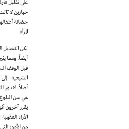
خيارين لا ثالث 
حضانة أطفالها
المرأة.
لكن التعديل ال
أيضاً. ومما يث
قبل الوقف السن
هي سن البلوغ. 
يقرر آخرون أنه
الآراء الفقهية 
من الأمور التي