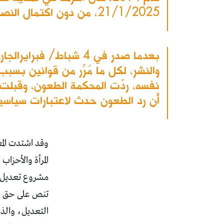
21/1/2025، من دون اكتمال النصاب القانوني للتصويت عليه، وهو ما يُعدّ خرقاً قانونياً ودستورياً واضحاً.
بعدما صدر في 4 شباط/
نفسه، ردّت المحكمة الطعون، وقبلت 
أن رد الطعون حدث لاعتبارات سياسي
وقد اشتدت المع
تنص على حق ال
التعديل، والذي 