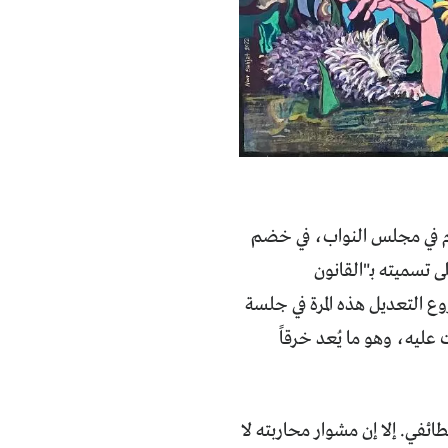
كانون الثاني/ يناير لهذا العام في مجلس النواب، في خضم
 تسميته بـ"القانون
2، كان آخرها في نهاية عام 2024. ثم أُقرَّ مشروع التعديل هذه المرة في جلسة
انوني للتصويت عليه، وهو ما يُعد خرقاً
طائفي. إلا إن مشوار محاربته لا