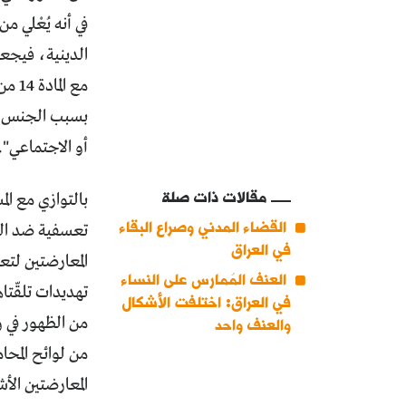
في أنه يُعْلي م
الدينية، فيجعل
بسبب الجنس أو 
أو الاجتماعي".
مقالات ذات صلة
بالتوازي مع ال
القضاء المدني وصراع البقاء
تعسفية ضد الح
في العراق
المعارضتين لتع
العنف المُمارس على النساء
تهديدات تلقّتا
في العراق: اختلفت الأشكال
من الظهور في و
والعنف واحد
من لوائح المحا
المعارضتين الأ