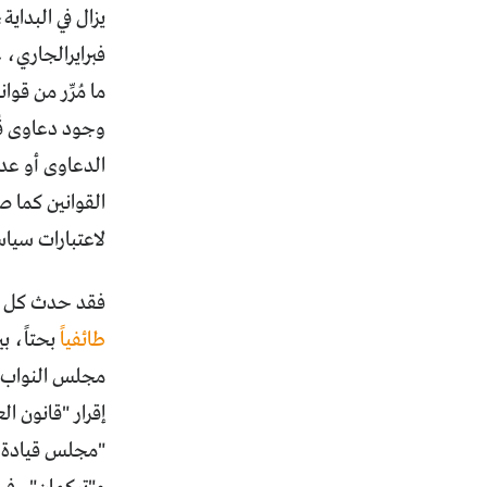
فبرايرالجاري، 
ما مُرِّر من ق
وجود دعاوى قُد
القوانين كما 
لاعتبارات سياس
فقد حدث كل هذ
طائفياً
بحتاً، ب
مجلس النواب ا
إقرار "قانون ال
"مجلس قيادة ال