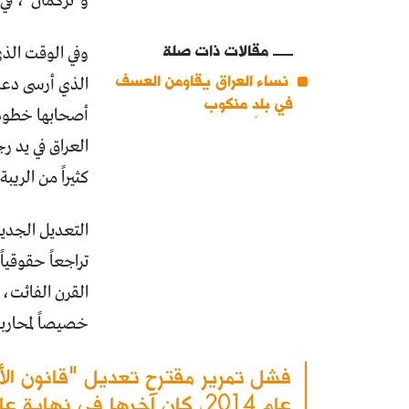
و"تركمان"، في
مقالات ذات صلة
وفي الوقت الذي
نساء العراق يقاومن العسف
الذي أرسى دعا
في بلدٍ منكوب
أصحابها خطوة 
العراق في يد ر
كثيراً من الريبة
التعديل الجديد
خصيصاً لمحاربة
فشل تمرير مقترح تعديل "قانون الأح