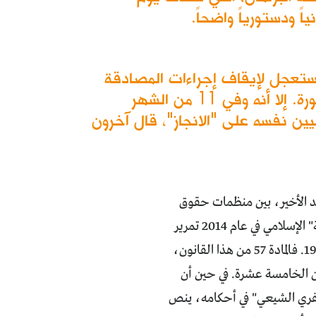
، أمر مستعجل لإيقاف إجراءات المصادقة
والنشر، لكل ما مُرِّر من قوانين بسبب وجود دعاوى بعدم دستورية الجلسة النيابية المذكورة. إلا أنه وفي 11 من الشهر
ين نفسه على "الانجاز"، قال آخرون
قد الأخير، بين منظمات حقوق
المرأة والأحزاب الحاكمة. وحدث هذا خاصة، بعد أن بدأت محاولات "حزب الفضيلة" الإسلامي في عام 2014 تمرير
مشروع تعديل المادة 57 من "قانون الأحوال الشخصية" العراقي رقم 188 لسنة 1959. فالمادة 57 من هذا القانون،
ن الخامسة عشرة. في حين أن
عفري الشيعي" في أحكامه، ينص