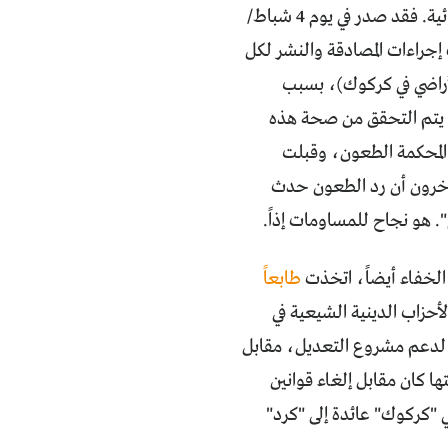
يزال في البداية، سواء من قبل منظمات المرأة أو المنظمات الحقوقية والجهات القضائية. فقد صدر في يوم 4 شباط/
 إجراءات المصادقة والنشر لكل
الأراضي في كركوك)، بسبب
أن يتم التحقق من صحة هذه
وفي 11 من الشهر نفسه، ردّت المحكمة الطعون، وقبلت
 آخرون أن رد الطعون حدث
". هو نجاح للمساومات إذاً.
الخفاء أيضاً، اتخذت
طابعاً
أحزاب الدينية الشيعية في
ا لدعم مشروع التعديل، مقابل
ها كان مقابل إلغاء قوانين
 "كركوك" عائدة إلى "كرد"