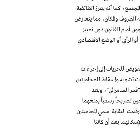
لمجتمع، كما أنه يعزز الطائفية
ه الظروف والمكان، مما يتعارض
 "العراقيين متساوون أمام القانون دون تمييز
 أو الرأي أو الوضع الاقتصادي
تقويض للحريات إلى إجراءات
ات تشويه وإسقاط للمحاميتين
"قمر السامرائي"، وبعد
ن تصريحاً رسمياً يمنعهما
فعت النقابة اسمي المحاميتين
كاتهما بعد أن كانتا