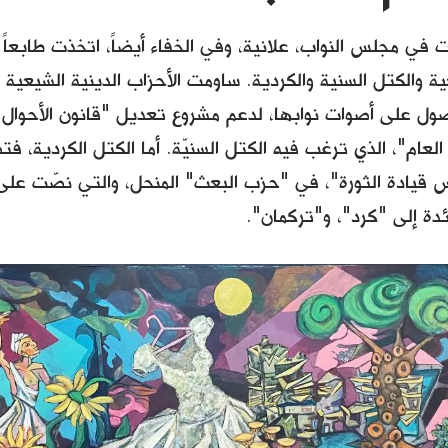
ي مجلس النواب، علانية، وفي الخفاء أيضاً، اتخذت طابعاً ط
ة والكتل السنية والكردية. ساومت الأحزاب الدينية الشيعية ك
صول على أصوات نوابها، لدعم مشروع تعديل "قانون الأحوال 
العام"، الذي ترغب فيه الكتل السنيّة. أما الكتل الكردية، ف
 قيادة الثورة"، في "حزب البعث" المنحل، والتي نصّت على
ة إلى "كرد"، و"تركمان".