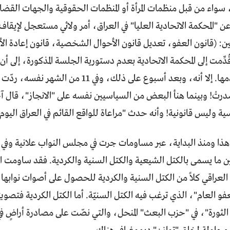
عن "المحكمة الاتحادية العليا" في العراق، أمر ولائي مستعجل لإيقاف
وانين: (قانون العفو، تعديل قانون الأحوال الشخصية، قانون إعادة 
ِّمت إلى المحكمة الاتحادية بعدم دستورية الجلسة المذكورة، إلى 
الدعاوى أو عدمها. إلا أنه، وبعد أسبوع على ذلك، 
صدرتْ! وبينما هنأ البعض من السياسيين نفسه على "الانجاز"، قال
ية وليس قانونية! وأنه حدث "مراعاة للواقع القائم في العراق اليوم
ا ومنذ البداية، عبر مساومات جرت في مجلس النواب علانية وفي 
ين ما يسمى بالكتل الشيعية والكتل السنية والكردية. فقد ساومت ال
لعراقي كلاً من الكتل السنية والكردية للحصول على أصوات نوابه
عفو العام"، الذي ترغب فيه الكتل السنيّة. أما الكتل الكردية فتصويت
ثورة"، في "حزب البعث" المنحل، والتي نصّت على مصادرة أراضٍ في