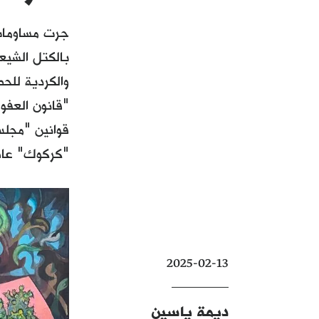
جرت مساومات ف
بالكتل الشيعي
والكردية للح
"قانون العفو 
قوانين "مجلس
"كركوك" عائد
2025-02-13
ديمة ياسين