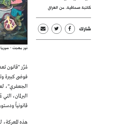
كاتبة صحافية، من العراق
شارك
نور بهجت - سوريا
فوضى كبيرة وتج
قانونياً ودستور
هذه المعركة، لم