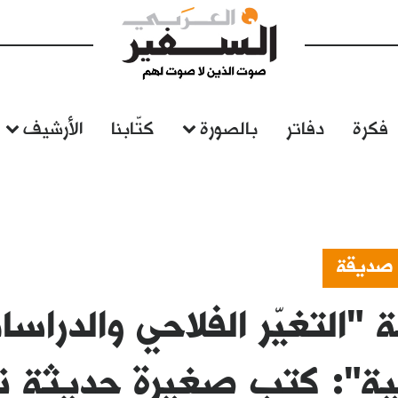
فكرة
دفاتر
بالصورة
كتّابنا
الأرشيف
 صديقة
"التغيّر الفلاحي والدراسا
حية": كتب صغيرة حديثة ت