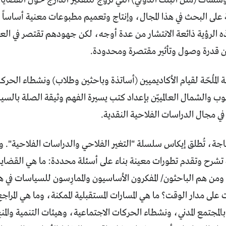
 على البحث في هذا المجال، وإنتاج وتعميم مطبوعات معنية أساساً 
ه الرؤية ذائعة الانتشار من عدة أوجه، لكن جهودهم تقتصر في العادة
من قدرة وصول وتأثير مقتصرة ومحدودة.
جة المُلحّة لقيام الأكاديميين (أساتذة وباحثين وطلاب) ونشطاء الحر
نوب والشمال العالمييّن بإعداد كتب يسيرة الفهم وثيقة الصلة بال
 في مجال الدراسات الفلاحية النقدية.
اجة، تُطلق إيكاس سلسلة "التغير الفلاحي والدراسات الفلاحية". 
تشرح وتقدم تطورات معينة بناء على أسئلة محددة: ما هي القضايا و
 ومن هم الباحثون/ المفكرون الأساسيون والممارِسون للسياسات في 
على مدار الوقت؟ ما هي المسارات المستقبلية الممكنة، وما هي المراجع 
 بالمجتمع المدني، ونشطاء الحركات الاجتماعية، وهيئات التنمية والم