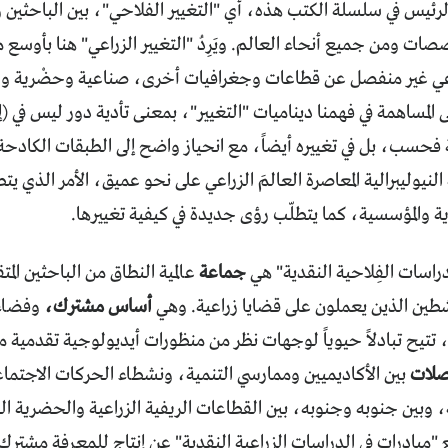
لرئيس في سلسلة الكتب هذه، أي "التغيير الفلاحي"، بين الباحثين 
ات ومن جميع أنحاء العالم. ويَرِدُ "التغيير الزراعي" هنا بأوسع م
عي غير منفصل عن قطاعات وجغرافيات أخرى، صناعية وحضْرية وسوا
ى المساهمة في فهمنا ديناميات "التغيير"، بمعنى تأدية دور ليس في (إ
فحسب، بل في تغييره أيضاً، مع انحياز واضح إلى الطبقات الكادحة، 
 النيوليبرالية المعاصرة العالمَ الزراعي على نحو عميق، الأمر الذي ي
ة والمؤسسية، كما يتطلّب رؤى جديدة في كيفية تغييرها.
دراسات الفِلاحية النقدية" هي
جماعة
عالمية النطاق من الباحثين المت
شطين الذين يعملون على قضايا زراعية. وهي
أساس مشترك،
وفضاء
 تتيح تبادلاً حيوياً لوجهات نظر من منظورات أيديولوجية تقدمية م
صلات
بين الأكاديميين وممارسي التنمية، ونشطاء الحركات الاجتماعي
 وبين جنوبه وجنوبه، بين القطاعات الريفية الزراعية والحضرية الص
ع "مبادرات في الدراسات الزراعية النقدية" عن إنتاج للمعرفة مشترك