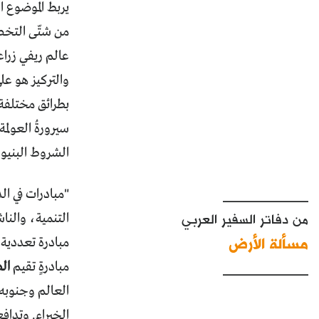
يربط الموضوع ا
من شتّى التخصص
عالم ريفي زرا
والتركيز هو عل
بطرائق مختلفة 
سيرورةُ العولمة
الشروط البنيوي
____________
"مبادرات في ال
من دفاتر السفير العربي
التنمية، والنا
مسألة الأرض
مبادرة تعددية،
____________
مبادرةٍ تقيم
ال
العالم وجنوبه،
الخبراء. وتداف