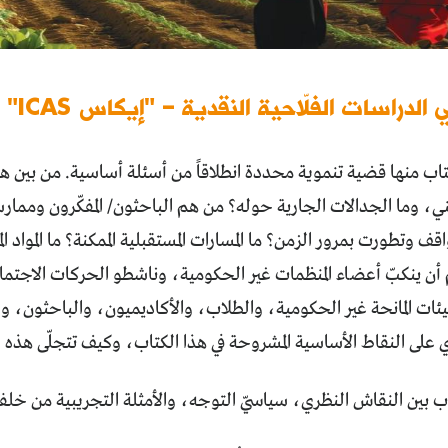
الدراسات الفلّاحية النقدية – "إيكاس ICAS"
اب منها قضية تنموية محددة انطلاقاً من أسئلة أساسية. من بين هذه 
عني، وما الجدالات الجارية حوله؟ من هم الباحثون/ المفكّرون ومم
ف وتطورت بمرور الزمن؟ ما المسارات المستقبلية الممكنة؟ ما المواد ا
أن ينكبّ أعضاء المنظمات غير الحكومية، وناشطو الحركات الاجتماعي
ئات المانحة غير الحكومية، والطلاب، والأكاديميون، والباحثون، و
ي على النقاط الأساسية المشروحة في هذا الكتاب، وكيف تتجلّى هذه ا
 بين النقاش النظري، سياسيّ التوجه، والأمثلة التجريبية من خلف