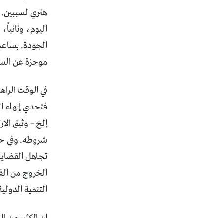
هنري لسببين. أ
اليوم، وثانياً
الجودة. يساعد 
موجزة عن السل
في الوقت الراهن
فتحدي إنهاء ال
إلخ – وثيق الا
شروطه. وفي حين 
تجاهل القضايا
الخروج من الف
التنمية الدولي
إن الكثير من ا