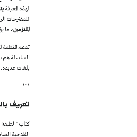
لهذه المعرفة
يت
للمقترحات الر
الملتزمين،
ما يؤ
السلسلة هم سات
بلغات عديدة. أما 
***
تعريف بالك
كتاب "الطبقة و