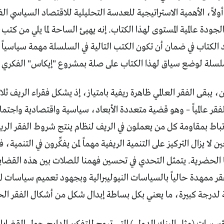
ولاً، الأهمية الاستراتيجية للعدسة التحليلية للاقتصاد السياسي ال
، الجودة عالمية المستوى لهذا الكتاب. إنه يهيئ الساحة لما يلي من
الكتاب في ضمان أن تكون الكتب التالية في السلسلة مهمة سياسياً ود
سلة لوضع سياق لهذا الكتاب على صلة بمشروع "إيكاس" الفكري 
، يبقى الفقر العالمي ظاهرة ريفية بامتياز، إذ يشكل فقراء الريف ثلاثة
فقر عالمياً – وهو قضية متعددة الأبعاد، سياسية واقتصادية واجتما
رتباط بمقاومة كل من يعملون في الريف لنظام ينتج شروط الفقر الريف
لا يزال التركيز على التنمية الريفية مهماً لمن يفكِّرون في التنمية، ف
 الحضرية. يتمثل التحدي في تحسين فهمنا للصلات بين هذه القضايا
قر ممهدة حالياً بالسياسات النيوليبرالية وبجهود تعميم سياسات 
ة لدرجة كبيرة، ما يعني بكل بساطة إبدال شكل من أشكال الفقر الح
لمؤسسات (مثل البنك الدولي) التي تروج للتفكير الدارج حول القضايا 