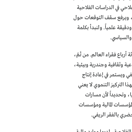
فلاحي في الدراسات الفلاحية
 كتب، ويرفع سقف التوقعات حول
قيقة علمياً. ولنبدأ بكلمة
والسياسي.
 أرباع فقراء العالم. من ثَمّ،
عية وثقافية وجندرية وبيئية،
ي ويستمر في إعادة إنتاج
هذا التركيز التنموي لا يعني
، وتحديداً لأن مسارات
المؤسسات المالية ومؤسسات
ضري بالفقر الريفي.
الفلاحية، لديها موارد مالية