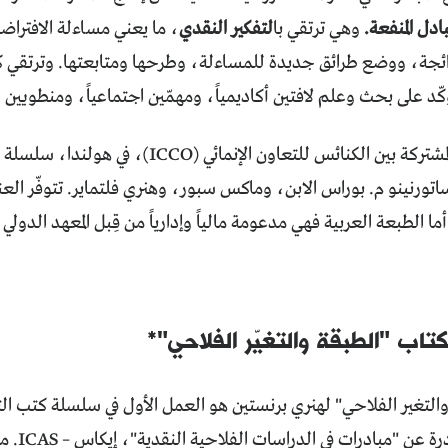
بادل المنفعة.
وهي ترتقي بـا
لتفكير النقدي
، ما يعني مساءلة الافتراض
ائجة، ووضع طرائق جديدة للمساءلة، وطرحها ومتابعتها. وترتقي ك
كّد على بحث وعلم لافتين أكاديمياً، ومهمّين اجتماعياً، ومنطويين 
تدعم المنظمة المشتركة بين الكنائس للتعاون الإنما
ورنينو م. بوراس الابن، وماكس سبور، وهنري فلتماير. تتوفّر العن
الطبعة العربية فهي مدعومة مالياً وإدارياً من قِبل المعهد الدولي (TNI)، هولندا
تاب "الطبقة والتغيّر الفلاحي"*
التغير الفلاحي" لهنري برنستين هو العمل الأول في سلسلة كتب ال
الفلاحية 