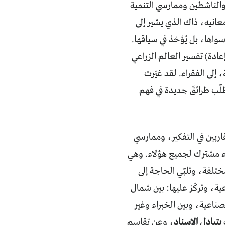
والناشطين وممارسي التنمية
عانيه، ذاك الذي يشير إلى
ها، بل يُؤخذ في سياقها.
عادة) تفسير العالم الزراعي
إلى الفقراء. لقد غيّرت
تطلّب طرائقَ جديدة في فهم
قاربين في التفكير، وممارسي
 مشترك لجميع هؤلاء. وهي
ختلفة، وتلبّي الحاجة إلى
ة، وتركّز عليها: بين شمال
ناعية، وبين الخبراء وغير
يتبادل الإسناد
، وعن تقاسم