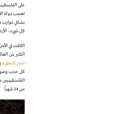
على الفلسطيني
تعجب دولة الاح
بشكلٍ موارب ما
كل شيء، الأرض
اللافت في الأمر
الكثير من العائل
منذر إسحق
، ر
كل حدب وصوب، 
الفلسطينيين من
من 14 شهراً.