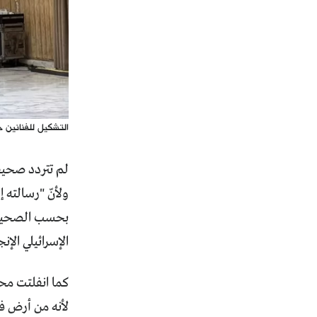
التشكيل للفنانين 
لم تتردد صحيفة
ولأنّ "رسالته 
بحسب الصحيفة "
الإسرائيلي الإن
كما انفلتت مح
لأنه من أرض فل