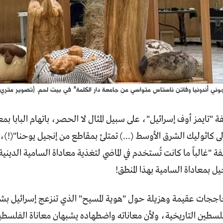
جوني أندونيا وفاتن ناستاس متواسي من جامعة دار الكلمة" في بيت لحم. (تصوير متري 
 "تايمز أوف إسرائيل"، على سبيل المثال لا الحصر، باتهام البابا بمع
إلى كاثوليك الشرق الأوسط (...) تمتلئ بمقاطع من إنجيل يوحنا"(!)، 
غالباً ما كانت تُستخدم في الماضي لتغذية معاداة السامية الدينية"
جيل بمعاداة السامية بهذا المنطق!
اججات عقيمة وهزيلة حول "هوية المسيح" الذي تنزعج إسرائيل ب
سطين التاريخية، ولأن معاناته واضطهاده يشبهان معاناة الفلسطينيين