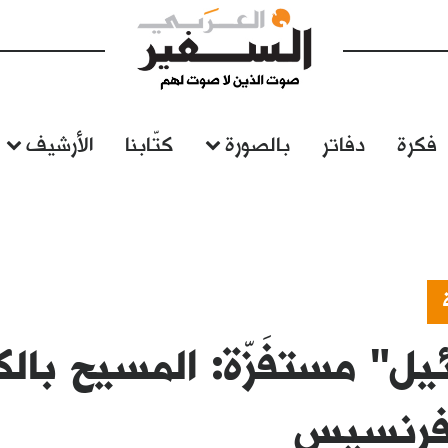
فكرة
دفاتر
بالصورة
كتّابنا
الأرشيف
يل" مستفَزّة: المسيح بالك
 فرنسيس