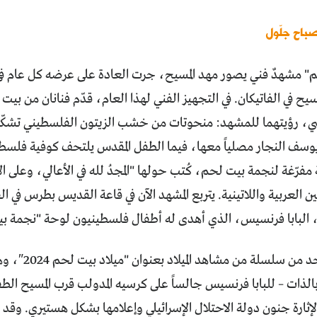
صباح جلّول
م" مشهدٌ فني يصور مهد المسيح، جرت العادة على عرضه كل عام في
سيح في الفاتيكان. في التجهيز الفني لهذا العام، قدّم فنانان من بي
، رؤيتهما للمشهد: منحوتات من خشب الزيتون الفلسطيني تشكّل ا
يوسف النجار مصلياً معها، فيما الطفل المقدس يلتحف كوفية فلسطي
مفرّغة لنجمة بيت لحم، كُتب حولها "المجدُ لله في الأعالي، وعلى 
تين العربية واللاتينية. يتربع المشهد الآن في قاعة القديس بطرس في 
، البابا فرنسيس، الذي أهدى له أطفال فلسطينيون لوحة "نجمة ب
التجهيز هو واح
 بالذات – للبابا فرنسيس جالساً على كرسيه المدولب قرب المسيح الطف
ً لإثارة جنون دولة الاحتلال الإسرائيلي وإعلامها بشكل هستيري. وقد