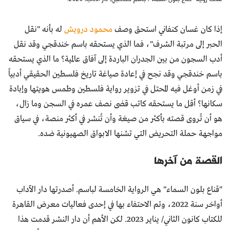
إذا كان غسان كنفاني استحق وصف
محمود درويش
له بأنه "نقل
الحبر إلى مرتبة الشرف"، فما الذي يستحقه باسم خندقجي وقد نقل
أدب السجون من بين الجدران الباردة إلى آفاق عالمية؟ ما الذي يستحقه
باسم خندقجي وقد نجح في إعادة صياغة تاريخ فلسطين الحقيقي أدبياً
في زمن أوغل فيه المحتل في تزوير رواية فلسطين وطمس هويتها وإبادة
سكانها؟ أقل ما يستحقه كاتب قضى نصف عمره في السجن وما زال،
هو أن تُروى قصته بأكثر من صيغة وأن تُنشر في أكثر منصة، في سياق
مواجهة حملة التحريض التي تشنها الابواق الصهيونية ضده.
القصة من آخرها
"قناع بلون السماء" هي الرواية الخامسة لباسم. أصدرتها دار الآداب
أواخر سنة 2022، وتم الاحتفاء بها في إحدى فعاليات معرض القاهرة
للكتاب كانون الثاني/ يناير 2023. لكن الأهم أن دار النشر قدمت هذا