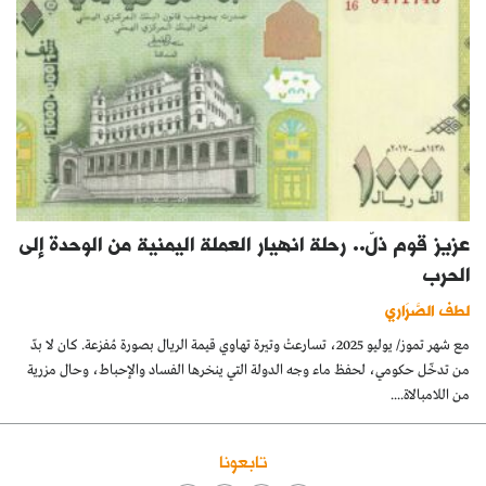
عزيز قوم ذلّ.. رحلة انهيار العملة اليمنية من الوحدة إلى
الحرب
لطف الصَّرَاري
مع شهر تموز/ يوليو 2025، تسارعتْ وتيرة تهاوي قيمة الريال بصورة مُفزعة. كان لا بدّ
من تدخّل حكومي، لحفظ ماء وجه الدولة التي ينخرها الفساد والإحباط، وحال مزرية
من اللامبالاة....
تابعونا