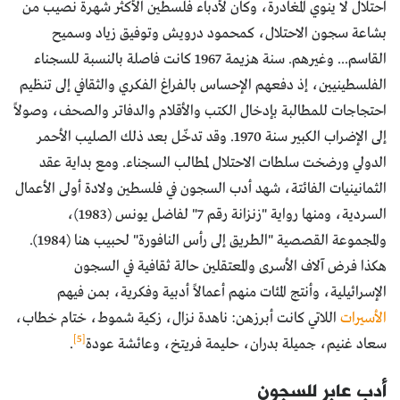
احتلال لا ينوي المغادرة، وكان لأدباء فلسطين الأكثر شهرة نصيب من
بشاعة سجون الاحتلال، كمحمود درويش وتوفيق زياد وسميح
القاسم... وغيرهم. سنة هزيمة 1967 كانت فاصلة بالنسبة للسجناء
الفلسطينيين، إذ دفعهم الإحساس بالفراغ الفكري والثقافي إلى تنظيم
احتجاجات للمطالبة بإدخال الكتب والأقلام والدفاتر والصحف، وصولاً
إلى الإضراب الكبير سنة 1970. وقد تدخّل بعد ذلك الصليب الأحمر
الدولي ورضخت سلطات الاحتلال لمطالب السجناء. ومع بداية عقد
الثمانينيات الفائتة، شهد أدب السجون في فلسطين ولادة أولى الأعمال
السردية، ومنها رواية "زنزانة رقم 7" لفاضل يونس (1983)،
والمجموعة القصصية "الطريق إلى رأس النافورة" لحبيب هنا (1984).
هكذا فرض آلاف الأسرى والمعتقلين حالة ثقافية في السجون
الإسرائيلية، وأنتج المئات منهم أعمالاً أدبية وفكرية، بمن فيهم
الأسيرات
اللاتي كانت أبرزهن: ناهدة نزال، زكية شموط، ختام خطاب،
[5]
سعاد غنيم، جميلة بدران، حليمة فريتخ، وعائشة عودة
.
أدب عابر للسجون