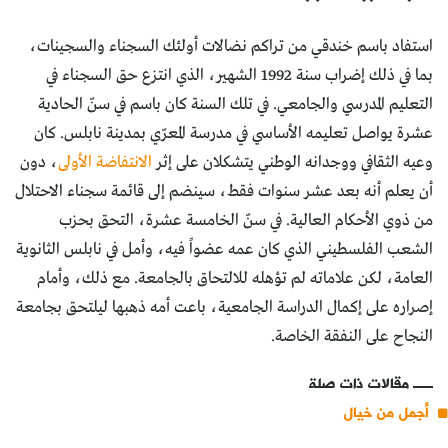
استفاد باسم خندقي من تراكم نضالات أولئك السجناء والسجينات،
بما في ذلك إضراب سنة 1992 الشهير، الذي انتزع حق السجناء في
التعليم المدرسي والجامعي. في تلك السنة كان باسم في سنّ الحادية
عشرة يواصل تعليمه الأساسي في مدرسة المعرّي بمدينة نابلس. كان
وعيه الثقافي ووجدانه الوطني يتشكلان على إثر
الانتفاضة الأولى
، دون
أن يعلم أنه بعد عشر سنوات فقط، سينضم إلى قائمة سجناء الاحتلال
من ذوي الأحكام العالية. في سنّ الخامسة عشرة، التحق بحزب
الشعب الفلسطيني الذي كان عمه عضواً فيه، وأمل في نابلس الثانوية
العامة، لكن علاماته لم تؤهله للالتحاق بالجامعة. مع ذلك، وأمام
إصراره على إكمال الدراسة الجامعية، باعت أمه ذهبها ليلتحق بجامعة
النجاح على النفقة الخاصة.
مقالات ذات صلة
أجمل من خيال