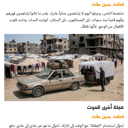
المقداد جميل مقداد
شاهدها الناس، وعرفوا أنهم لا يُشاهدون جنازةً عابرة، بقدر ما كانوا يُشاهِدون قهرهم
وألمهم المخبأ منذ سنوات. بكى الصحافيون، بكى السكان، انهارت النساء، وذابت قلوب
الأطفال من الوجع. كأنّها طاقةٌ...
عجلة أخرى للموت
المقداد جميل مقداد
تَحوَّل استخدام "العِقلاة" مع الوقت إلى كارثة، تَحوَّل ما هو غير عادي إلى عادي. دفع