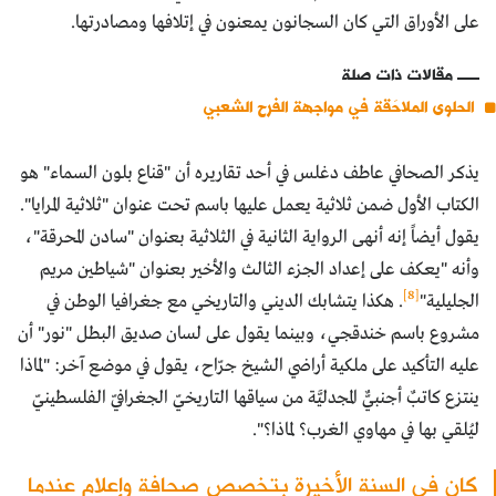
على الأوراق التي كان السجانون يمعنون في إتلافها ومصادرتها.
مقالات ذات صلة
الحلوى الملاحَقة في مواجهة الفرح الشعبي
يذكر الصحافي عاطف دغلس في أحد تقاريره أن "قناع بلون السماء" هو
الكتاب الأول ضمن ثلاثية يعمل عليها باسم تحت عنوان "ثلاثية المرايا".
يقول أيضاً إنه أنهى الرواية الثانية في الثلاثية بعنوان "سادن المحرقة"،
وأنه "يعكف على إعداد الجزء الثالث والأخير بعنوان "شياطين مريم
[8]
الجليلية"
. هكذا يتشابك الديني والتاريخي مع جغرافيا الوطن في
مشروع باسم خندقجي، وبينما يقول على لسان صديق البطل "نور" أن
عليه التأكيد على ملكية أراضي الشيخ جرّاح، يقول في موضع آخر: "لماذا
ينتزع كاتبٌ أجنبيٌّ المجدليَّة من سياقها التاريخيّ الجغرافيّ الفلسطينيّ
ليُلقي بها في مهاوي الغرب؟ لماذا؟".
كان في السنة الأخيرة بتخصص صحافة وإعلام عندما