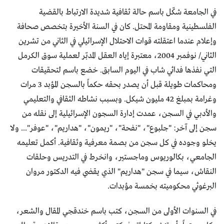
في الجامعة شكّل باسم حالة ثقافية شديدة الارتباط بالقضية
الفلسطينية ومقاومة المحتل. كان في السنة الأخيرة بتخصص صحافة
وإعلام عندما اعتقلته قوات الاحتلال الإسرائيلي في الثاني من تشرين
الثاني/ نوفمبر 2004، معتبرة إياه العقل المدبّر لعملية سوق الكرمل
التي نفذها فدائي شاب في اليوم السابق. خضع باسم لتحقيقات
ومحاكمات طويلة قبل أن يصدر بحقه حكماً بالسجن المؤبد 3 مرات
وغرامة بمبلغ 42 مليون شيكل. وبسبب نشاطه الثقافي والتعليمي
والأدبي في السجن، عمدت إدارة السجون الإسرائيلية إلى نقله من
سجن إلى آخر: "جلبوع"، "نفحة"، "ريمون"، "هداريم"، "عوفر"... ولا
يخلو وجوده في كل سجن من بصمة معرفية وثقافية. أكمل تعليمه
الجامعي، بكالوريوس وماجستير، وانخرط في التدريس وحلقات
النقاش، سيما في سجن "هداريم" الذي يقضي فيه الدكتور مروان
البرغوثي محكوميته بخمسة مؤبدات.
في السنوات الأولى من السجن، كتب باسم خندقجي المقال والشعر،