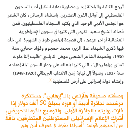
تُرجع الكاتبة والباحثة إيمان مصاورة بداية تشكيل أدب السجون
الفلسطيني إلى أوائل القرن العشرين. باستثناء الرسائل، كان الشعر
هو الجنس الأدبي الوحيد الذي يكتبه السجناء الفلسطينيون. فمن
قصائد الشيخ سعيد الكرمي التي كتبها في سجون الإمبراطورية
العثمانية أواخر عهدها، إلى قصيدة إبراهيم طوقان الشهيرة التي خلّد
فيها ذكرى الشهداء عطا الزير، محمد جمجوم وفؤاد حجازي سنة
1930، وقصيدة الشاعر الشعبي عوض النابلسي "ظنّيت إلنا ملوك
تمشي وراها رجال"، التي كتبها بنعاله على جدار السجن ليلة إعدامه
سنة 1937، وصولاً إلى نهاية زمن الانتداب البريطاني (1920-1948)
[4]
وإنشاء دولة إسرائيل على أرض فلسطينية
.
وصفته صحيفة هآرتس بالـ"إرهابي"، مستنكرة
ترشيحه لجائزة أدبية أو فوزه بمبلغ 50 ألف دولار إذا
فازت روايته بالجائزة الأولى. ولتوسيع دائرة التحريض،
أشرك الإعلام الإسرائيلي المستوطنين المتطرفين، ناقلاً
عن أحدهم قوله: "أسرانا بغزة لا نعرف أين هم،