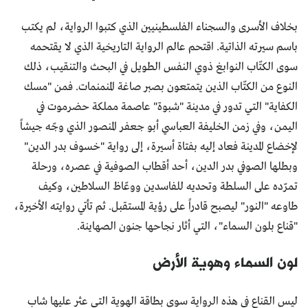
بخلاف الأسرى والسجناء الفلسطينيين الذي كتبوا الرواية، لم يكتب
باسم سيرته الذاتية. اقتحم عالم الرواية التاريخية الذي لا يقتحمه
سوى الكتّاب النوابغ ذوي النفس الطويل في البحث والتنقيب، ذلك
النوع من الكتّاب الذين يتمتعون بصبر صاغة المنمنمات. فمن "مسك
الكفاية" التي تدور في مدينة "شبوة" عاصمة مملكة حضرموت في
اليمن، وفي زمن الخليفة العباسي أبو جعفر المنصور الذي وجّه جيشاً
لإخضاع المدينة فعاد إليه بفتاة أسيرة، إلى رواية "خسوف بدر الدين"
وبطلها الصوفي بدر الدين، أحد أقطاب الصوفية في عصره، ورحلة
تمرّده على السلطة وتحديه للفاسدين ووعّاظ السلاطين، وكيف
طاوعه "النور" ليصبح قادراً على رؤية المستقبل. ثم تأتي روايته الأخيرة،
"قناع بلون السماء"، التي أثار نجاحها جنون الصهاينة.
لون السماء وهوية الأرض
ليس القناع في هذه الرواية سوى بطاقة الهوية التي عثر عليها شاب