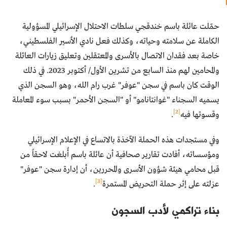
حمّلت عائلة باسم خندقجي سلطات الاحتلال الإسرائيلي المسؤولية
الكاملة عن سلامته وحياته، وكذلك فعل نادي الأسير الفلسطيني،
خاصة بعد فقدان الاتصال بالأسرى والمعتقلين وتعليق زيارات العائلة
والمحامين لهم منذ السابع من تشرين الأول/ أكتوبر 2023. في ذلك
الوقت كان باسم في سجن "عوفر" غرب رام الله، وهو السجن الذي
يسميه السجناء "غوانتانامو" أو "السجن الأحمر" بسبب سوء المعاملة
[2]
وقسوتها فيه
.
وفي مستجدات هذه الحملة الآخذة بالاتساع في الإعلام الإسرائيلي
ومؤسساته، أفادت تقارير صحافية أن عائلة باسم أُبلغت لاحقاً من
قبل محامي هيئة شؤون الأسرى والمحررين، أن إدارة سجن "عوفر"
[3]
عزلته على إثر حملة التحريض المستمرة
.
بناء تراكمي لأدب السجون