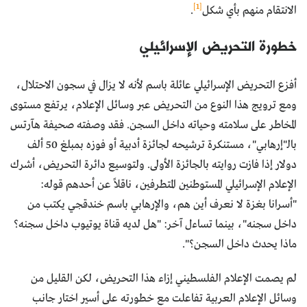
[1]
الانتقام منهم بأي شكل
.
خطورة التحريض الإسرائيلي
أفزع التحريض الإسرائيلي عائلة باسم لأنه لا يزال في سجون الاحتلال،
ومع ترويج هذا النوع من التحريض عبر وسائل الإعلام، يرتفع مستوى
المخاطر على سلامته وحياته داخل السجن. فقد وصفته صحيفة هآرتس
بالـ"إرهابي"، مستنكرة ترشيحه لجائزة أدبية أو فوزه بمبلغ 50 ألف
دولار إذا فازت روايته بالجائزة الأولى. ولتوسيع دائرة التحريض، أشرك
الإعلام الإسرائيلي المستوطنين المتطرفين، ناقلاً عن أحدهم قوله:
"أسرانا بغزة لا نعرف أين هم، والإرهابي باسم خندقجي يكتب من
داخل سجنه"، بينما تساءل آخر: "هل لديه قناة يوتيوب داخل سجنه؟
ماذا يحدث داخل السجن؟".
لم يصمت الإعلام الفلسطيني إزاء هذا التحريض، لكن القليل من
وسائل الإعلام العربية تفاعلت مع خطورته على أسير اختار جانب