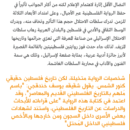
النضال الأقل إثارة لاهتمام الإعلام لكنه من أكثر الجوانب تأثيراً في
حفظ الرواية الفلسطينية عبر الأجيال، وعلى امتداد الأبعاد الثلاثة
للزمن. تدرك سلطات الاحتلال حجم هذا التأثير وتخاف منه، ويدرك
الوسط الثقافي والأدبي في فلسطين والبلدان العربية رهاب سلطات
الاحتلال الإسرائيلي من صناعة المعرفة التي تعرّي جرائمها وتاريخها
المزيف. لذلك جاء حدث فوز روايتين فلسطينيتين بالقائمة القصيرة
لأبرز جائزة أدبية عربية، بمثابة صفعة لإسرائيل، وتلك هي سمة
الفنون والآداب في محاربة السلطات الغاشمة.
شخصيات الرواية متخيلة، لكن تاريخ فلسطين حقيقي
كنور الشمس. يقول شقيقه يوسف خندقجي: "باسم
مُلهم بالتاريخ الفلسطيني القديم والمعاصر"، وقد
اعتمد في كتابة هذه الرواية "على قراءاته للأبحاث
والدراسات عن التاريخ الفلسطيني، واستند لشهادات
بعض الأسرى داخل السجون ومن خارجها وبالأخص
فلسطينيي الداخل المُحتل"