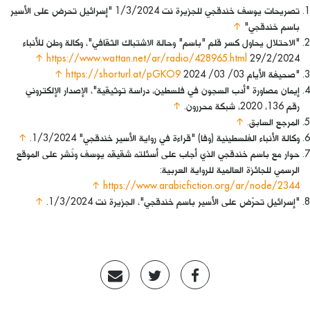
تصريحات يوسف خندقجي للجزيرة نت 1/3/2024 "إسرائيل تحرض على الأسير
باسم خندقجي"
↑
"الاحتلال يحاول كسر قلم "باسم" وحالة الاشتباك الثقافي"، وكالة وطن للأنباء
↑
https://www.wattan.net/ar/radio/428965.html
29/2/2024
"صحيفة الأيام 03/ 03/ 2024
https://shorturl.at/pGKO9
↑
إيمان مصاورة "أدب السجون في فلسطين، دراسة توثيقية"، الإصدار الإلكتروني
رقم 136، 2020، شبكة محررون.
↑
المرجع السابق.
↑
وكالة الأنباء الفلسطينية (وفا) "قراءة في رواية الأسير خندقجي" 1/3/2024.
↑
حوار مع باسم خندقجي الذي أجاب على أسئلته شقيقه يوسف ونُشر على الموقع
الرسمي للجائزة العالمية للرواية العربية:
↑
https://www.arabicfiction.org/ar/node/2344
"إسرائيل تحرّض على الأسير باسم خندقجي"، الجزيرة نت 1/3/2024.
↑