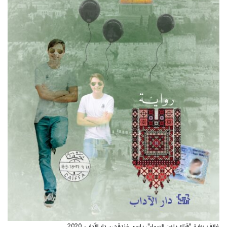
غلاف رواية "قناع بلون السماء"، باسم خندقجي، دار الآداب، 2020.