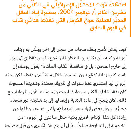
اعتقلته قوات الاحتلال الإسرائيلي في الثاني من
تشرين الثاني/ نوفمبر 2004، معتبرة إياه العقل
المدبّر لعملية سوق الكرمل التي نفذها فدائي شاب
في اليوم السابق.
كيف يمكن لأسير ينقله سجانه من سجن إلى آخر وينكّل به ويتلف
أوراقه وكتبه، أن يكتب روايات طويلة وينجح، ليس فقط في تهريبها
إلى خارج السجن، بل في منافسة الكتّاب الطلقاء؟ يقول يوسف إن
باسم كتب رواية "قناع بلون السماء" خلال ستة أشهر فقط، لكن بحثه
الروائي لها استغرق عدة سنوات في ظروف معقدة وشديدة الصعوبة
كان يفقد خلالها الكثير من مادة البحث والمسودات الأولى للرواية. مع
ذلك، كان ينجح في إعادة الكتابة وإيصالها إلى يد شقيقه عبر سجناء
محررَّين، وفي بعض المرات عبر البريد الإسرائيلي نفسه، ويا لها من
إرادة! كل هذا الإنتاج الغزير يكتبه خلال ساعتين في اليوم، "من
الخامسة إلى السابعة صباحاً... قبل أن يتم عدّ الأسرى من قِبل مصلحة