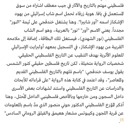
فلسطيني مهتم بالتاريخ والآثار في جيب معطف اشتراه من سوق
المستعمل في يافا. هوية زرقاء تحمل اسم شاب إسرائيلي من يهود
الإشكناز اسمه "أور شابيرا". وهنا يشتغل خندقجي على ثيمة "النور"
مجدداً. يعني الاسم "أور" "نور" بالعربية، وهو اسم الشاب
الفلسطيني (نور الشهدي)، فيستغل تلك البطاقة، إضافة إلى ملامحه
القريبة من يهود الإشكناز، في التسجيل بمعهد أولبرايت الإسرائيلي
للعلوم الأثرية بهدف التنقيب عن التاريخ الفلسطيني الحقيقي.
شخصيات الرواية متخيلة، لكن تاريخ فلسطين حقيقي كنور الشمس.
يقول يوسف خندقجي: "باسم مُلهم بالتاريخ الفلسطيني القديم
والمعاصر"، وقد اعتمد في كتابة هذه الرواية "على قراءاته للأبحاث
والدراسات عن التاريخ الفلسطيني واستند لشهادات بعض الأسرى
داخل السجون ومن خارجها وبالأخص فلسطينيي الداخل المُحتل، وهنا
أذكر المؤرخ الفلسطيني الدكتور جوني منصور الذي مدَّ باسم بالمعلومات
عن قرية اللجون وكيبوتس مشعار هعيمق والفيلق الروماني السادس"
[7]
.