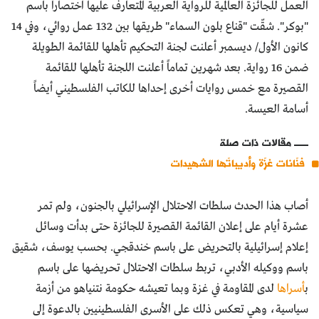
العمل للجائزة العالمية للرواية العربية المتعارف عليها اختصاراً باسم
"بوكر". شقّت "قناع بلون السماء" طريقها بين 132 عمل روائي، وفي 14
كانون الأول/ ديسمبر أعلنت لجنة التحكيم تأهلها للقائمة الطويلة
ضمن 16 رواية. بعد شهرين تماماً أعلنت اللجنة تأهلها للقائمة
القصيرة مع خمس روايات أخرى إحداها للكاتب الفلسطيني أيضاً
أسامة العيسة.
مقالات ذات صلة
فنّانات غزّة وأديباتّها الشهيدات
أصاب هذا الحدث سلطات الاحتلال الإسرائيلي بالجنون، ولم تمر
عشرة أيام على إعلان القائمة القصيرة للجائزة حتى بدأت وسائل
إعلام إسرائيلية بالتحريض على باسم خندقجي. بحسب يوسف، شقيق
باسم ووكيله الأدبي، تربط سلطات الاحتلال تحريضها على باسم
ب
أسراها
لدى المقاومة في غزة وبما تعيشه حكومة نتنياهو من أزمة
سياسية، وهي تعكس ذلك على الأسرى الفلسطينيين بالدعوة إلى