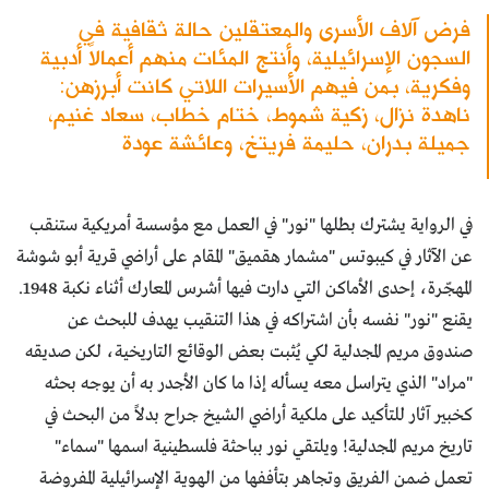
فرض آلاف الأسرى والمعتقلين حالة ثقافية في
السجون الإسرائيلية، وأنتج المئات منهم أعمالاً أدبية
وفكرية، بمن فيهم الأسيرات اللاتي كانت أبرزهن:
ناهدة نزال، زكية شموط، ختام خطاب، سعاد غنيم،
جميلة بدران، حليمة فريتخ، وعائشة عودة
في الرواية يشترك بطلها "نور" في العمل مع مؤسسة أمريكية ستنقب
عن الآثار في كيبوتس "مشمار هقميق" المقام على أراضي قرية أبو شوشة
المهجّرة، إحدى الأماكن التي دارت فيها أشرس المعارك أثناء نكبة 1948.
يقنع "نور" نفسه بأن اشتراكه في هذا التنقيب يهدف للبحث عن
صندوق مريم المجدلية لكي يُثبت بعض الوقائع التاريخية، لكن صديقه
"مراد" الذي يتراسل معه يسأله إذا ما كان الأجدر به أن يوجه بحثه
كخبير آثار للتأكيد على ملكية أراضي الشيخ جراح بدلاً من البحث في
تاريخ مريم المجدلية! ويلتقي نور بباحثة فلسطينية اسمها "سماء"
تعمل ضمن الفريق وتجاهر بتأففها من الهوية الإسرائيلية المفروضة