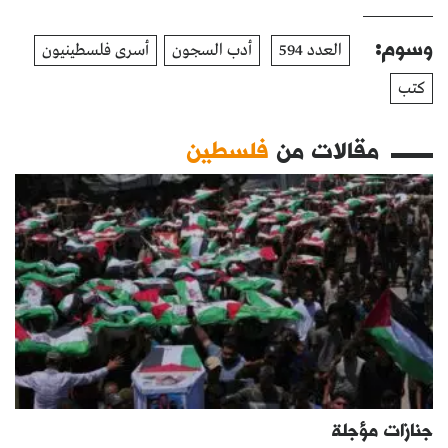
وسوم:
العدد 594
أدب السجون
أسرى فلسطينيون
كتب
مقالات من
فلسطين
جنازات مؤجلة