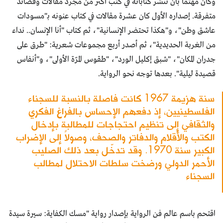
وكان مهتماً بأن تنشر كتاباته في كتب أكثر من مجرد مقالات وقصائد
متفرقة. إصداره الأول كان عشرة مقالات في كتاب عنونه بـ"مسودات
عاشق وطن"، و"هكذا تحتضر الإنسانية"، ثم كتاب "أنا الإنسان.. نداء
من الغربة الحديدية"، ثم أصدر أربع مجموعات شعرية: "طرق على
جدران المكان"، "شبق إكليل الورد"، "طقوس المرّة الأولى"، و"أنفاس
قصيدة ليلية". بعدها توجه نحو الرواية.
سنة هزيمة 1967 كانت فاصلة بالنسبة للسجناء
الفلسطينيين، إذ دفعهم الإحساس بالفراغ الفكري
والثقافي إلى تنظيم احتجاجات للمطالبة بإدخال
الكتب والأقلام والدفاتر والصحف، وصولاً إلى الإضراب
الكبير سنة 1970. وقد تدخّل بعد ذلك الصليب
الأحمر الدولي ورضخت سلطات الاحتلال لمطالب
السجناء
اقتحم باسم عالم فن الرواية بإصدار رواية "مسك الكفاية: سيرة سيدة