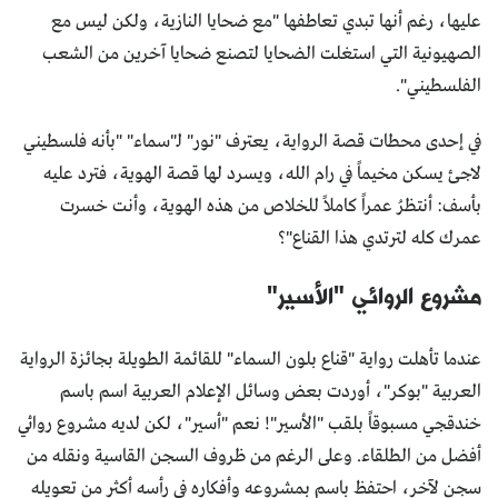
عليها، رغم أنها تبدي تعاطفها "مع ضحايا النازية، ولكن ليس مع
الصهيونية التي استغلت الضحايا لتصنع ضحايا آخرين من الشعب
الفلسطيني".
في إحدى محطات قصة الرواية، يعترف "نور" لـ"سماء" "بأنه فلسطيني
لاجئ يسكن مخيماً في رام الله، ويسرد لها قصة الهوية، فترد عليه
بأسف: أنتظرُ عمراً كاملاً للخلاص من هذه الهوية، وأنت خسرت
عمرك كله لترتدي هذا القناع"؟
مشروع الروائي "الأسير"
عندما تأهلت رواية "قناع بلون السماء" للقائمة الطويلة بجائزة الرواية
العربية "بوكر"، أوردت بعض وسائل الإعلام العربية اسم باسم
خندقجي مسبوقاً بلقب "الأسير"! نعم "أسير"، لكن لديه مشروع روائي
أفضل من الطلقاء. وعلى الرغم من ظروف السجن القاسية ونقله من
سجن لآخر، احتفظ باسم بمشروعه وأفكاره في رأسه أكثر من تعويله