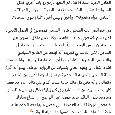
الظلال الحرة" سنة 2014، ثم أتبعها بأربع روايات أخرى خلال
السنوات العشر التالية: "خسوف بدر الدين"، "نرجس العزلة"،
"أنفاس امرأة مخذولة"، وأخيراً وليس آخراً، "قناع بلون السماء".
من خصائص أدب السجون تناول السجن كموضوع في العمل الأدبي،
لكن باسم خندقجي خالف القاعدة، وكتب من داخل السجن عن
خارجه. هو ليس الوحيد من أبناء جيله من يكتب الرواية داخل
السجن، لكن اللافت في تجربته أنه ابتعد عن الطابع السياسي
والتنظيمي المباشر في الكتابة، كما أن استخدامه للرمز في رواياته لفت
انتباه النقاد إلى وعيه العالي بتقنيات فنّ الرواية. لوهلة، يبدو أنه أفرغ
حالة السجن وتجربته الشخصية فيه، في نتاجه الأدبي من الشعر
والمقالة، وأنه نحّى كل ذلك جانباً عندما أقدم على كتابة الرواية. فقط
كان يطلب المزيد من كتب التاريخ في كل زيارة يحظى بها من عائلته أو
محاميه. يقول الناقد خالد جمعة "من الواضح أن اتساع مدارك
خندقجي نتيجة ثقافته العميقة التي حصل عليها بعد الحكم عليه
[6]
بثلاثة مؤبدات، قد عكست نفسها على عالمه الروائي"
.