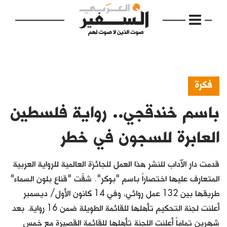
فكرة
باسم خندقجي.. رواية فلسطين
الرئيسية
مواضيع
العابرة للسجون في خطر
إفتتاحية
قدمت دار الآداب للنشر هذا العمل للجائزة العالمية للرواية العربية
فكرة
المتعارف عليها اختصاراً باسم "بوكر". شقّت "قناع بلون السماء"
طريقها بين 132 عمل روائي، وفي 14 كانون الأول/ ديسمبر
دفاتر
أعلنت لجنة التحكيم تأهلها للقائمة الطويلة ضمن 16 رواية. بعد
بالصورة
شهرين تماماً أعلنت اللجنة تأهلها للقائمة القصيرة مع خمس