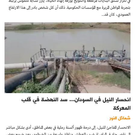
في تكرار تسلق البنايات المرتفعة والتلويح بورقة إنهاء الحياة، يبرز تشابه ملموس يرتبط
بتجربة المواطن المريرة مع المؤسسات الحكومية. ذلك أن كل شخص بادر إلى هذا الارتفاع
العمودي، كان قد...
انحسار النيل في السودان… سد النهضة في قلب
المعركة
شمائل النور
الانحسار المفاجئ للنيل، إلى درجة ظهور ألسنة رملية في بعض المناطق، أدى بشكل مباشر
إلى نقص حاد في المياه، إذ ضرب العطش مناطق واسعة من الخرطوم، بعد خروج بعض