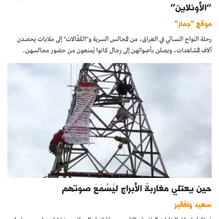
“الأونلاين”
موقع "جمار"
رحلة النواح النسائي في العراق، من المجالس السرية و"الكَفّالات" إلى ملايات يحصدن
آلاف المشاهدات، ويصلن بأصواتهن إلى رجال كانوا يُمنعون من حضور مجالسهن..
حين يعتلي مغاربةٌ الأبراج ليُسْمَعَ صوتهم
سعيد ولفقير