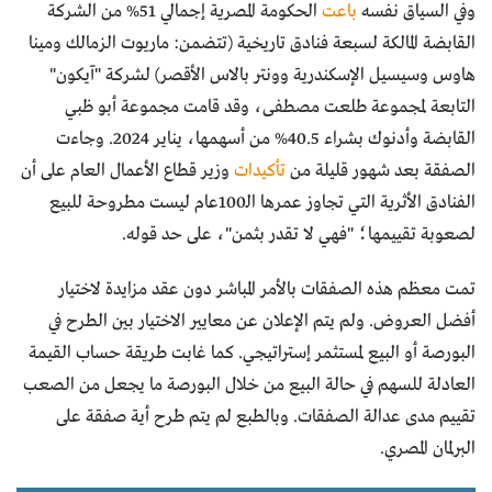
وفي السياق نفسه
باعت
الحكومة المصرية إجمالي 51% من الشركة
القابضة المالكة لسبعة فنادق تاريخية (تتضمن: ماريوت الزمالك ومينا
هاوس وسيسيل الإسكندرية وونتر بالاس الأقصر) لشركة "آيكون"
التابعة لمجموعة طلعت مصطفى، وقد قامت مجموعة أبو ظبي
القابضة وأدنوك بشراء 40.5% من أسهمها، يناير 2024. وجاءت
الصفقة بعد شهور قليلة من
تأكيدات
وزير قطاع الأعمال العام على أن
الفنادق الأثرية التي تجاوز عمرها الـ100عام ليست مطروحة للبيع
لصعوبة تقييمها؛ "فهي لا تقدر بثمن"، على حد قوله.
تمت معظم هذه الصفقات بالأمر المباشر دون عقد مزايدة لاختيار
أفضل العروض. ولم يتم الإعلان عن معايير الاختيار بين الطرح في
البورصة أو البيع لمستثمر إستراتيجي. كما غابت طريقة حساب القيمة
العادلة للسهم في حالة البيع من خلال البورصة ما يجعل من الصعب
تقييم مدى عدالة الصفقات. وبالطبع لم يتم طرح أية صفقة على
البرلمان المصري.