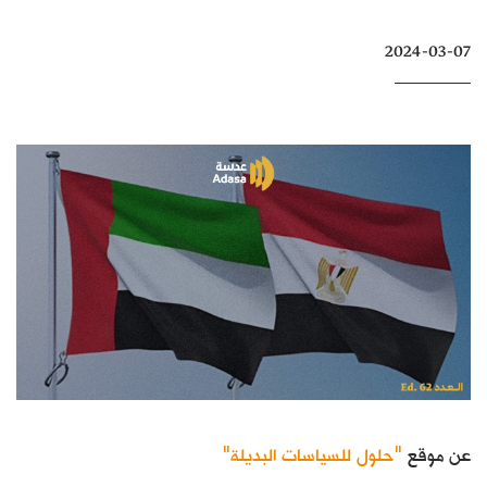
كتّابنا
2024-03-07
الأرشيف
عن موقع
"حلول للسياسات البديلة"