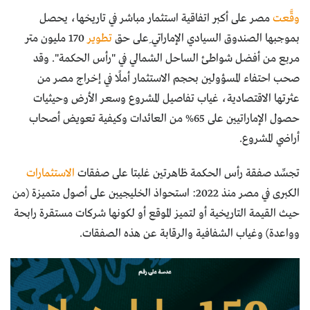
وقَّعت
مصر على أكبر اتفاقية استثمار مباشر في تاريخها، يحصل
بموجبها الصندوق السيادي الإماراتي ِعلى حق
تطوير
170 مليون متر
مربع من أفضل شواطئ الساحل الشمالي في "رأس الحكمة". وقد
صحب احتفاء المسؤولين بحجم الاستثمار أملًا في إخراج مصر من
عثرتها الاقتصادية، غياب تفاصيل المشروع وسعر الأرض وحيثيات
حصول الإماراتيين على 65% من العائدات وكيفية تعويض أصحاب
أراضي المشروع.
تجسِّد صفقة رأس الحكمة ظاهرتين غلبتا على صفقات
الاستثمارات
الكبرى في مصر منذ 2022: استحواذ الخليجيين على أصول متميزة (من
حيث القيمة التاريخية أو لتميز الموقع أو لكونها شركات مستقرة رابحة
وواعدة) وغياب الشفافية والرقابة عن هذه الصفقات.