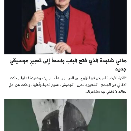
هاني شنودة الذي فتح الباب واسعاً إلى تعبيرٍ موسيقي
جديد
"الكرة الأرضية لم يكن فيها تزاوج بين الدرامز والدفّ النوبي"، وشنودة فعلها. وحكت
الأغاني عن المجتمع، الشعور بالحزن، التهميش، هموم المدينة وأهلها، وحكت عن أملٍ
بعالم لا نخفي فيه مشاعرنا...