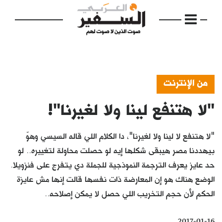
من الإنترنت
"لا هتنفع لينا ولا لغيرنا"!
الرئيسية
مواضيع
"لا هتنفع لا لينا ولا لغيرنا"، دا الكلام اللي قاله السيسي وهوّ
إفتتاحية
بيهددنا مصر هيبقى شكلها إيه لو حصلت محاولة لتغييره.. لو
حد عايز يعرف الترجمة النموذجية للجملة دي يتفرج على فنزويلا.
فكرة
الوضع هناك هو إن المعارضة ذات نفسها قالت إنها مش عايزة
دفاتر
الحكم لأن حجم التخريب اللي حصل لا يمكن إصلاحه..
بالصورة
2017-01-16