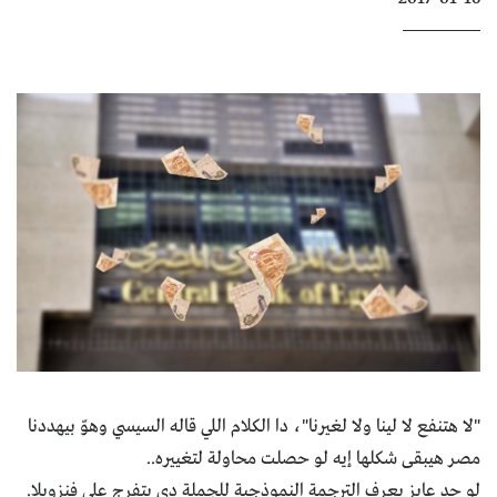
كتّابنا
الأرشيف
"لا هتنفع لا لينا ولا لغيرنا"، دا الكلام اللي قاله السيسي وهوّ بيهددنا
مصر هيبقى شكلها إيه لو حصلت محاولة لتغييره..
لو حد عايز يعرف الترجمة النموذجية للجملة دي يتفرج على فنزويلا.