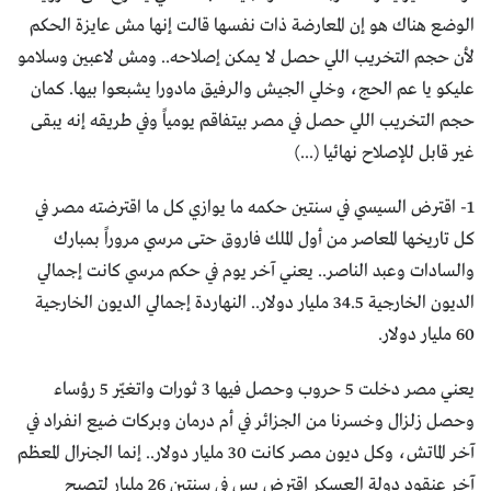
الوضع هناك هو إن المعارضة ذات نفسها قالت إنها مش عايزة الحكم
لأن حجم التخريب اللي حصل لا يمكن إصلاحه.. ومش لاعبين وسلامو
عليكو يا عم الحج، وخلي الجيش والرفيق مادورا يشبعوا بيها. كمان
حجم التخريب اللي حصل في مصر بيتفاقم يومياً وفي طريقه إنه يبقى
غير قابل للإصلاح نهائيا (...)
1- اقترض السيسي في سنتين حكمه ما يوازي كل ما اقترضته مصر في
كل تاريخها المعاصر من أول الملك فاروق حتى مرسي مروراً بمبارك
والسادات وعبد الناصر.. يعني آخر يوم في حكم مرسي كانت إجمالي
الديون الخارجية 34.5 مليار دولار.. النهاردة إجمالي الديون الخارجية
60 مليار دولار.
يعني مصر دخلت 5 حروب وحصل فيها 3 ثورات واتغيّر 5 رؤساء
وحصل زلزال وخسرنا من الجزائر في أم درمان وبركات ضيع انفراد في
آخر الماتش، وكل ديون مصر كانت 30 مليار دولار.. إنما الجنرال المعظم
آخر عنقود دولة العسكر اقترض بس في سنتين 26 مليار لتصبح