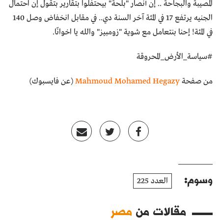
المصيبة والبجاحة .. إن أنصار "بلحة" بيحتفلوا بتقارير بتقول إن احتمال
الجنيه يرتفع 17 في المئة آخر السنة دي.. في مقابل انخفاض وصل 140
في المئة! إحنا بنتعامل مع شوية "زومبيز" والله يا اخوانّا.
#سياسة_الأرض_المحروقة
من صفحة
Mahmoud Mohamed Hegazy
(عن فايسبوك)
وسوم:
العدد 225
مقالات من
مصر