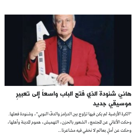
هاني شنودة الذي فتح الباب واسعاً إلى تعبيرٍ
موسيقي جديد
"الكرة الأرضية لم يكن فيها تزاوج بين الدرامز والدفّ النوبي"، وشنودة فعلها.
وحكت الأغاني عن المجتمع، الشعور بالحزن، التهميش، هموم المدينة وأهلها،
وحكت عن أملٍ بعالم لا نخفي فيه مشاعرنا...