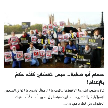
حسام أبو صفية.. حبس تعسّفي كأنّه حكمٌ
بالإعدام!
غزّة وجنوب لبنان ما زالا يُقصَفان. الموت ما زال موتاً. الأسرى ما زالوا في السجون
الإسرائيلية. والدكتور حسام أبو صفية ما زال محبوساً، معذّباً، منتهَك
الحقوق، وفي خطر داهم، وإن...