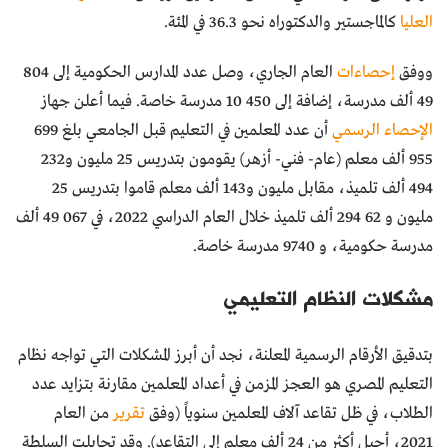
العليا
كالماجستير والدكتوراه نحو 36.3 في المئة.
ووفق
إحصاءات
العام الجاري، وصل عدد المدارس الحكومية إلى 804
49 ألف مدرسة، إضافة إلى 450 10 مدرسة خاصة. فيما أعلن جهاز
الإحصاء الرسمي
أن عدد المعلمين في التعليم قبل الجامعي بلغ 699
955 ألف معلم (عام- فني- أزهر) يقومون بتدريس 25 مليون و232
494 ألف تلميذ، مقابل مليون و143 ألف معلم قاموا بتدريس 25
مليون و 62 294 ألف تلميذ خلال العام الدراسي 2022، في 067 49 ألف
مدرسة حكومية، و 9740 مدرسة خاصة.
مشكلات النظام التعليمي
بتدقيق الأرقام الرسمية المعلنة، نجد أن أبرز المشكلات التي تواجه نظام
التعليم المصري هو العجز المزمن في أعداد المعلمين مقارنة بتزايد عدد
الطلاب، في ظل تقاعد آلاف المعلمين سنوياً (وفق
تقرير
من العام
2021، أحيل أكثر من 24 ألف معلم إلى التقاعد). وقد تحايلت السلطة