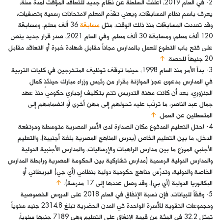
2- في العام 2019، أعلنت السلطة عن نظام جديد للتعاقد المؤقت لمدة سنة،
يعرف باسم نظام المسابقات، ويعني تقدّم المعلم لامتحانات رسمية وتصفيات،
وقد تعددت المسابقات منذ ذلك الوقت، مثل
مسابقة
36 ألف معلم، ومسابقة
120 ألف معلم، ومسابقة 30 ألف معلم. وفي العام 2021، صدر قرار جديد ينص
على فتح باب التطوع للعمل بالمدارس مجاناً مقابل شهادة خبرة أو التعاقد مقابل
20 جنيهاً للحصة.
↑
3- بدأ الأمر منذ العام 1998، حينما توقف توظيف المتخرجين في كليات التربية
في المدارس بدعوى عجز الموازنة بقرار من رئيس وزراء مبارك حينئذٍ كمال
الجنزوري، بعد أن كانت مهنة التدريس تتم بتكليف إجباري حكومي منذ عهد
جمال عبد الناصر، ما ترتّب عليه تحولهم إلى مهن أخرى أو انضمامهم إلى
المتعطلين عن العمل.
↑
4- احتل التعليم المدفوع مكان الصدارة لدى الأسر المصرية متوسطة ومرتفعة
الدخل، ما بين التعليم الخاص (يدرس المناهج المصرية بلغة أجنبية)، والتعليم
الأجنبي الموزع ما بين مدارس الراهبات والإرساليات، والمدارس الأجنبية الدولية
والمدارس الدولية الرسمية (مدارس تشاركية بين الحكومة المصرية ورابطة المدارس
الخاصة والدولية، وتدرِّس مناهج حكومية دولية بنظامي (أي جي) البريطاني أو
البكالوريا الدولية (أي بي)، وقد وصل عددها إلى 17 مدرسة).
↑
5- وفقاً للبيانات، فإن نسبة الإنفاق في العام 2018 على الدروس الخصوصية
ومجموعات التقوية للأسرة الواحدة في المدن الحضرية تبلغ 2314.8 جنيه سنوياً
تمثل 32.2 في المئة من قيمة الإنفاق على التعليم وهي 7189 جنيها سنوياً،