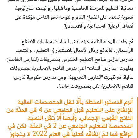
مجانية التعليم للمرحلة الجامعية وما قبلها، واتبعت استراتيجية
تنموية تعتمد على القطاع العام والتوجه نحو الداخل مؤكدة على
أهداف الرعاية الاجتماعية والاقتصادية.
ثم جاءت المرحلة الثانية حينما تبنى السادات سياسات الانفتاح
الرأسمالي، فاندفع رجال الأعمال للاستثمار في التعليم، وافتتحت
مدارس تدرِّس مناهج التعليم الحكومي بمصروفات (المدارس الخاصة).
وظهرت "مدارس اللغات" التي تدرّس المناهج بالإنجليزية بمصروفات
عالية. ثم ظهرت "المدارس التجريبية" وهي مدارس حكومية تدرس
المناهج بالإنجليزية لكن بمصروفات خاصة.
ألزم الدستور السلطة بألّا تقل المخصصات المالية
للإنفاق على التعليم قبل الجامعي عن 4 في المئة من
الناتج القومي الإجمالي، وأيضاً ألا تقل النسبة
المخصصة للتعليم الجامعي عن 2 في المئة. لكن في
الواقع فما تمّ إنفاقه فعلياً في العام 2022 لا يتجاوز