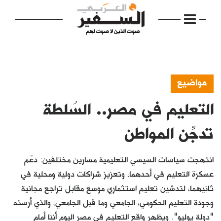
مواضيع
التعليم في مصر.. السُلطة
الرئيسية
مواضيع
تدجِّن المواطن
إفتتاحية
انتهجت سياسات السيسي التعليمية مسارين مختلفين: دعّم
فكرة
عسكرة التعليم في أحدهما، وتعزيز شراكات دولية ومحلية في
ثانيهما، لتدشين تعليم استثماري موسع مقابل تراجع مجانية
دفاتر
وجودة التعليم الحكومي، الجامعي وما قبل الجامعي، والذي أرسته
بالصورة
"دولة يوليو". ويظهر واقع التعليم في مصر اليوم أننا أمام