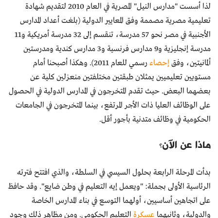
لذا أسست "مدارس النيل" المصرية في العام 2010 لتقديم شهادة
تعليمية مصرية مصممة وفق المعايير الدولية (بلغت أعداد المدارس
الأجنبية في مصر نحو 57 مدرسة، تنقسم إلى 32 مدرسة أمريكية و11
مدرسة إنجليزية و9 مدارس فرنسية و3 مدارس كندية ومدرستين
ألمانيتين، وفق
إحصاء
رسمي للعام 2011). وهكذا أصبحنا أمام
مستويين تعليميين يمثلان طبقتين مختلفتين منعزلين كلية عن
بعضهما البعض. حيث تقدم المتخرجون في المدارس الدولية في الحصول
على الوظائف العليا ذات الأجر المرتفع، بينما المتخرجون في الجامعات
الحكومية في وظائف متدنية بأجور أقل.
ماذا عن الآن؟
بدأت المرحلة الرابعة بحلول السيسي في السلطة، والذي افتتح فترته
الرئاسية الأولى بجملة: "ويعمل إيه التعليم في وطن ضايع". وقد حافظ
على اتجاهين أساسيين، أولهما التوسع في بناء المدارس الخاصة
والدولية، وثانيهما
عسكرة
التعليم الحكومي. ومن مظاهر ذلك وجود