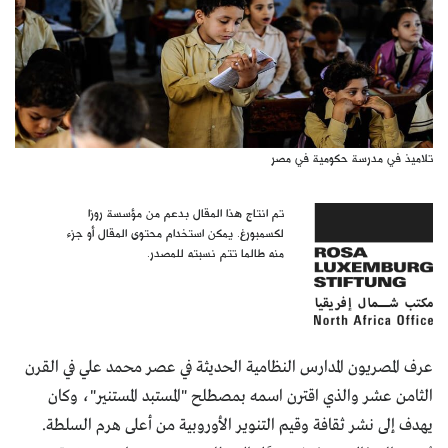
تلاميذ في مدرسة حكومية في مصر
تم انتاج هذا المقال بدعم من مؤسسة روزا
لكسمبورغ. يمكن استخدام محتوى المقال أو جزء
منه طالما تتم نسبته للمصدر.
عرف المصريون المدارس النظامية الحديثة في عصر محمد علي في القرن
الثامن عشر والذي اقترن اسمه بمصطلح "المستبد المستنير"، وكان
يهدف إلى نشر ثقافة وقيم التنوير الأوروبية من أعلى هرم السلطة.