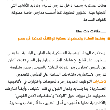
هيئات عسكرية رسمية داخل المدارس المدنية، وترديد الأناشيد التي
أنتجتها هيئة الشؤون المعنوية. كما أُسست مدارس خاصة مملوكة
للقوات المسلحة.
مقالات ذات صلة
رفضها القضاة والمعلمون: عسكرة الوظائف المدنية في مصر
واحتكرت الهيئة الهندسية العسكرية بناء المدارس اليابانية، ما يعني
سيطرتها على قطاع الإنشاءات المدني بالوزارة. وفي العام 2013، أعلن
عن تأسيس "مدارس بدر الدولية للغات" بالسويس ضمن منظومة
المدارس الاستثمارية. واشترطت السلطة على المعلّمين المتقدمين
لاختبارات
التوظيف الجديدة إجراء فحوصات واختبارات في الأكاديمية
العسكرية؛ بما يتشابه ولجان القبول في تلك الكليات، وأيضاً اشترطت
حصولهم على دورات حول "الولاء" و"مقتضيات الأمن القومي"
بالأكاديمية مدتها 6 أشهر من أجل التعيين، ما أثار غضب وسخرية