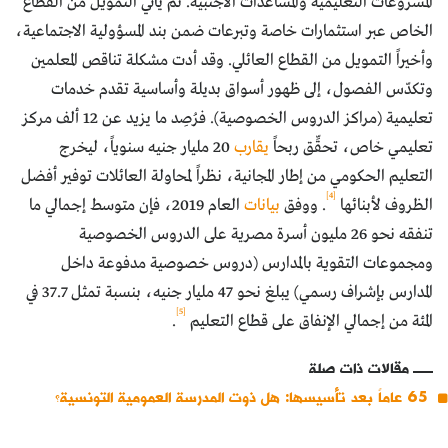
المشروعات التعليمية والمساعدات الأجنبية. ثم يأتي التمويل من القطاع
الخاص عبر استثمارات خاصة وتبرعات ضمن بند المسؤولية الاجتماعية،
وأخيراً التمويل من القطاع العائلي. وقد أدت مشكلة تناقص المعلمين
وتكدّس الفصول، إلى ظهور أسواق بديلة وأساسية تقدم خدمات
تعليمية (مراكز الدروس الخصوصية). فرُصِد ما يزيد عن 12 ألف مركز
تعليمي خاص، تحقِّق ربحاً
يقارب
20 مليار جنيه سنوياً، ليخرج
التعليم الحكومي من إطار المجانية، نظراً لمحاولة العائلات توفير أفضل
[4]
الظروف لأبنائها
. ووفق
بيانات
العام 2019، فإن متوسط إجمالي ما
تنفقه نحو 26 مليون أسرة مصرية على الدروس الخصوصية
ومجموعات التقوية بالمدارس (دروس خصوصية مدفوعة داخل
المدارس بإشراف رسمي) يبلغ نحو 47 مليار جنيه، بنسبة تمثل 37.7 في
[5]
المئة من إجمالي الإنفاق على قطاع التعليم
.
مقالات ذات صلة
65 عاماً بعد تأسيسها: هل ذوت المدرسة العمومية التونسية؟