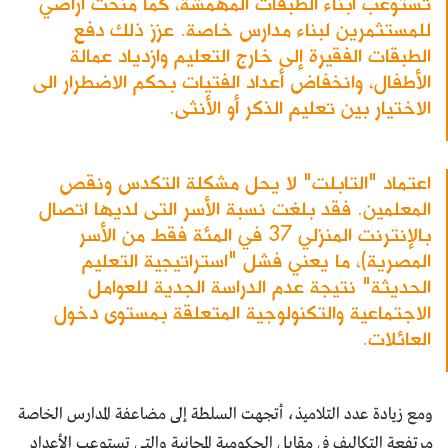
تستوعب أبناء الطبقات المهمَّشة، كما منحت أراضي
للمستثمرين لبناء مدارس خاصة. عزز ذلك دفع
الطبقات الفقيرة إلى خارج التعليم وازدياد عمالة
الأطفال، وانخفاض أعداد الفتيات بحكم الاضطرار الى
الاختيار بين تعليم الذكر أو الأنثى.
اعتماد "التابلت" لا يحل مشكلة التكدس ونقص
المعلمين. فقد بلغت نسبة الأسر التى لديها اتصال
بالإنترنت المنزلي 37 في المئة فقط من الأسر
المصرية)، ما يعني فشل "استراتيجية التعليم
الحديثة" نتيجة عدم الدراسة الجدية للعوامل
الاجتماعية والتكنولوجية المتعلقة بمستوى دخول
العائلات.
ومع زيادة عدد التلاميذ، أتجهت السلطة إلى مضاعفة المدارس الخاصة
مرتفعة التكاليف في مقابل الحكومية المجانية والتي تستوعب الأعداد