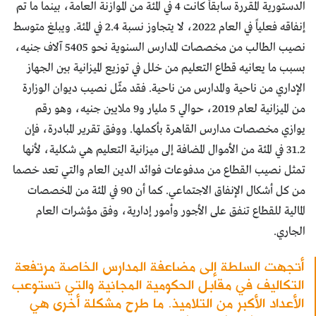
الدستورية المقررة سابقاً كانت 4 في المئة من الموازنة العامة، بينما ما تم
إنفاقه فعلياً في العام 2022، لا يتجاوز نسبة 2.4 في المئة. ويبلغ متوسط
نصيب الطالب من مخصصات المدارس السنوية نحو 5405 آلاف جنيه،
بسبب ما يعانيه قطاع التعليم من خلل في توزيع الميزانية بين الجهاز
الإداري من ناحية والمدارس من ناحية. فقد مثّل نصيب ديوان الوزارة
من الميزانية لعام 2019، حوالي 5 مليار و9 ملايين جنيه، وهو رقم
يوازي مخصصات مدارس القاهرة بأكملها. ووفق تقرير المبادرة، فإن
31.2 في المئة من الأموال المضافة إلى ميزانية التعليم هي شكلية، لأنها
تمثل نصيب القطاع من مدفوعات فوائد الدين العام والتي تعد خصما
من كل أشكال الإنفاق الاجتماعي. كما أن 90 في المئة من المخصصات
المالية للقطاع تنفق على الأجور وأمور إدارية، وفق مؤشرات العام
الجاري.
أتجهت السلطة إلى مضاعفة المدارس الخاصة مرتفعة
التكاليف في مقابل الحكومية المجانية والتي تستوعب
الأعداد الأكبر من التلاميذ. ما طرح مشكلة أخرى هي