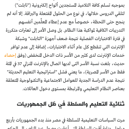
بموجبه تسلم كافة التلاميذ المستجدين ألواح إلكترونية ("تابلت")
لتلقي الدروس خلالها، في نوع من الحلول المفتعلة والبراقة. إلا أنه لم
ينجح حتى اللحظة، خصوصاً مع عدم إعطاء المعلِّمين أنفسهم
التدريبات الكافية لمواكبة هذا النظام. بل وصل الأمر إلى تعثرات متكررة
في فترة الاختبارات الفصلية نتيجة ضعف أجهزة "التابلت" وشبكة
الإنترنت التي تنقطع كل عام أثناء الاختبارات، إضافة إلى عدم توافر
خدمات الإنترنت لدى كثير من الأسر ذات الدخل المنخفض (وفق
إحصاء
حديث، بلغت نسبة الأسر التى لديها اتصال بالإنترنت المنزلي 37 في المئة
فقط من الأسر المصرية)، ما يعني فشل "استراتيجية التعليم الحديثة"
نتيجة عدم الدراسة الجدية للعوامل الاجتماعية والتكنولوجية المتعلقة
بعناصر النظام التعليمي والمرتبطة بمستوى دخول العائلات.
ثنائية التعليم والسلطة في ظل الجمهوريات
مرت السياسات التعليمية للسلطة في مصر منذ بدء الجمهوريات بأربع
مراحل. بداية أقرت السلطة التي أعقبت وصول عبد الناصر إلى الحكم