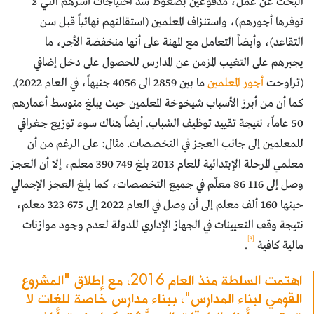
البحث عن عمل، مدفوعين بضغوط سد احتياجات أسرهم التي لا
توفرها أجورهم)، واستنزاف المعلمين (استقالتهم نهائياً قبل سن
التقاعد)، وأيضاً التعامل مع المهنة على أنها منخفضة الأجر، ما
يجبرهم على التغيب المزمن عن المدارس للحصول على دخل إضافي
(تراوحت
أجور المعلمين
ما بين 2859 الى 4056 جنيهاً، في العام 2022).
كما أن من أبرز الأسباب شيخوخة المعلمين حيث يبلغ متوسط أعمارهم
50 عاماً، نتيجة تقييد توظيف الشباب. أيضاً هناك سوء توزيع جغرافي
للمعلمين إلى جانب العجز في التخصصات. مثال: على الرغم من أن
معلمي المرحلة الإبتدائية للعام 2013 بلغ 749 390 معلم، إلا أن العجز
وصل إلى 116 86 معلّم في جميع التخصصات، كما بلغ العجز الإجمالي
حينها 160 ألف معلم إلى أن وصل في العام 2022 إلى 675 323 معلم،
نتيجة وقف التعيينات في الجهاز الإداري للدولة لعدم وجود موازنات
[3]
مالية كافية
.
اهتمت السلطة منذ العام 2016، مع إطلاق "المشروع
القومي لبناء المدارس"، ببناء مدارس خاصة للغات لا