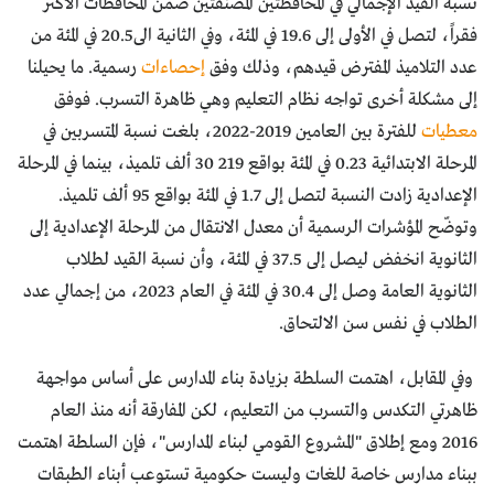
نسبة القيد الإجمالي في المحافظتين المصنفتين ضمن المحافظات الأكثر
فقراً، لتصل في الأولى إلى 19.6 في المئة، وفي الثانية الى20.5 في المئة من
عدد التلاميذ المفترض قيدهم، وذلك وفق
إحصاءات
رسمية. ما يحيلنا
إلى مشكلة أخرى تواجه نظام التعليم وهي ظاهرة التسرب. فوفق
معطيات
للفترة بين العامين 2019-2022، بلغت نسبة المتسربين في
المرحلة الابتدائية 0.23 في المئة بواقع 219 30 ألف تلميذ، بينما في المرحلة
الإعدادية زادت النسبة لتصل إلى 1.7 في المئة بواقع 95 ألف تلميذ.
وتوضّح المؤشرات الرسمية أن معدل الانتقال من المرحلة الإعدادية إلى
الثانوية انخفض ليصل إلى 37.5 في المئة، وأن نسبة القيد لطلاب
الثانوية العامة وصل إلى 30.4 في المئة في العام 2023، من إجمالي عدد
الطلاب في نفس سن الالتحاق.
وفي المقابل، اهتمت السلطة بزيادة بناء المدارس على أساس مواجهة
ظاهرتي التكدس والتسرب من التعليم، لكن المفارقة أنه منذ العام
2016 ومع إطلاق "المشروع القومي لبناء المدارس"، فإن السلطة اهتمت
ببناء مدارس خاصة للغات وليست حكومية تستوعب أبناء الطبقات