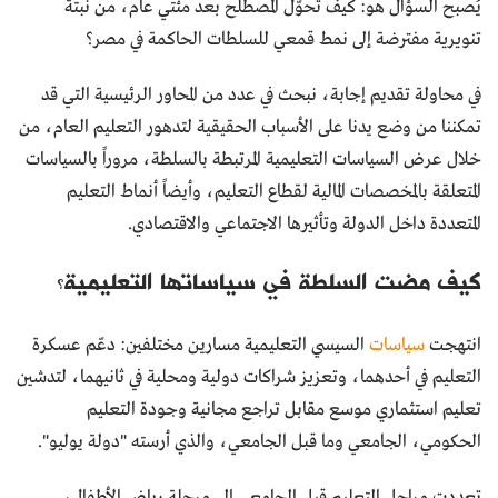
يُصبح السؤال هو: كيف تحوَّل المصطلح بعد مئتي عام، من نبتة
تنويرية مفترضة إلى نمط قمعي للسلطات الحاكمة في مصر؟
في محاولة تقديم إجابة، نبحث في عدد من المحاور الرئيسية التي قد
تمكننا من وضع يدنا على الأسباب الحقيقية لتدهور التعليم العام، من
خلال عرض السياسات التعليمية المرتبطة بالسلطة، مروراً بالسياسات
المتعلقة بالمخصصات المالية لقطاع التعليم، وأيضاً أنماط التعليم
المتعددة داخل الدولة وتأثيرها الاجتماعي والاقتصادي.
كيف مضت السلطة في سياساتها التعليمية؟
انتهجت
سياسات
السيسي التعليمية مسارين مختلفين: دعّم عسكرة
التعليم في أحدهما، وتعزيز شراكات دولية ومحلية في ثانيهما، لتدشين
تعليم استثماري موسع مقابل تراجع مجانية وجودة التعليم
الحكومي، الجامعي وما قبل الجامعي، والذي أرسته "دولة يوليو".
تعددت مراحل التعليم قبل الجامعي إلى مرحلة رياض الأطفال،