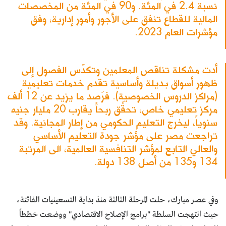
نسبة 2.4 في المئة. و90 في المئة من المخصصات
المالية للقطاع تنفق على الأجور وأمور إدارية، وفق
مؤشرات العام 2023.
أدت مشكلة تناقص المعلمين وتكدّس الفصول إلى
ظهور أسواق بديلة وأساسية تقدم خدمات تعليمية
(مراكز الدروس الخصوصية). فرُصِد ما يزيد عن 12 ألف
مركز تعليمي خاص، تحقِّق ربحاً يقارب 20 مليار جنيه
سنوياً، ليخرج التعليم الحكومي من إطار المجانية. وقد
تراجعت مصر على مؤشر جودة التعليم الأساسي
والعالي التابع لمؤشر التنافسية العالمية، الى المرتبة
134 و135 من أصل 138 دولة.
وفي عصر مبارك، حلت المرحلة الثالثة منذ بداية التسعينيات الفائتة،
حيث انتهجت السلطة "برامج الإصلاح الاقتصادي" ووضعت خططاً