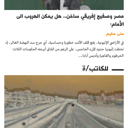
مصر وصفيح إفريقي ساخن.. هل يمكن الهروب الى
الأمام؟
منى سليم
في الأراضي الإثيوبية، يقع الملف الأشد خطورة وحساسية، أي جرح سد النهضة الغائر، إذ
تخطت إثيوبيا حدود الملء الخامس، على الرغم من اتفاق أبرمته الحكومات الثلاث:
الخرطوم والقاهرة وأديس أبابا،...
للكاتب/ة