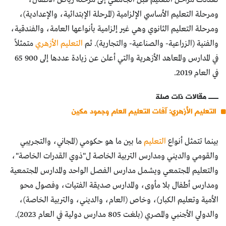
ومرحلة التعليم الأساسي الإلزامية (المرحلة الإبتدائية، والإعدادية)،
ومرحلة التعليم الثانوي وهي غير إلزامية بأنواعها العامة، والفندقية،
والفنية (الزراعية- والصناعية- والتجارية). ثم
التعليم الأزهري
متمثلاً
في المدارس والمعاهد الأزهرية والتي أعلن عن زيادة عددها إلى 900 65
في العام 2019.
مقالات ذات صلة
التعليم الأزهري: آفات التعليم العام وجمود مكين
بينما تتمثل أنواع
التعليم
ما بين ما هو حكومي (المجاني، والتجريبي
والقومي والديني ومدارس التربية الخاصة ل"ذوي القدرات الخاصة"،
والتعليم المجتمعي ويشمل مدارس الفصل الواحد والمدارس المجتمعية
ومدارس أطفال بلا مأوى، والمدارس صديقة الفتيات، وفصول محو
الأمية وتعليم الكبار)، وخاص (العام، والديني، والتربية الخاصة)،
والدولي الأجنبي والمصري (بلغت 805 مدارس دولية في العام 2023).