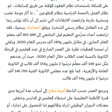
على المشكلة باستحداث نظام العقود المؤقتة عن طريق المسابقات، ثم
[2]
نظام العمل بالحصة الدراسية بنظام المتطوعين
، ما أثار موجة غضب
وسخرية عارمة وارتفعت الانتقادات التي تشير إلى أن ذلك يؤشر ربما
إلى بدء التعامل بنظام رسمي للسُخرة. ووفق
إحصاءات
رسمية، فقد
تراجعت أعداد مدرِّسي التعليم قبل الجامعي إلى 699 955 ألف معلم
للعام الجاري، في مقابل مليون و189 ألف مدرس للعام 2020. ويكفي
أن تمنحنا المعطيات نظرة على العجز الصارخ في عدد المعلمين في المرحلة
الثانوية بالنسبة لعدد الطلاب خلال العام 2020، حيث أن عددهم
مثّل نحو 148 ألف معلِّم درسّوا 2 مليون و156 ألف طالب في الثانوية
العامة والأزهرية، كما بلغ عدد معلمي الثانوية الفنية 700 146 ألف
درسّوا 2 مليون و54 ألف طالب.
ويرجع العجز حسب الباحثة
أمنية صلاح
إلى أسباب عدة أبرزها مدى
قدرة الأنظمة التعليمية على استبقاء المعلمين في المدارس وخفض
معدلات الدوران الوظيفي (ترك وظائفهم إما للحصول على إجازة، أو