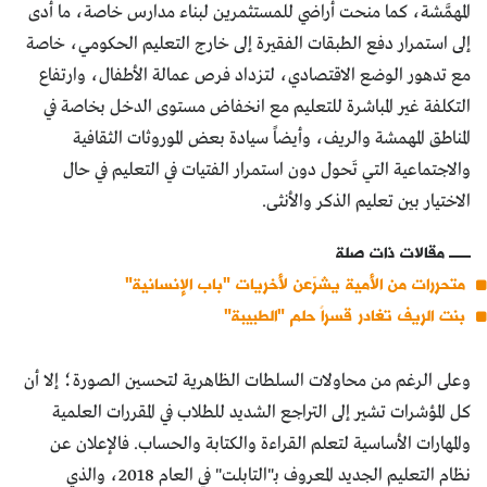
المهمَّشة، كما منحت أراضي للمستثمرين لبناء مدارس خاصة، ما أدى
إلى استمرار دفع الطبقات الفقيرة إلى خارج التعليم الحكومي، خاصة
مع تدهور الوضع الاقتصادي، لتزداد فرص عمالة الأطفال، وارتفاع
التكلفة غير المباشرة للتعليم مع انخفاض مستوى الدخل بخاصة في
المناطق المهمشة والريف، وأيضاً سيادة بعض الموروثات الثقافية
والاجتماعية التي تَحول دون استمرار الفتيات في التعليم في حال
الاختيار بين تعليم الذكر والأنثى.
مقالات ذات صلة
متحررات من الأمية يشرّعن لأخريات "باب الإنسانية"
بنت الريف تغادر قسراً حلم "الطبيبة"
وعلى الرغم من محاولات السلطات الظاهرية لتحسين الصورة؛ إلا أن
كل المؤشرات تشير إلى التراجع الشديد للطلاب في المقررات العلمية
والمهارات الأساسية لتعلم القراءة والكتابة والحساب. فالإعلان عن
نظام التعليم الجديد المعروف بـ"التابلت" في العام 2018، والذي