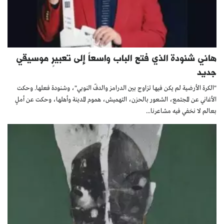
هاني شنودة الذي فتح الباب واسعاً إلى تعبيرٍ موسيقي
جديد
"الكرة الأرضية لم يكن فيها تزاوج بين الدرامز والدفّ النوبي"، وشنودة فعلها. وحكت
الأغاني عن المجتمع، الشعور بالحزن، التهميش، هموم المدينة وأهلها، وحكت عن أملٍ
بعالم لا نخفي فيه مشاعرنا...