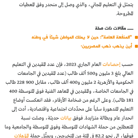
يتمثل في التعليم المجاني، والذي وصل إلى منحدر وفق المعطيات
المطروحة.
مقالات ذات صلة
"المنفعة العامة": حين لا يملك المواطن شيئاً في وطنه
أين يذهب ذهب المصريين؟
حسب
إحصاءات
العام الجاري 2023، فإن عدد المقيدين في التعليم
العالي بلغ 3 مليون و500 ألف طالب (عدد المقيدين في الجامعات
الحكومية والأزهرية 2 مليون و400 ألف طالب، مقابل 900 228 طالب
في الجامعات الخاصة، والمقيدين في المعاهد الفنية فوق المتوسطة 400
181 طالـب). وعلى الرغم من ضخامة الأرقام، فقد انعكست أوضاع
التعليم المتدهورة سلباً على محدِّدات اجتماعية واقتصادية، أدت إلى
انحدار عام وبطالة متزايدة. فوفق
بيانات
حديثة، وصلت نسبة
المتعطلين من حملة الشهادات المتوسطة وفوق المتوسطة والجامعية وما
فوقها، الى نحو 82.2 في المئة من المتخرجين، ويمثِّل حملة
المؤهلات