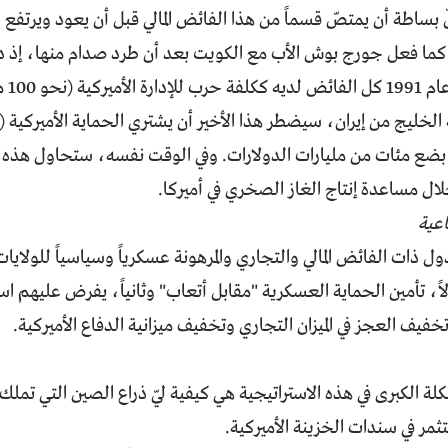
 كما فعل جورج بوش الأب مع الكويت بعد أن طرد صدام منها، إذ د
للاست
خليج من إيران، سيضطر هذا الأخير أن يشتري الحماية الأميركية (م
بضع مئات من مليارات الدولارات. وفي الوقت نفسه، ستحاول هذه ال
ل مساعدة إنتاج الغاز الصخري في أميركا.
ول ذات الفائض المالي والتجاري والمرهونة عسكرياً وسياسياً للولايا
ً، تأمين الحماية العسكرية "مقابل أتعاب" وثانياً، يفرض عليهم اس
خفيف العجز في الميزان التجاري وتخفيف ميزانية الدفاع الأميركية.
ر في سندات الخزينة الأميركية.