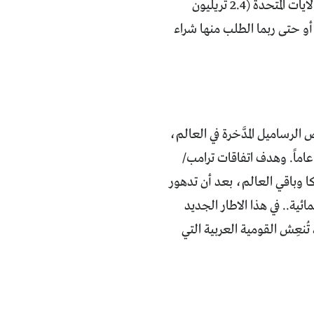
المعلَن لذلك هو أن يفرض على تلك الشركات جلب أموالها من الخارج إلى داخل الولايات المتحدة (2.4 تريليون
و حتى ربما الطلب منها شراء
الرساميل المدَّخرة في العالم،
 موّلت كلّ دول العالم عجز الميزانيات التجارية والحكومية الأميركية لأكثر من 30 عاماً. وهدف اتفاقات ترامب/
كا وباقي العالم، بعد أن تدهور
ئية.. في هذا الاطار الجديد
ُنعِش القومية العربية التي