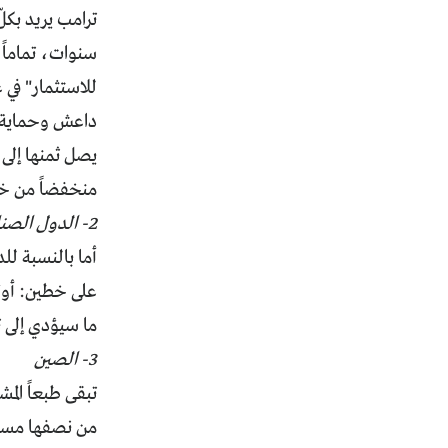
سنوات، تماماً
داعش وحماية ال
يصل ثمنها إلى 
منخفضاً من خلا
2- الدول الصناعية
أما بالنسبة للد
على خطين: أولا
ما سيؤدي إلى ت
3- الصين
من نصفها مستثم