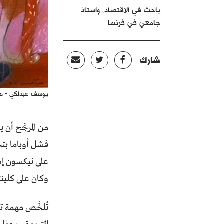
باحث في الاقتصاد، واستاذ
جامعي في فرنسا
شارك
يوسف عبدلكي - سو
من المرجَّح أن 
فشل أوباما بتح
على نيكسون إسق
وكان على كلينتو
تُلخَّص مهمة ت