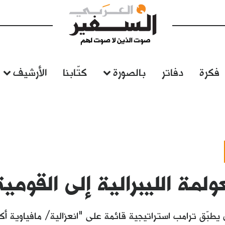
فكرة
دفاتر
بالصورة
كتّابنا
الأرشيف
ولمة الليبرالية إلى القومي
ن يطبّق ترامب استراتيجية قائمة على "انعزالية/ مافياوية أ