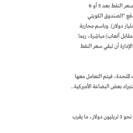
ترامب يريد بكلّ بساطة أن يمتصّ قسماً من هذا الفائض المالي قبل أن يعود ويرتفع سعر النفط بعد 5 أو 6
فع "الصندوق الكويتي
ثمار" في عام 1991 كل الفائض لديه ككلفة حرب للإدارة الأميركية (نحو 100 مليار دولار). وباسم محاربة
قابل أتعاب) مباشِرة، ربما
إدارة أن تبقي سعر النفط
ت المتحدة، فيتم التعامل معها
تيراد بعض البضاعة الأميركية..
تبقى طبعاً المشكلة الكبرى في هذه الاستراتيجية هي كيفية ليّ ذراع الصين التي تملك نحو 3 تريليون دولار، ما يقرب