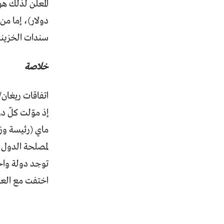
دولار)، إما من
سندات الخزينة 
خلاصة
اتفاقات ريغان/ 
ماي (رئيسة وزر
لمصلحة الدول ال
توجد دولة واحد
اختفت مع العولم