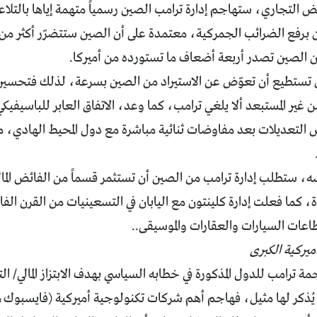
ض التجاري، ستهاجم إدارة ترامب الصين رسمياً متهمة إياها بالتلاع
برفع الضرائب الجمركية، معتمدة على أن الصين ستتضرّر أكثر من ا
ن الصين تصدر أربعة أضعاف ما تستورده من أميركا.
لن تستطيع أن تعوّض عن الاستيراد من الصين بسرعة، لذلك فتحسين ا
غير المستبعد ألا يلغي ترامب، كما وعد، الاتفاق العابر للباسيفيكي
التعديلات بعد مفاوضات ثنائية مباشرة مع دول المحيط الهادي، مح
، ستطلب إدارة ترامب من الصين أن تستثمر قسماً من الفائض المال
ة، كما فعلت إدارة كلينتون مع اليابان في التسعينيات من القرن الفا
طاعات السيارات والعقارات والموسيقى..
مة ترامب للدول المذكورة في خطابه السياسي بهدف الابتزاز المالي/ ا
يُذكر لها مثيل، فهاجم أهم شركات تكنولوجية أميركية (فايسبوك، 