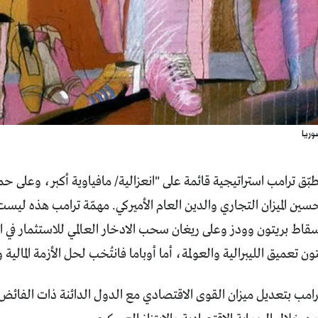
ريا
يطبّق ترامب استراتيجية قائمة على "انعزالية/ مافياوية أكبر، وعلى 
سين الميزان التجاري والدين العام الأميركي. مهمّة ترامب هذه لي
اط بريتون وودز وعلى ريغان سحب الادخار العالمي للاستثمار في ا
ن تعميق الليبرالية والعولمة، أما أوباما فانتُخب لحل الأزمة المالي
رامب بتعديل ميزان القوى الاقتصادي مع الدول الدائنة ذات الفائض ا