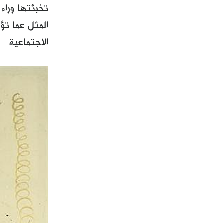
تخبئتها وراء
المثل عما تؤم
الاجتماعية