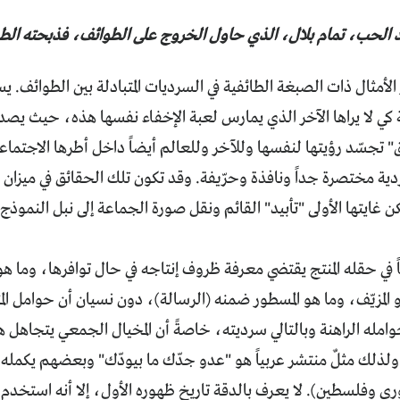
 الحب، تمام بلال، الذي حاول الخروج على الطوائف، فذبحته الطوا
أمثال ذات الصبغة الطائفية في السرديات المتبادلة بين الطوائف. يس
كي لا يراها الآخر الذي يمارس لعبة الإخفاء نفسها هذه، حيث يصدر 
" تجسّد رؤيتها لنفسها وللآخر وللعالم أيضاً داخل أطرها الاجتماع
دية مختصرة جداً ونافذة وحرّيفة. وقد تكون تلك الحقائق في ميزان ال
غايتها الأولى "تأبيد" القائم ونقل صورة الجماعة إلى نبل النموذ
اً في حقله المنتج يقتضي معرفة ظروف إنتاجه في حال توافرها، وما هو
 المزيّف، وما هو المسطور ضمنه (الرسالة)، دون نسيان أن حوامل المث
وامله الراهنة وبالتالي سرديته، خاصةً أن المخيال الجمعي يتجاهل 
. ولذلك مثلٌ منتشر عربياً هو "عدو جدّك ما بيودّك" وبعضهم يكمله 
 وفلسطين). لا يعرف بالدقة تاريخ ظهوره الأول، إلا أنه استخدم في 