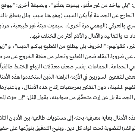
ل: "يلي بياخد من غير ملّتو، بيموت بعلّتو"، وبصيغة أخرى: "بيوقع 
الخارج عن الجماعة أياً يكن السبب (وهو هنا سبب جلل يتعلق بال
ري والعرقي (الوهمي مرة أخرى)، سيموت ميتةً غير طبيعية، مرذولة
دات والتقاليد والآمال والآلام أكثر من المختلف فيها.
ل كثير، كقولهم: "الخروف يلي بيطلع من القطيع بياكلو الديب"، و "ز
 على ضرورة البقاء ضمن القطيع وتحذر من مغبّة الخروج عن صراط 
عي الجماعة ــ الجماعات ــ يفسر ضعف معدّلات الزواج المختلط طائفياً
 المثقفين السوريين في الأزمة الراهنة الذين استخدموا هذه الأمثا
هم المشينة، دون التفكير بمرجعيات إنتاج هذه الأمثال، وباعتباره
لجماعة بل عن إرث متحقَق من صوابيته، يقول المثل: "إن حزت المح
 الأمثال بغاية معرفية بحتة إلى مستويات طائفية بين الأديان الثلا
ائف) المنضوية تحت لواء كل دين. ويتيح التدقيق بتوزّعها على حقو