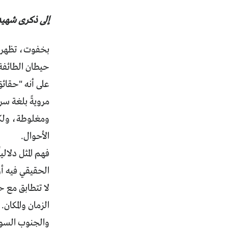
إلى ذكرى شهيد
بخفوت، تظهر ال
حيطان الطائفة 
على أنه "حقائق
مرويةً بلغة سر
ومغلوطة، ولكن 
الأحوال.
فهم المثل دلالي
الحقيقي فيه أو
لا تتطابق مع ح
الزمان والمكان
والجنوب السوري