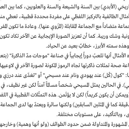
اريخي (الأبدي) بين السنة والشيعة والسنة والعلويين، كما بين العر
لأمثال الطائفية بالتركيز اللفظي على مفردة محددة قطبية، تعطي منط
جماعة متضاداً مع الجماعة المقابلة (المَرْوي عنها). وعادة ما تكون ال
دونية وشك وريبة. كما أن تعزيز الصورة الإيجابية عن الآخر تكاد تكو
 وهذه سمته الأبرز، خطابٌ بعيد عن الحياد.
أمثال أنها تلعبُ دوراً إيجابياً في صناعة "موجات مدّ الذاكرة" (بتعبي
عة صحة تمثلات ذاكرتها تجاه الرموز المكونة لصورة الآخر في لاوعيه
ا: "كول (كُل) عند يهودي ونام عند مسيحي" أو "تغدّى عند درزي 
بي). في الحالين يمثل المسيحي شخصاً مسالماً آمناً لكن غير نظيف، ف
ويمكن أن يكون كريماً) لكن لا يؤتَمن. هذه التمثّلات القطبية في ال
يقة كما في المثلين السابقين) ولكنها سائرة ويعتدّ بها لدى الجماعة 
ى، وبالتأكيد، على مستويات مختلفة.
ل المشهورة والمتداولة ضمن حدود الطوائف (ولو أنها وهمية) وخارجها،