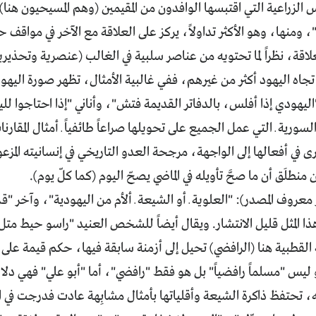
الزراعية التي اقتبسها الوافدون من المقيمين (وهم المسيحيون هنا)، 
 ومنها، وهو الأكثر تداولاً، يركز على العلاقة مع الآخر في مواقف
لعلاقة، نظراً لما تحتويه من عناصر سلبية في الغالب (عنصرية وتحذير
 تجاه اليهود أكثر من غيرهم، ففي غالبية الأمثال، تظهر صورة ا
ليهودي إذا أفلس، بالدفاتر القديمة فتش"، وأناني "إذا احتاجوا ل
ورية ـ التي عمل الجميع على تحويلها صراعاً طائفياً ـ أمثال المقارن
ى في أفعالها إلى الواجهة، مرجحة العدو التاريخي في إنسانيته المز
منطلَق أن ما صحَّ تأويله في الماضي يصحّ اليوم (كما كلّ يوم).
 معروف المصدر): "العلوية ـ أو الشيعة ـ ألأم من اليهودية"، وآخر 
 المثل قليل الانتشار. ويقال أيضاً للشخص العنيد "راسو حيط متل 
القطبية هنا (الرافضي) تحيل إلى أزمنة سابقة فيها، حكم قيمة على ال
ليس "مسلماً رافضياً" بل هو فقط "رافضي"، أما "أبو علي" فهي دلا
 تحتفظ ذاكرة الشيعة وأقلياتها بأمثال مشابِهة عادت فدرجت في الس