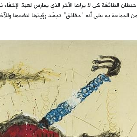
 حيطان الطائفة كي لا يراها الآخر الذي يمارس لعبة الإخفاء
ن الجماعة به على أنه "حقائق" تجسّد رؤيتها لنفسها وللآخر 