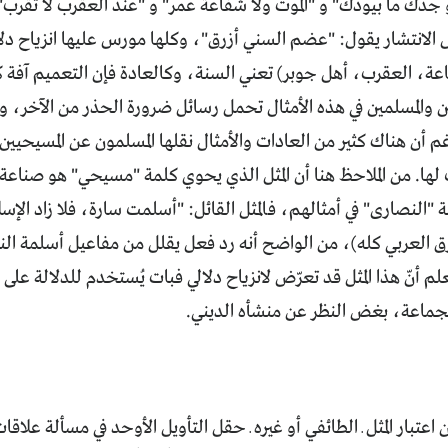
دك ما بيودّك" و "الموت ولا شفاعة عمر" و "عند العقرب لا تقرب" 
ل الانتشار يقول: "عضم السني أزرق"، وكلها مورس عليها انزياح د
اعة، العقرب، أهل جوبر) تعني السنة، وكالعادة فإن التعميم آفة 
ن والمسلمين في هذه الأمثال تحمل رسائل ضرورة الحذر من الآخر، وا
 أن هناك كثير من العادات والأمثال نقلها المسلمون عن المسيحيين الأ
ها. من الملاحظ هنا أن المثل الذي يحوي كلمة "مسيحي" هو صناعة
 "النصارى" في أمثالهم، فالمثل القائل: "أسلمت سارة، فلا زاد الإ
شرق العربي كله)، من الواضح أنه رد فعل يقلل من مفاعيل أسلمة ا
لم أنّ هذا المثل قد تعرّض لانزياح دلالي فبات يُستخدم للدلالة على 
الجماعة، بغض النظر عن منشأه الديني.
ن اعتبار المثل ـ الطائفي أو غيره ـ حقل التأويل الأوحد في مسألة عل