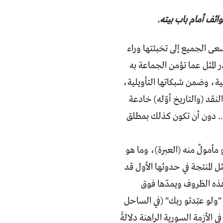
ئف أمام باب بيته.
عى الجميع إلى تخبئتها وراء
المثل عما تؤمن الجماعة به
ية، وضمن شبكاتها التأويلية،
نقد (والتاريخ أوّله) خادعة
ج.. دون أن تكون كذلك بمطلق
 مأمولٌ منه (العبرة)، وما هو
ل المنتجة في حدوثها الأول قد
هذه الظروف ويمدّها فوق
"ولو عبّدتو ربك" (في الساحل
الأزمة السورية الراهنة دلالةً