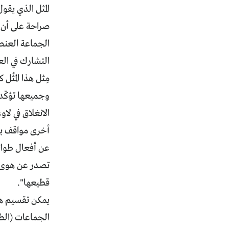
المثل الذي يقو
صراحة على أن 
الجماعة العنص
التشارك في العا
مِثل هذا المثُ
وجميعها تؤكّد
الانغلاق في لاو
أخرى مواقف بعض
عن أفعال طوائف
تصدر عن هوى ا
قطيعها".
يمكن تقسيم هذه
الجماعات (الطو