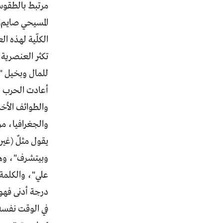
مرتبط بالطقوس 
المسيحي صايم"،
الكلّية لهذه ا
تكثر العنصرية
للمال وبخيل "ا
أعادت الحرب الس
والطوائف الأخر
والجغرافيا، من 
يقول مثلٌ (غير
وبيتشرف"، وهذا
علي"، والكلمة 
درجة أدنى فهو 
في الوقت نفسه،