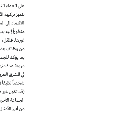
على العداء الت
تتميز تركيبة ا
للانتماء إلى ال
منظوراً إليه ب
غيرها. فالمثل،
من وظائف هذه ال
بما يؤكد للجما
مروية عدة منه
في المشرق العر
شخصاً نظيفاً (
(قد تكون غير دق
الجماعة الأخر
من أبرز الأمثا