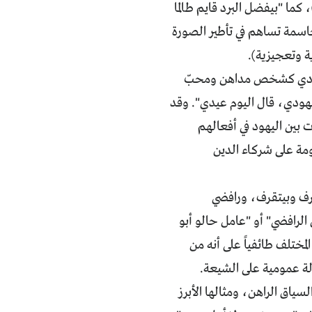
كما "بيفضل البرد قايم طالما
 حاسمة تساهم في تأطير الصورة
ية وتعجيزية).
ليهودي كشخص مداهن ومحبّ
ليهودي، قال اليوم عيدي". وقد
ات بين اليهود في أفعالهم
عومة على شركاء الدين
"قرف وبيتقرف، ورافضي
الرافضي" أو "عامل حالو أبو
مختلف طائفياً على أنه من
لة عمومية على الشيعة.
ياق الراهن، ومثالها الأبرز