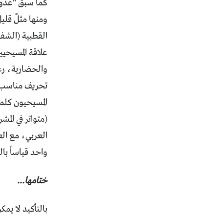
كما سبق "عدو ج
ومنها مثلٌ قلي
القطبية (الشف
علاقة المسيحيي
والحضارية، رغم
تحريف مناسب ل
المسيحيون كلمة
(متواتر في الم
العربي، مع الع
واحد قياساً ب
ختامها...
بالتأكيد لا يمك