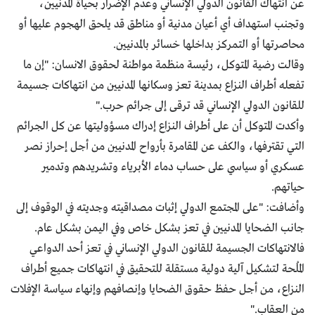
عن انتهاك القانون الدولي الإنساني وعدم الإضرار بحياة المدنيين،
وتجنب استهداف أي أعيان مدنية أو مناطق قد يلحق الهجوم عليها أو
محاصرتها أو التمركز بداخلها خسائر بالمدنيين.
وقالت رضية المتوكل، رئيسة منظمة مواطنة لحقوق الانسان: "إن ما
تفعله أطراف النزاع بمدينة تعز وسكانها المدنيين من انتهاكات جسيمة
للقانون الدولي الإنساني قد ترقى إلى جرائم حرب."
وأكدت المتوكل أن على أطراف النزاع إدراك مسؤوليتها عن كل الجرائم
التي تقترفها، والكف عن المقامرة بأرواح المدنيين من أجل إحراز نصر
عسكري أو سياسي على حساب دماء الأبرياء وتشريدهم وتدمير
حياتهم.
وأضافت: "على المجتمع الدولي إثبات مصداقيته وجديته في الوقوف إلى
جانب الضحايا المدنيين في تعز بشكل خاص وفي اليمن بشكل عام.
فالانتهاكات الجسيمة للقانون الدولي الإنساني في تعز أحد الدواعي
المُلحة لتشكيل آلية دولية مستقلة للتحقيق في انتهاكات جميع أطراف
النزاع، من أجل حفظ حقوق الضحايا وإنصافهم وإنهاء سياسة الإفلات
من العقاب."