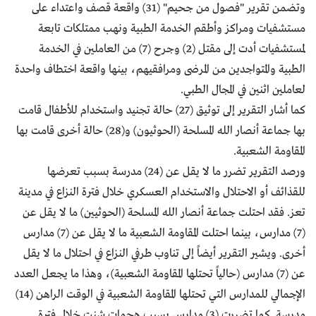
وتضمن تقرير "فصول من جحيم" (31) واقعة قصف واعتداء على
مستشفيات ومراكز وأطقم الخدمة الطبية ونهب ممتلكات تابعة
لمستشفيات أدت إلى مقتل (2) وجرح (7) من العاملين في الخدمة
الطبية والمتواجدين من المرضى ومرافقيهم، بينها واقعة اختطاف واحدة
لعاملين اثنين في المجال الطبي.
كما أشار التقرير إلى توثيق (27) حالة تجنيد واستخدام للأطفال قامت
بها جماعة أنصار الله المسلحة (الحوثيون) و(28) حالة أخرى قامت بها
المقاومة الشعبية.
ورصد التقرير تضرر ما لا يقل عن (24) مدرسة بسبب تعرضها
للقذائف أو الاحتلال والاستخدام العسكري خلال فترة النزاع في مدينة
تعز. فقد احتلت جماعة أنصار الله المسلحة (الحوثيين) ما لا يقل عن
(7) مدارس، بينما احتلت المقاومة الشعبية ما لا يقل عن (7) مدارس
أخرى. ويشير التقرير أيضاً إلى تناوب طرفي النزاع في احتلال ما لا يقل
عن (7) مدارس (حالياً تحتلها المقاومة الشعبية)، وهذا ما يجعل العدد
الإجمالي للمدارس التي تحتلها المقاومة الشعبية في الوقت الراهن (14)
مدرسة. كما تضررت (3) مدارس بسبب هجمات شنت خلال فترة