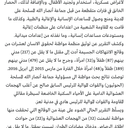
لأغراض عسكرية، استخدام وتجنيد الأطفال. وبالإضافة لذلك، الحصار
الخانق في فترات متقطعة من قبل جماعة أنصار الله المسلحة على
المدينة ومنع وصول المساعدات الإنسانية والإغاثية والطبية. وكذلك ما
قامت به المقاومة الشعبية من اعتداءات على منظمات إغاثية
ومستودعات مساعدات إنسانية، وما نفذته من إعدامات ميدانية.
وكشف التقرير عن توثيق منظمة مواطنة لحقوق الانسان لعشرات من
وقائع الانتهاكات الجسيمة أدت إلى مقتل ما لا يقل عن (217) مدني
بينهم (87) طفلاً و(32) امرأة، وجرح ما لا يقل عن (479) مدني بينهم
(189) طفلاً و(48) امرأة خلال الفترة من مارس 2015 إلى ابريل 2016.
توصلت نتائج بحث مواطنة الى مسؤولية جماعة أنصار الله المسلحة
(الحوثيون) والقوات الموالية للرئيس السابق صالح عن أغلب الهجمات
العشوائية الدامية على الأحياء السكنية الخاضعة لسيطرة مقاتلي
المقاومة والقوات الموالية للرئيس هادي في مدنية تعز.
ويسلّط التقرير الحالي الضوء على عينة من الوقائع التي تحققت منها
مواطنة تضمنت (32) من الهجمات العشوائية و(22) من حوادث
إطلاق الرصاص وذخائر مضادات الطيران تسببت بمقتل ما لا يقل عن