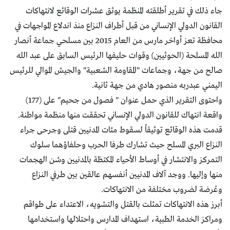
جاء ذلك في تقرير أطلقته المنظمة يوثق عشرات الوقائع لانتهاكات
القانون الدولي الإنساني من قبل أطراف النزاع منذ اندلاع المواجهات في
محافظة تعز أواخر مارس من العام 2015 بين مسلحي جماعة أنصار
الله المسلحة (الحوثيين) وقوات حليفها الرئيس السابق على عبد الله
صالح من جهة، وجماعات "المقاومة الشعبية" والجيش الموالي للرئيس
اليمني عبدربه منصور هادي من جهة ثانية.
واحتوى التقرير الذي حمل عنوان " فصول من جحيم" على (177)
واقعة انتهاك للقانون الدولي الإنساني تحققت منها منظمة مواطنة.
قدمت هذه الوقائع توثيقاً لسقوط مئات المدنيين قتلى وجرحى جراء
النزاع البري المسلح حيث تشارك طرفا الحرب وحلفاؤهما سلوك
التمركز والانتشار في أوساط الأحياء المكتظة بالمدنيين وشن الهجمات
منها وإليها. ووجد آلاف المدنيين أنفسهم عالقين بين طرفي النزاع
وعُرضة لضروب مختلفة من الانتهاكات.
أبرز هذه الانتهاكات تمثلت بالقتل والتشويه، الاعتداء على طواقم
ومراكز الخدمة الطبية، استهداف المدارس واحتلالها واستخدامها