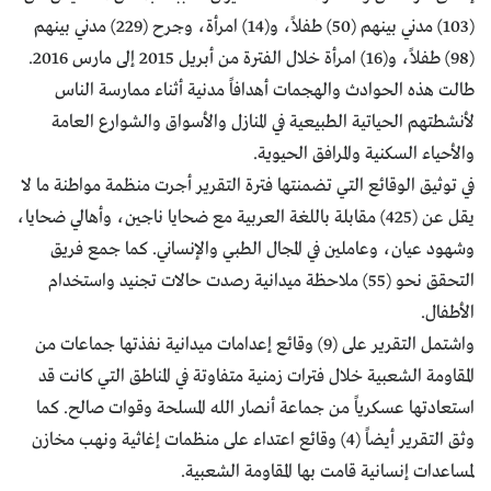
(103) مدني بينهم (50) طفلاً، و(14) امرأة، وجرح (229) مدني بينهم
(98) طفلاً، و(16) امرأة خلال الفترة من أبريل 2015 إلى مارس 2016.
طالت هذه الحوادث والهجمات أهدافاً مدنية أثناء ممارسة الناس
لأنشطتهم الحياتية الطبيعية في المنازل والأسواق والشوارع العامة
والأحياء السكنية والمرافق الحيوية.
في توثيق الوقائع التي تضمنتها فترة التقرير أجرت منظمة مواطنة ما لا
يقل عن (425) مقابلة باللغة العربية مع ضحايا ناجين، وأهالي ضحايا،
وشهود عيان، وعاملين في المجال الطبي والإنساني. كما جمع فريق
التحقق نحو (55) ملاحظة ميدانية رصدت حالات تجنيد واستخدام
الأطفال.
واشتمل التقرير على (9) وقائع إعدامات ميدانية نفذتها جماعات من
المقاومة الشعبية خلال فترات زمنية متفاوتة في المناطق التي كانت قد
استعادتها عسكرياً من جماعة أنصار الله المسلحة وقوات صالح. كما
وثق التقرير أيضاً (4) وقائع اعتداء على منظمات إغاثية ونهب مخازن
لمساعدات إنسانية قامت بها المقاومة الشعبية.