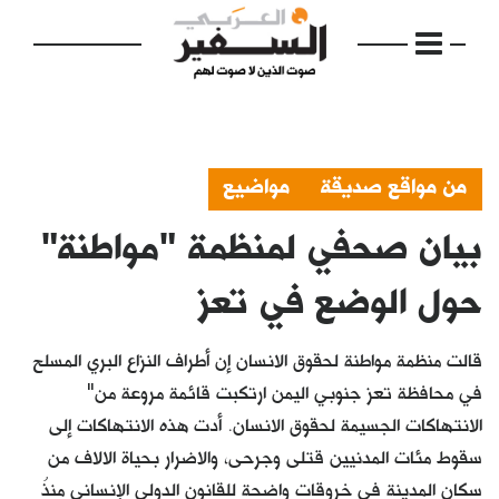
من مواقع صديقة
مواضيع
بيان صحفي لمنظمة "مواطنة"
الرئيسية
مواضيع
حول الوضع في تعز
إفتتاحية
قالت منظمة مواطنة لحقوق الانسان إن أطراف النزاع البري المسلح
فكرة
في محافظة تعز جنوبي اليمن ارتكبت قائمة مروعة من"
الانتهاكات الجسيمة لحقوق الانسان. أدت هذه الانتهاكات إلى
دفاتر
سقوط مئات المدنيين قتلى وجرحى، والاضرار بحياة الالاف من
بالصورة
سكان المدينة في خروقات واضحة للقانون الدولي الإنساني منذُ